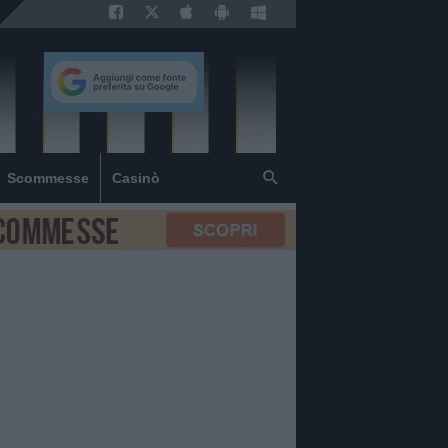
Scommesse
Casinò