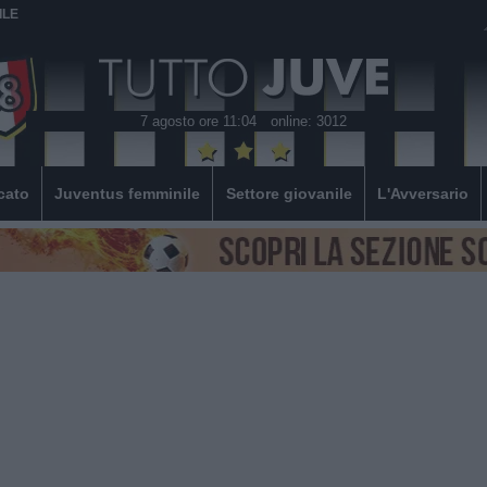
ILE
7 agosto ore 11:04
online: 3012
cato
Juventus femminile
Settore giovanile
L'Avversario