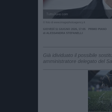
TuttoJuve.com
© foto di www.imagephotoagency.it
GIOVEDÌ 11 GIUGNO 2026, 17:05
PRIMO PIANO
di
ALESSANDRA STEFANELLI
Già idividuato il possibile sosti
amministratore delegato del Sas
Unmut