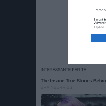
Persona
I want 
Advertis
Opted 