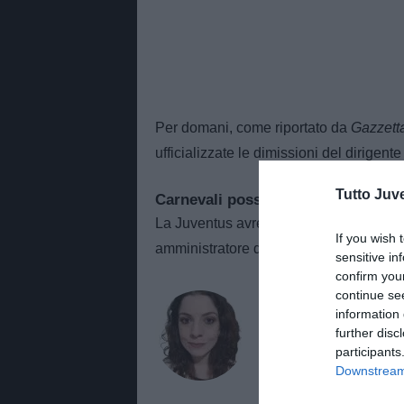
Per domani, come riportato da
Gazzetta
ufficializzate le dimissioni del dirigen
Tutto Juv
Carnevali possibile successore
La Juventus avrebbe già individuato il p
If you wish 
amministratore delegato del Sassuolo, è 
sensitive in
confirm you
continue se
AUTORE
information 
Alessandra Stefa
further disc
participants
Giornalista di TuttoJuve.co
Downstream 
approfondimenti e contenut
TuttoMercatoWeb.com.