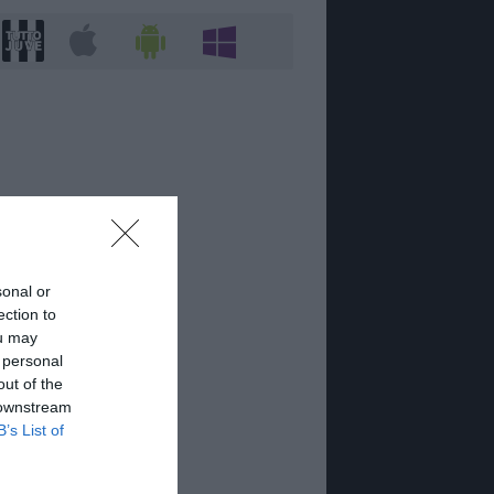
sonal or
ection to
ou may
 personal
out of the
 downstream
B’s List of