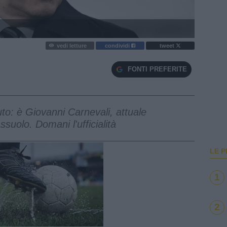
vedi letture
condividi
tweet
FONTI PREFERITE
tuto: è Giovanni Carnevali, attuale
suolo. Domani l'ufficialità
LE P
1
2
e
Loaded
:
100.00%