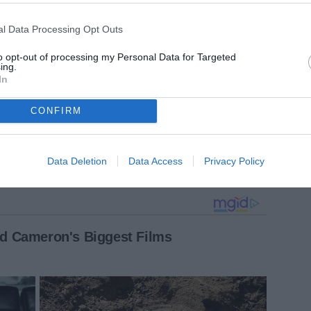
l Data Processing Opt Outs
to opt-out of processing my Personal Data for Targeted
ing.
In
CONFIRM
Data Deletion
Data Access
Privacy Policy