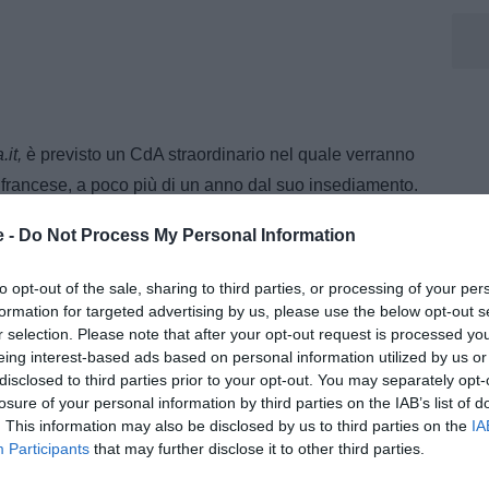
.it,
è previsto un CdA straordinario nel quale verranno
te francese, a poco più di un anno dal suo insediamento.
e -
Do Not Process My Personal Information
ossibile sostituto: Giovanni Carnevali, attuale
to opt-out of the sale, sharing to third parties, or processing of your per
il principale candidato a raccogliere l’incarico.
formation for targeted advertising by us, please use the below opt-out s
r selection. Please note that after your opt-out request is processed y
eing interest-based ads based on personal information utilized by us or
disclosed to third parties prior to your opt-out. You may separately opt-
nelli
losure of your personal information by third parties on the IAB’s list of
. This information may also be disclosed by us to third parties on the
IA
m, dove segue l’attualità della Juventus con notizie,
Participants
that may further disclose it to other third parties.
i dedicati al mondo bianconero. Collabora inoltre con