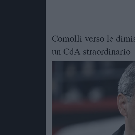
Comolli verso le dimi
un CdA straordinario