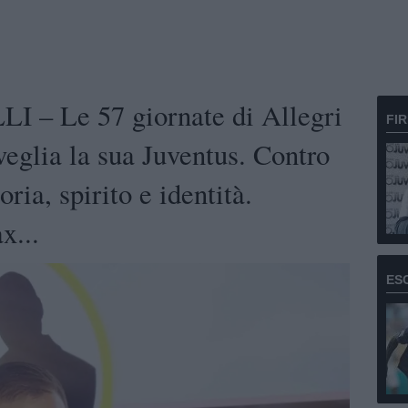
 – Le 57 giornate di Allegri
FI
veglia la sua Juventus. Contro
oria, spirito e identità.
x...
ES