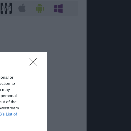
sonal or
ection to
ou may
 personal
out of the
 downstream
B’s List of