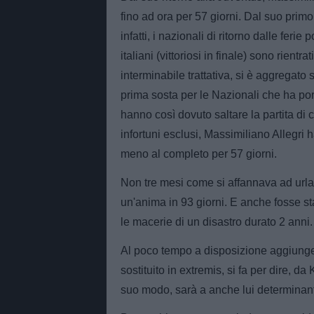
fino ad ora per 57 giorni. Dal suo primo
infatti, i nazionali di ritorno dalle ferie
italiani (vittoriosi in finale) sono rientr
interminabile trattativa, si è aggregato 
prima sosta per le Nazionali che ha port
hanno così dovuto saltare la partita di c
infortuni esclusi, Massimiliano Allegri 
meno al completo per 57 giorni.
Non tre mesi come si affannava ad url
un'anima in 93 giorni. E anche fosse sta
le macerie di un disastro durato 2 anni.
Al poco tempo a disposizione aggiung
sostituito in extremis, si fa per dire, d
suo modo, sarà a anche lui determinan