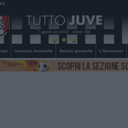
ILE
7 agosto ore 04:02
online: 494
cato
Juventus femminile
Settore giovanile
L'Avversario