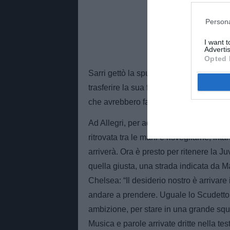
Persona
I want 
Advertis
Opted 
Sarri gettò la spugna ad ottobre dopo c
trasferire la sua filosofia, sfruttando 
che avrebbero fatto vincere la squadra 
Ad Allegri, per adesso, sono bastati 57 
ritrovata tra le mani e risvegliarne, intan
arriverà. Ora è presto per ritenere la Ju
quella giusta, una strada indicata da 
Chelsea: “Il desiderio nostro è arrivare
andare a prendere. Uguale lo Scudetto, 
ambizione, per stare in una grande squ
Musica e parole arrivate dritte nella tes