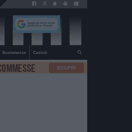
Scommesse
Casinò