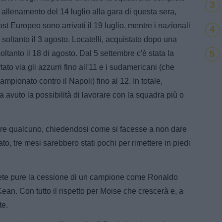
3
 allenamento del 14 luglio alla gara di questa sera,
 post Europeo sono arrivati il 19 luglio, mentre i nazionali
4
ati soltanto il 3 agosto. Locatelli, acquistato dopo una
5
soltanto il 18 di agosto. Dal 5 settembre c'è stata la
ato via gli azzurri fino all'11 e i sudamericani (che
ampionato contro il Napoli) fino al 12. In totale,
ha avuto la possibilità di lavorare con la squadra più o
are qualcuno, chiedendosi come si facesse a non dare
to, tre mesi sarebbero stati pochi per rimettere in piedi
ete pure la cessione di un campione come Ronaldo
a Kean. Con tutto il rispetto per Moise che crescerà e, a
te.