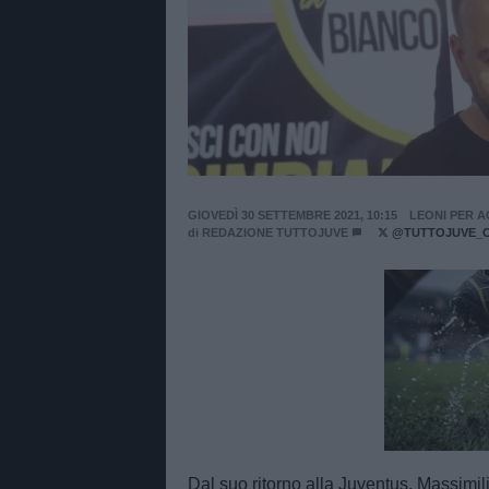
GIOVEDÌ 30 SETTEMBRE 2021, 10:15
LEONI PER A
di
REDAZIONE TUTTOJUVE
@TUTTOJUVE_
Unmut
Dal suo ritorno alla Juventus, Massimil