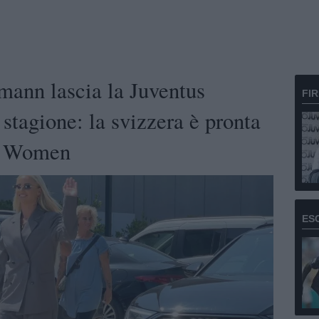
ann lascia la Juventus
FI
tagione: la svizzera è pronta
mo Women
ES