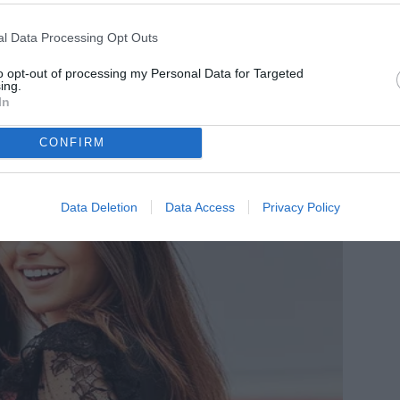
l Data Processing Opt Outs
to opt-out of processing my Personal Data for Targeted
ing.
In
CONFIRM
Data Deletion
Data Access
Privacy Policy