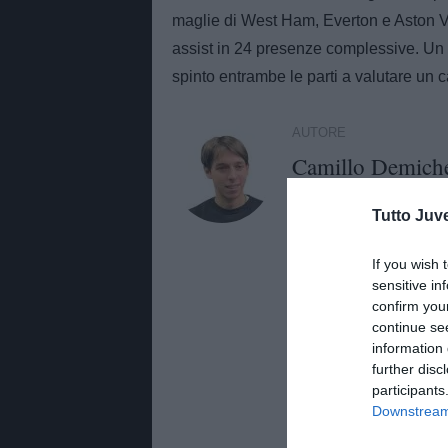
maglie di West Ham, Everton e Aston Vi
assist in 24 presenze complessive. Un
spinto entrambe le parti a valutare un 
AUTORE
Camillo Demiche
Giornalista di TuttoJuve.co
Tutto Juv
conferenze stampa e approf
TuttoMercatoWeb.com ed è
If you wish 
DEMICHELIS90
sensitive in
confirm you
continue se
information 
further disc
participants
Downstream 