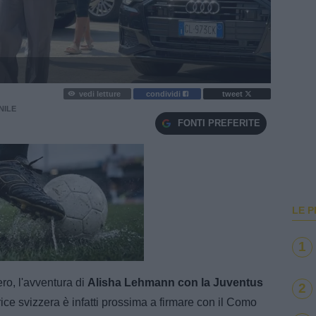
vedi letture
condividi
tweet
NILE
FONTI PREFERITE
LE P
1
e
Loaded
:
100.00%
o, l'avventura di
Alisha Lehmann con la Juventus
2
rice svizzera è infatti prossima a firmare con il Como