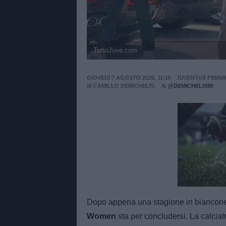
TuttoJuve.com
GIOVEDÌ 7 AGOSTO 2025, 11:15
JUVENTUS FEMMI
di
CAMILLO DEMICHELIS
@DEMICHELIS90
Unmut
Dopo appena una stagione in bianconer
Women
sta per concludersi. La calciat