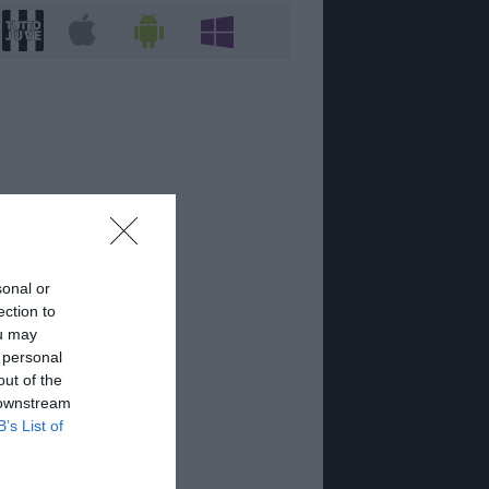
sonal or
ection to
ou may
 personal
out of the
 downstream
B’s List of