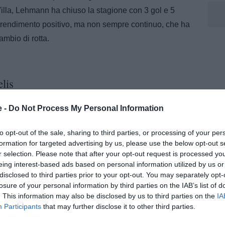
lla, Lehmann ha chiuso la stagione con 3 gol e 5
 rendimento positivo, ma non sempre continuo, che ha
cambio di rotta.
lis
m, segue da vicino l’attualità della Juventus tra notizie,
e -
Do Not Process My Personal Information
ondimenti dedicati al club bianconero. Collabora inoltre con
 speaker di Radio Bianconera.
to opt-out of the sale, sharing to third parties, or processing of your per
formation for targeted advertising by us, please use the below opt-out s
r selection. Please note that after your opt-out request is processed y
eing interest-based ads based on personal information utilized by us or
disclosed to third parties prior to your opt-out. You may separately opt-
losure of your personal information by third parties on the IAB’s list of
. This information may also be disclosed by us to third parties on the
IA
Participants
that may further disclose it to other third parties.