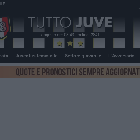
ILE
7 agosto ore 08:43
online: 2841
cato
Juventus femminile
Settore giovanile
L'Avversario