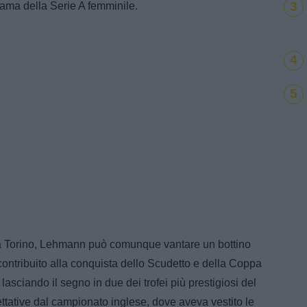
3
rama della Serie A femminile.
4
5
 a Torino, Lehmann può comunque vantare un bottino
ontribuito alla conquista dello Scudetto e della Coppa
 lasciando il segno in due dei trofei più prestigiosi del
ettative dal campionato inglese, dove aveva vestito le