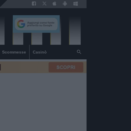
Scommesse
Casinò