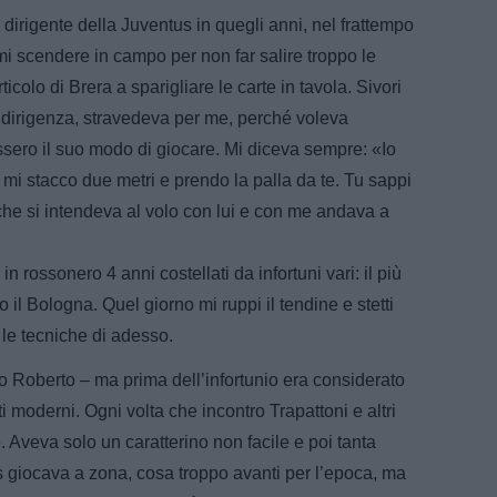
 dirigente della Juventus in quegli anni, nel frattempo
i scendere in campo per non far salire troppo le
ticolo di Brera a sparigliare le carte in tavola. Sivori
a dirigenza, stravedeva per me, perché voleva
sero il suo modo di giocare. Mi diceva sempre: «Io
 mi stacco due metri e prendo la palla da te. Tu sappi
 che si intendeva al volo con lui e con me andava a
in rossonero 4 anni costellati da infortuni vari: il più
 il Bologna. Quel giorno mi ruppi il tendine e stetti
le tecniche di adesso.
io Roberto – ma prima dell’infortunio era considerato
ti moderni. Ogni volta che incontro Trapattoni e altri
Aveva solo un caratterino non facile e poi tanta
tus giocava a zona, cosa troppo avanti per l’epoca, ma