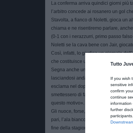
La conferma arriva quindici giorni più t
l’arbitro concede ai rosanero un gol c
Stavolta, a fianco di Noletti, gioca un
chiama e ne risentiremo parlare, anche
(0-1 con i nerazzurri, primo passo falso d
Noletti se la cava bene con Jair, gioca
Così, infatti, lo giudica un giornale del
che costituisce una vera e propria imp
Tutto Juv
Segna anche un bel gol, nella vittoria c
lasciandosi andare a un piccolo sfogo:
If you wish 
sensitive in
esclama nel dopo partita – perché qual
confirm you
smettessero di farmi piovere addosso t
continue se
questo motivo».
information 
further disc
Gli nuoce, forse, il fatto di essere alla 
participants
pari, l’ala bianconera Rossano al Milan
Downstream 
fine della stagione e lo scudetto è ormai