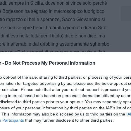
ardi, sempre in Sicilia, dove non si vince solo perché
he Borjesson ha segnato in macroscopico fuorigioco.
 altro ragazzo di belle speranze, Sacco Giovannino si
 se non sempre bene. La brutta giornata di San Siro
i rilievo nella lotta per il titolo) dice e non dice, ma
tore inafferrabile dal dribbling assurdamente sghembo.
l’epoca: «Può vantarsi di aver reso dura la vita a Jair,
resa».
e -
Do Not Process My Personal Information
asalinga contro il Genoa (2-0, il 20 gennaio ‘63),
 «Forse era proprio necessario che segnassi –
to opt-out of the sale, sharing to third parties, or processing of your per
formation for targeted advertising by us, please use the below opt-out s
cuno si accorgesse che c’ero anch’io, e perché
r selection. Please note that after your opt-out request is processed y
ante critiche. Sono particolarmente contento anche per
eing interest-based ads based on personal information utilized by us or
disclosed to third parties prior to your opt-out. You may separately opt-
losure of your personal information by third parties on the IAB’s list of
Juventus soltanto a titolo di prestito (per un anno, alla
. This information may also be disclosed by us to third parties on the
IA
 e Noletti alla Juve), sicché, quando si approssima la
Participants
that may further disclose it to other third parties.
 all’Inter, gli capita di dover cedere il posto a qualche