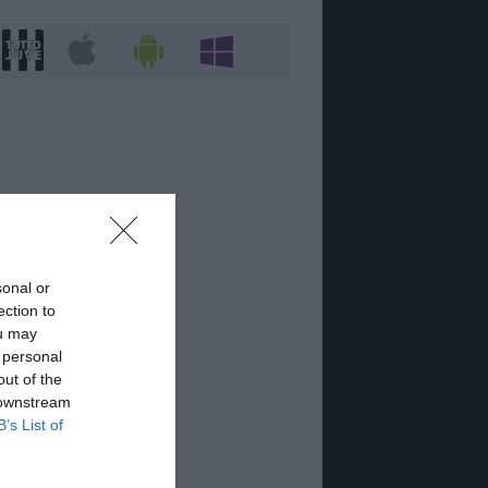
sonal or
ection to
ou may
 personal
out of the
 downstream
B’s List of