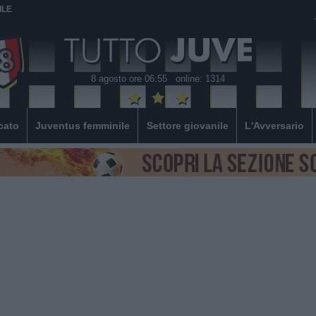
ILE
8 agosto ore 06:55
online: 1314
cato
Juventus femminile
Settore giovanile
L'Avversario