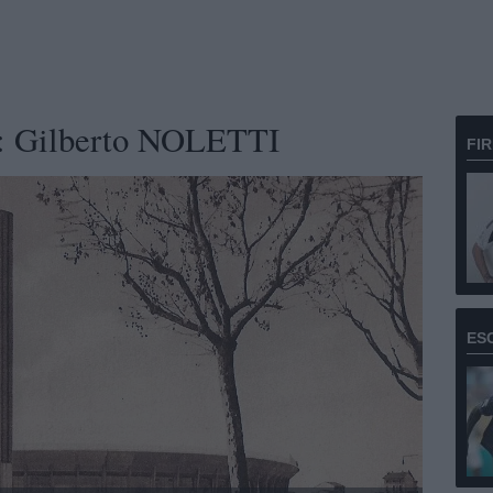
ro: Gilberto NOLETTI
FI
ES