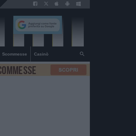
Scommesse
Casinò