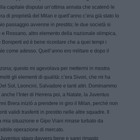
nella capitale disputai un’ottima annata che scatenò le
era di proprietà del Milan e quell’anno c’era già stato lo
io passaggio avvenne in prestito; le due società si
 e Rossano, altro elemento della nazionale olimpica,
e Boniperti ed è bene ricordare che a quei tempi i
le come adesso. Quell’anno ero militare e dopo il
 zona; questo mi agevolava per mettermi in mostra
lti gli elementi di qualità: c’era Sivori, che mi ha
Del Sol, Leoncini, Salvadore e tanti altri. Dominammo
anche l’Inter di Herrera poi, a Natale, la Juventus
anni Brera iniziò a prendere in giro il Milan, perché non
validi trasferiti in prestito nelle altre squadre. Il
a mia situazione e Gipo Viani rimase turbato da
ssibile operazione di mercato.
a Juventus stavo davvero bene e sarei rimasto