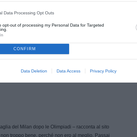
a di eventuali lanci. Comunque, il commiato dai tifosi
oronato da una prestazione più che buona nella
l Data Processing Opt Outs
enza (2-0).
to opt-out of processing my Personal Data for Targeted
ing.
In
CONFIRM
Data Deletion
Data Access
Privacy Policy
glia del Milan dopo le Olimpiadi – racconta al sito
non troppo bene, perché non ero al meglio. Passai