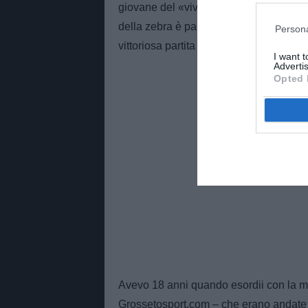
giovane del «vivaio» da provare in vist
della zebra è pari al debutto, e cioè c
Persona
vittoriosa partita casalinga contro il Vic
I want 
Advertis
Opted 
Avevo 18 anni quando esordii con la ma
Grossetosport.com – che erano andate 