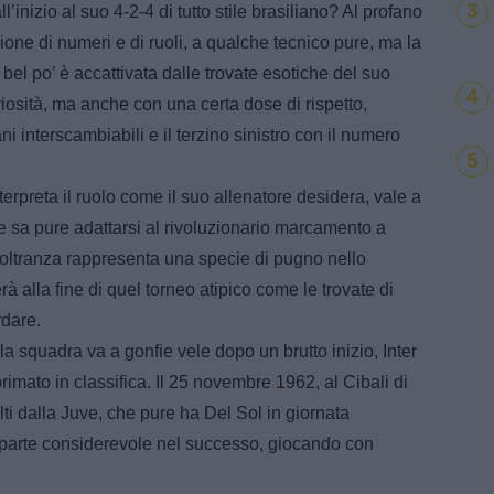
3
inizio al suo 4-2-4 di tutto stile brasiliano? Al profano
ione di numeri e di ruoli, a qualche tecnico pure, ma la
el po’ è accattivata dalle trovate esotiche del suo
4
iosità, ma anche con una certa dose di rispetto,
 interscambiabili e il terzino sinistro con il numero
5
terpreta il ruolo come il suo allenatore desidera, vale a
e sa pure adattarsi al rivoluzionario marcamento a
a oltranza rappresenta una specie di pugno nello
à alla fine di quel torneo atipico come le trovate di
rdare.
 la squadra va a gonfie vele dopo un brutto inizio, Inter
imato in classifica. Il 25 novembre 1962, al Cibali di
lti dalla Juve, che pure ha Del Sol in giornata
o parte considerevole nel successo, giocando con