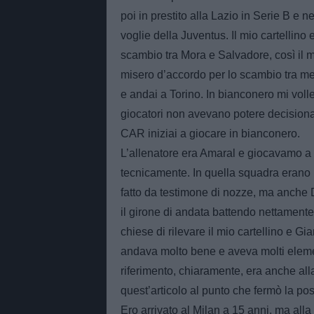
poi in prestito alla Lazio in Serie B e 
voglie della Juventus. Il mio cartellino 
scambio tra Mora e Salvadore, così il m
misero d’accordo per lo scambio tra me
e andai a Torino. In bianconero mi voll
giocatori non avevano potere decisiona
CAR iniziai a giocare in bianconero.
L’allenatore era Amaral e giocavamo a
tecnicamente. In quella squadra erano mo
fatto da testimone di nozze, ma anche 
il girone di andata battendo nettamente 
chiese di rilevare il mio cartellino e Gi
andava molto bene e aveva molti elementi 
riferimento, chiaramente, era anche all
quest’articolo al punto che fermò la po
Ero arrivato al Milan a 15 anni, ma all