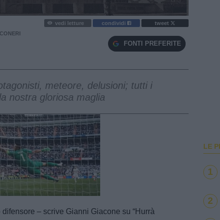
vedi letture
condividi
tweet
NCONERI
FONTI PREFERITE
otagonisti, meteore, delusioni; tutti i
la nostra gloriosa maglia
LE P
1
e
Loaded
:
100.00%
2
o difensore – scrive Gianni Giacone su “Hurrà