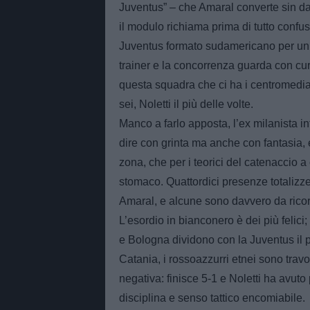
Juventus” – che Amaral converte sin dall’
il modulo richiama prima di tutto confus
Juventus formato sudamericano per un b
trainer e la concorrenza guarda con cur
questa squadra che ci ha i centromediani
sei, Noletti il più delle volte.
Manco a farlo apposta, l’ex milanista in
dire con grinta ma anche con fantasia, 
zona, che per i teorici del catenaccio 
stomaco. Quattordici presenze totalizzer
Amaral, e alcune sono davvero da rico
L’esordio in bianconero è dei più felici;
e Bologna dividono con la Juventus il pr
Catania, i rossoazzurri etnei sono travo
negativa: finisce 5-1 e Noletti ha avut
disciplina e senso tattico encomiabile.