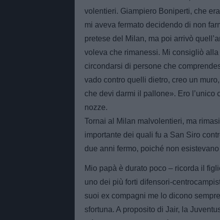
volentieri. Giampiero Boniperti, che era
mi aveva fermato decidendo di non farm
pretese del Milan, ma poi arrivò quell’ar
voleva che rimanessi. Mi consigliò all
circondarsi di persone che comprendes
vado contro quelli dietro, creo un muro,
che devi darmi il pallone». Ero l’unico
nozze.
Tornai al Milan malvolentieri, ma rimasi 
importante dei quali fu a San Siro contro
due anni fermo, poiché non esistevano 
Mio papà è durato poco – ricorda il figl
uno dei più forti difensori-centrocampis
suoi ex compagni me lo dicono sempre. 
sfortuna. A proposito di Jair, la Juven