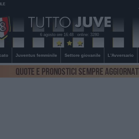
ILE
6 agosto ore 16:48
online: 3280
cato
Juventus femminile
Settore giovanile
L'Avversario