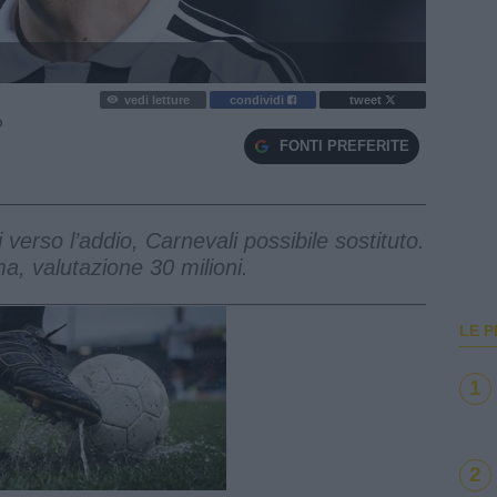
vedi letture
condividi
tweet
O
FONTI PREFERITE
 verso l’addio, Carnevali possibile sostituto.
a, valutazione 30 milioni.
LE P
1
e
2
Loaded
:
100.00%