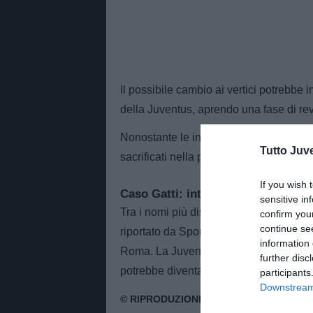
Il possibile cambio ai vertici potrebbe 
della Juventus, aprendo una fase di revis
Nonostante le incertezze, una cosa app
Tutto Juv
sacrificati nella prossima sessione di 
If you wish 
Caso Gatti: interesse di Napoli e
sensitive in
Tra i nomi più discussi figura quello di
confirm you
continue se
riportato da SportMediaset, sarebbe fini
information 
Roma. La Juventus valuta il cartellino d
further disc
potrebbe diventare centrale nelle eventua
participants
Downstream 