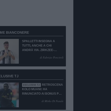
RME BIANCONERE
SPALLETTI INSEGNA A
TUTTI, ANCHE A CHI
ANDRÀ VIA. ZIRKZEE-
SUKUKI? SÌ, MA...
di Fabrizio Ponciroli
CLUSIVE TJ
RETROSCENA
ESCLUSIVA TJ
KOLO MUANI: HA
RINUNCIATO AI BONUS PUR
DI TORNARE ALLA
di Mirko Di Natale
JUVENTUS