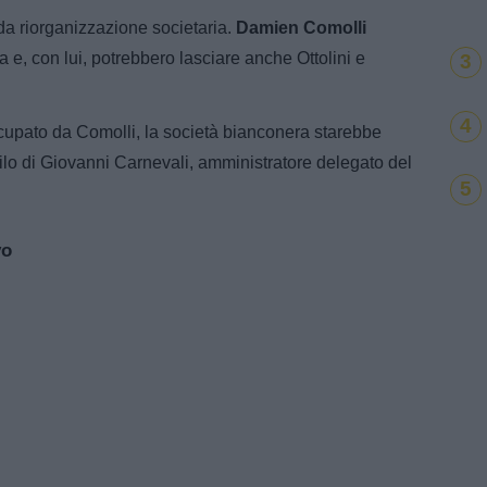
da riorganizzazione societaria.
Damien Comolli
 e, con lui, potrebbero lasciare anche Ottolini e
3
4
ccupato da Comolli, la società bianconera starebbe
ilo di Giovanni Carnevali, amministratore delegato del
5
vo