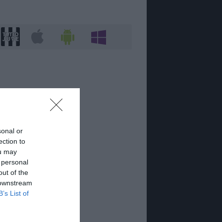
sonal or
ection to
ou may
 personal
out of the
 downstream
B’s List of