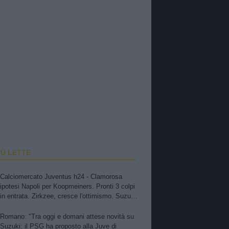
IÙ LETTE
Calciomercato Juventus h24 - Clamorosa
ipotesi Napoli per Koopmeiners. Pronti 3 colpi
in entrata. Zirkzee, cresce l'ottimismo. Suzuki,
oggi o domani attese novità. Nuova offerta a
Kessiè? Cambiaso, futuro incerto. Nico-Inter,
Romano: "Tra oggi e domani attese novità su
pista fredda
Suzuki: il PSG ha proposto alla Juve di