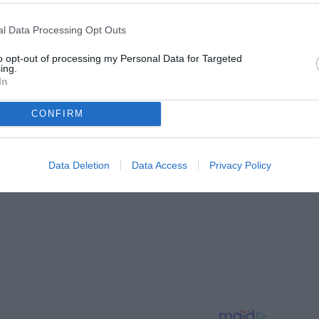
l Data Processing Opt Outs
nelli
to opt-out of processing my Personal Data for Targeted
ing.
m, dove segue l’attualità della Juventus con notizie,
In
i dedicati al mondo bianconero. Collabora inoltre con
CONFIRM
Data Deletion
Data Access
Privacy Policy