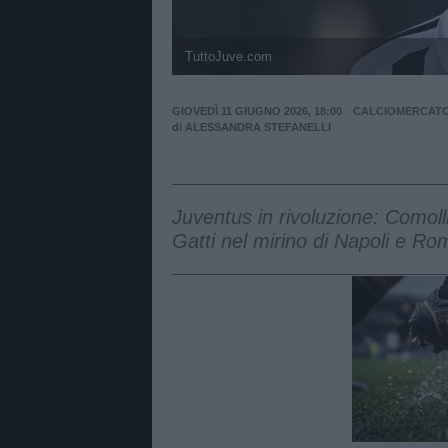
TuttoJuve.com
GIOVEDÌ 11 GIUGNO 2026, 18:00
CALCIOMERCAT
di
ALESSANDRA STEFANELLI
Juventus in rivoluzione: Comolli
Gatti nel mirino di Napoli e Rom
Unmut