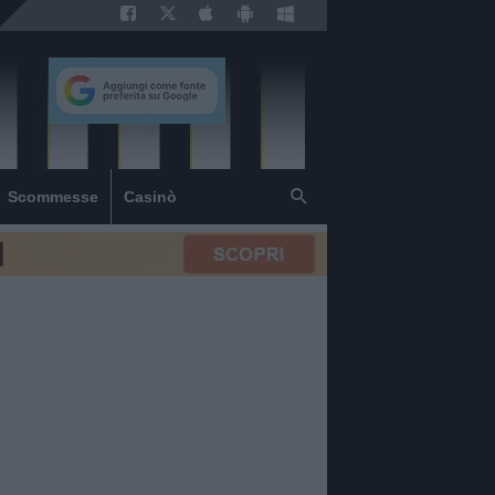
Scommesse
Casinò