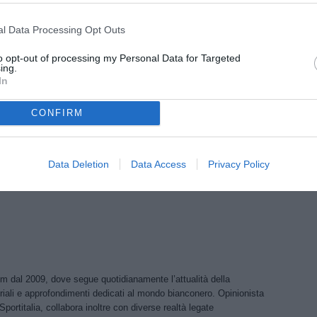
 già pronti fisicamente; difensori moderni e aggressivi;
alti livelli. Tuttavia, inserirsi nella corsa non sarà
l Data Processing Opt Outs
s, anche Chelsea e Manchester United starebbero
to opt-out of processing my Personal Data for Targeted
zione della situazione.
ing.
In
alla forza economica e alla rapidità con cui si sta
CONFIRM
hester United restano alla finestra. Joel Ordoñez si
più caldi del prossimo mercato internazionale.
Data Deletion
Data Access
Privacy Policy
om dal 2009, dove segue quotidianamente l’attualità della
riali e approfondimenti dedicati al mondo bianconero. Opinionista
Sportitalia, collabora inoltre con diverse realtà legate