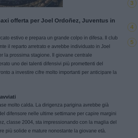
3
Loaded
:
100.00%
xi offerta per Joel Ordoñez, Juventus in
4
cato estivo e prepara un grande colpo in difesa. Il club
5
e il reparto arretrato e avrebbe individuato in Joel
er la prossima stagione. Il giovane centrale
to uno dei talenti difensivi più promettenti del
o a investire cifre molto importanti per anticipare la
avviati
fase molto calda. La dirigenza parigina avrebbe già
 del difensore nelle ultime settimane per capire margini
oñez, classe 2004, sta impressionando con la maglia del
e più solide e mature nonostante la giovane età.