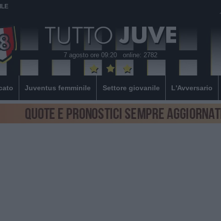
ILE
7 agosto ore 09:20
online: 2782
cato
Juventus femminile
Settore giovanile
L'Avversario