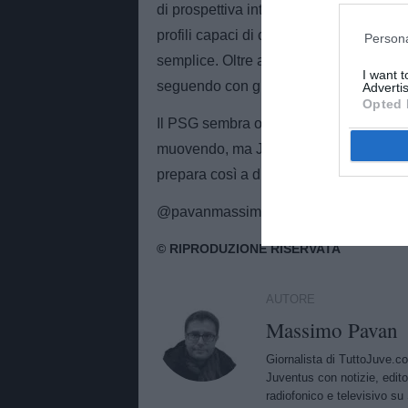
di prospettiva internazionale; giocatori
profili capaci di crescere rapidamente ad 
Persona
semplice. Oltre al PSG e alla Juventu
I want 
seguendo con grande attenzione l’evolu
Advertis
Opted 
Il PSG sembra oggi in vantaggio grazie 
muovendo, ma Juventus, Chelsea e Manc
prepara così a diventare uno dei nomi 
@pavanmassimo
AUTORE
Massimo Pavan
Giornalista di TuttoJuve.c
Juventus con notizie, edito
radiofonico e televisivo su 