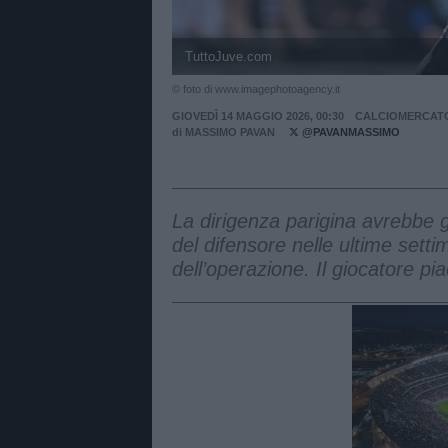
TuttoJuve.com
© foto di www.imagephotoagency.it
GIOVEDÌ 14 MAGGIO 2026, 00:30
CALCIOMERCAT
di
MASSIMO PAVAN
@PAVANMASSIMO
La dirigenza parigina avrebbe gi
del difensore nelle ultime settim
dell’operazione. Il giocatore pi
Unmut