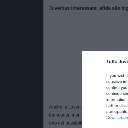
Juventus interessata: sfida alle b
Tutto Juv
If you wish 
sensitive in
confirm you
continue se
information 
further disc
Anche la Juventus segue da tempo la c
participants
bianconeri monitorano il profilo di Jo
Downstream 
uno dei possibili rinforzi per il futuro d