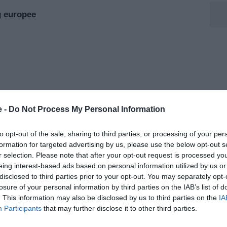
ig europee
e -
Do Not Process My Personal Information
to opt-out of the sale, sharing to third parties, or processing of your per
formation for targeted advertising by us, please use the below opt-out s
r selection. Please note that after your opt-out request is processed y
eing interest-based ads based on personal information utilized by us or
disclosed to third parties prior to your opt-out. You may separately opt-
losure of your personal information by third parties on the IAB’s list of
rescita del giovane difensore sudamericano. I
. This information may also be disclosed by us to third parties on the
IA
el Ordoñez ormai da diverse settimane e lo considerano
Participants
that may further disclose it to other third parties.
ella difesa juventina. La Juventus cerca infatti: giovani