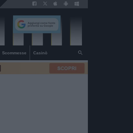
Scommesse
Casinò