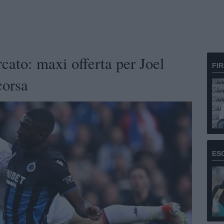
cato: maxi offerta per Joel
FI
corsa
ES