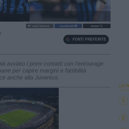
vedi letture
condividi
tweet
O
FONTI PREFERITE
à avviato i primi contatti con l’entourage
ane per capire margini e fattibilità
ace anche alla Juventus.
LE P
1
2
e