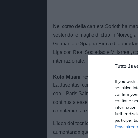
Nel corso della carriera Sorloth ha mat
vestendo le maglie di club in Norvegia,
Germania e Spagna.Prima di approdare a
Liga con Real Sociedad e Villarreal, co
internazionale.
Tutto Juv
Kolo Muani resta nei piani
If you wish 
La Juventus, comunque, non sta lavoran
sensitive in
con il Paris Saint-Germain e con l'ent
confirm you
continue se
continua a essere molto apprezzato dall
information 
complementare a Sorloth e non un'alter
further disc
participants
L'idea del tecnico è quella di costruire 
Downstream 
aumentando qualità, esperienza e soluzi