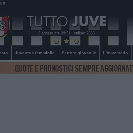
ILE
6 agosto ore 09:31
online: 2636
cato
Juventus femminile
Settore giovanile
L'Avversario