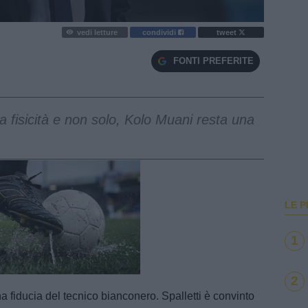
vedi letture
condividi
tweet
FONTI PREFERITE
ua fisicità e non solo, Kolo Muani resta una
LE P
1
e
Loaded
:
100.00%
2
 fiducia del tecnico bianconero. Spalletti è convinto