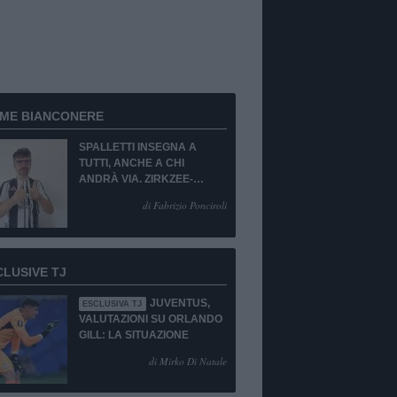
RME BIANCONERE
SPALLETTI INSEGNA A
TUTTI, ANCHE A CHI
ANDRÀ VIA. ZIRKZEE-
SUKUKI? SÌ, MA...
di Fabrizio Ponciroli
CLUSIVE TJ
JUVENTUS,
ESCLUSIVA TJ
VALUTAZIONI SU ORLANDO
GILL: LA SITUAZIONE
di Mirko Di Natale