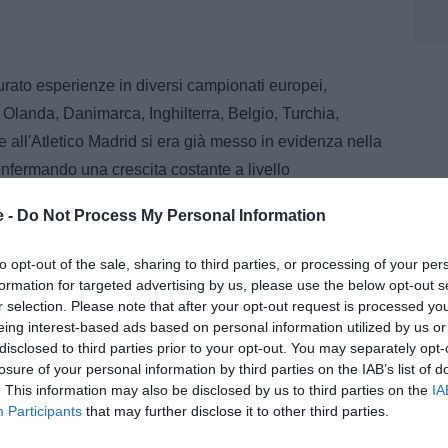
urato esperienze in diversi campionati europei,
 Olanda, Danimarca, Inghilterra, Belgio, Turchia,
ll'Atletico Madrid si era già messo in evidenza nella
nfermando una crescita costante a livello
e -
Do Not Process My Personal Information
to opt-out of the sale, sharing to third parties, or processing of your per
do su un solo fronte. Proseguono infatti i dialoghi
formation for targeted advertising by us, please use the below opt-out s
ourage di Randal Kolo Muani. L'attaccante francese
r selection. Please note that after your opt-out request is processed y
eing interest-based ads based on personal information utilized by us or
a dirigenza e dallo stesso Spalletti, che lo considera
disclosed to third parties prior to your opt-out. You may separately opt-
nativa.
losure of your personal information by third parties on the IAB’s list of
. This information may also be disclosed by us to third parties on the
IA
un reparto offensivo con due attaccanti di alto livello,
Participants
that may further disclose it to other third parties.
oni tattiche in vista di una stagione che vedrà la