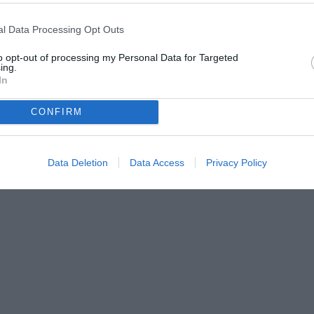
 in Europa League.
l Data Processing Opt Outs
to opt-out of processing my Personal Data for Targeted
ing.
In
CONFIRM
rnalismo digitale, segue da oltre dieci anni le vicende della
iano. Su TuttoJuve.com racconta quotidianamente notizie,
e retroscena del mondo bianconero con passione e attenzione.
Data Deletion
Data Access
Privacy Policy