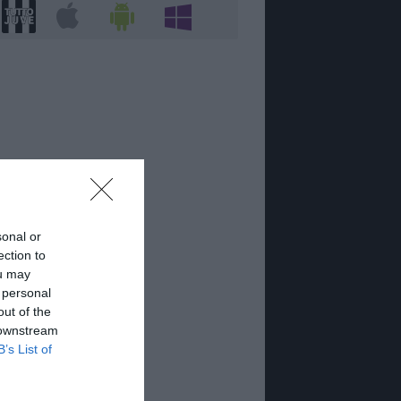
sonal or
ection to
ou may
 personal
out of the
 downstream
B’s List of