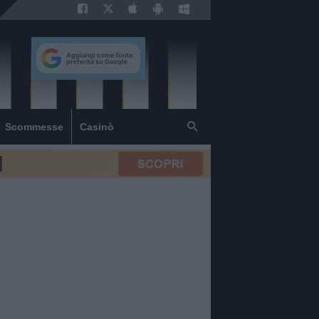
Scommesse
Casinò