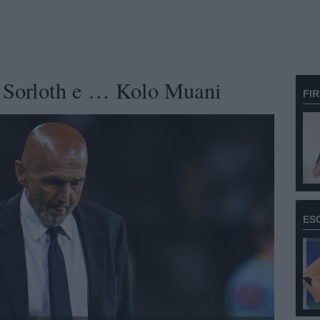
e Sorloth e … Kolo Muani
FI
ES