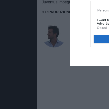
Juventus impegnata sia in Serie A sia
Persona
I want 
Advertis
AUTORE
Opted 
Fabio Moretti
Appassionato di sport e gio
Juventus e del calcio ital
approfondimenti, mercato 