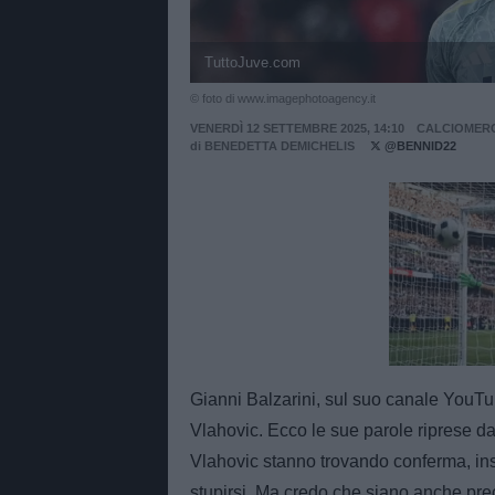
TuttoJuve.com
© foto di www.imagephotoagency.it
VENERDÌ 12 SETTEMBRE 2025, 14:10
CALCIOMER
di
BENEDETTA DEMICHELIS
@BENNID22
Unmut
Gianni Balzarini, sul suo canale YouTub
Vlahovic. Ecco le sue parole riprese da
Vlahovic stanno trovando conferma, in
stupirsi. Ma credo che siano anche pr