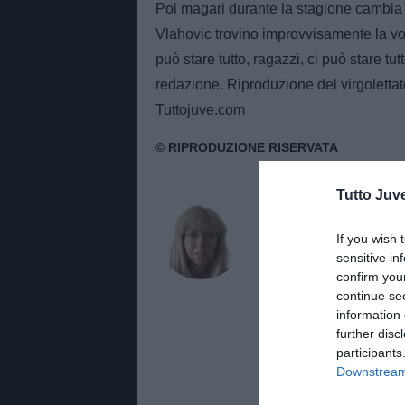
Poi magari durante la stagione cambia 
Vlahovic trovino improvvisamente la v
può stare tutto, ragazzi, ci può stare tu
redazione. Riproduzione del virgolettat
Tuttojuve.com
Tutto Juv
AUTORE
Benedetta Demic
If you wish 
sensitive in
Giornalista di TuttoJuve.co
approfondimenti e aggiorna
confirm you
continue se
BENNID22
information 
further disc
participants
Downstream 