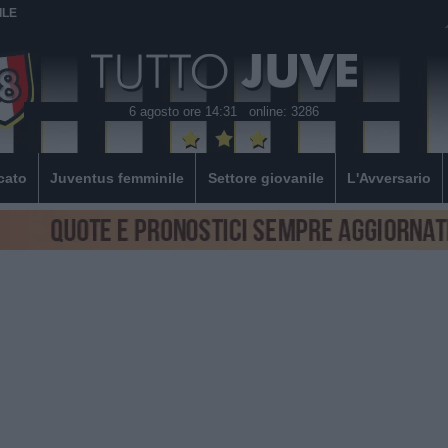
ILE
6 agosto ore 14:31
online: 3286
cato
Juventus femminile
Settore giovanile
L'Avversario