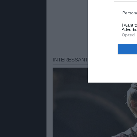
Persona
I want 
Advertis
Opted 