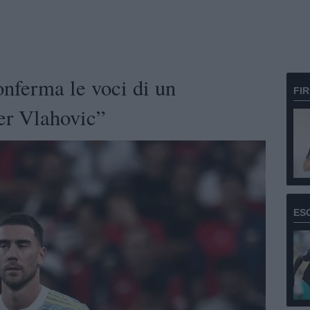
onferma le voci di un
FI
per Vlahovic”
ES