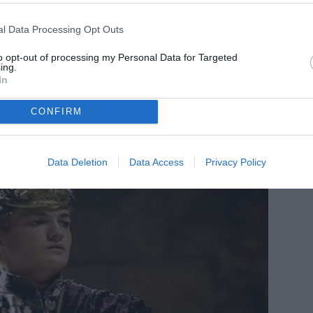
l Data Processing Opt Outs
to opt-out of processing my Personal Data for Targeted
ing.
In
CONFIRM
Data Deletion
Data Access
Privacy Policy