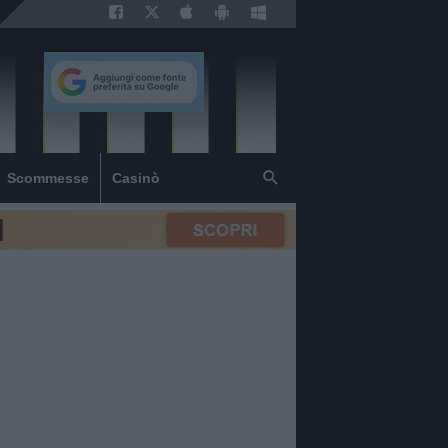
Scommesse
Casinò