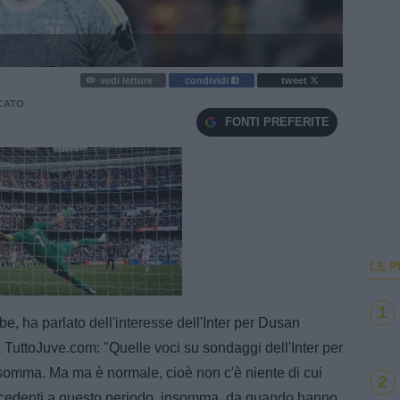
vedi letture
condividi
tweet
CATO
FONTI PREFERITE
LE P
e
Loaded
:
100.00%
1
e, ha parlato dell'interesse dell'Inter per Dusan
 TuttoJuve.com: "Quelle voci su sondaggi dell'Inter per
somma. Ma ma è normale, cioè non c'è niente di cui
2
ecedenti a questo periodo, insomma, da quando hanno