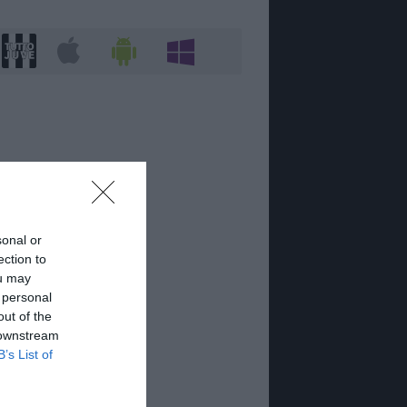
sonal or
ection to
ou may
 personal
out of the
 downstream
B’s List of