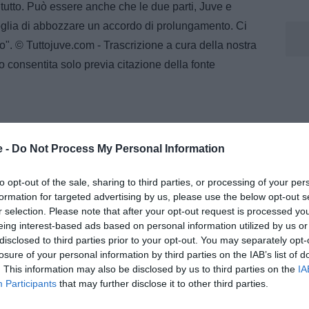
tutto. Può essere anche che le due parti, Juve e
oglia di abbozzare un accordo di prolungamento. Ci
tto". © Tuttojuve.com - Trascrizione a cura della nostra
o consentita solo previa citazione della fonte
e -
Do Not Process My Personal Information
helis
to opt-out of the sale, sharing to third parties, or processing of your per
formation for targeted advertising by us, please use the below opt-out s
m, dove segue l’attualità della Juventus con notizie,
menti dedicati al mondo bianconero.
r selection. Please note that after your opt-out request is processed y
eing interest-based ads based on personal information utilized by us or
disclosed to third parties prior to your opt-out. You may separately opt-
losure of your personal information by third parties on the IAB’s list of
. This information may also be disclosed by us to third parties on the
IA
Participants
that may further disclose it to other third parties.