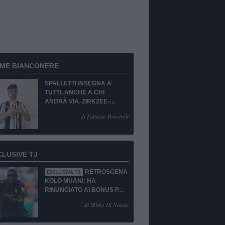
RME BIANCONERE
SPALLETTI INSEGNA A
TUTTI, ANCHE A CHI
ANDRÀ VIA. ZIRKZEE-
SUKUKI? SÌ, MA...
di Fabrizio Ponciroli
CLUSIVE TJ
RETROSCENA
ESCLUSIVA TJ
KOLO MUANI: HA
RINUNCIATO AI BONUS PUR
DI TORNARE ALLA
di Mirko Di Natale
JUVENTUS