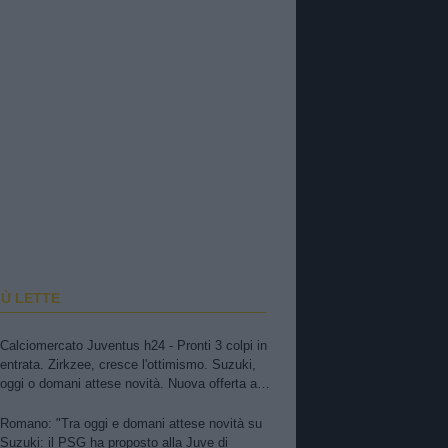
IÙ LETTE
Calciomercato Juventus h24 - Pronti 3 colpi in
entrata. Zirkzee, cresce l'ottimismo. Suzuki,
oggi o domani attese novità. Nuova offerta a
Kessiè? Cambiaso, futuro incerto. Nico-Inter,
pista fredda. Balerdi resta nei radar. David in
Romano: "Tra oggi e domani attese novità su
bilico
Suzuki: il PSG ha proposto alla Juve di