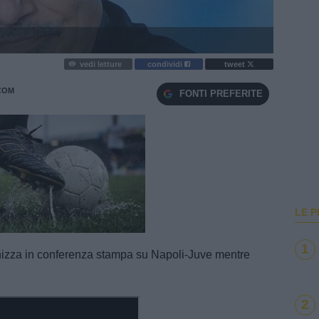
vedi letture
condividi
tweet
COM
FONTI PREFERITE
LE P
e
Loaded
:
100.00%
1
onizza in conferenza stampa su Napoli-Juve mentre
2