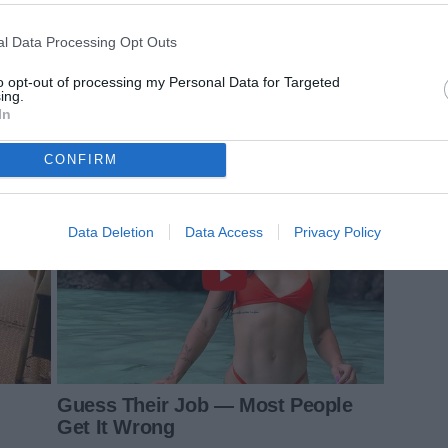
l Data Processing Opt Outs
to opt-out of processing my Personal Data for Targeted
ing.
In
CONFIRM
Data Deletion
Data Access
Privacy Policy