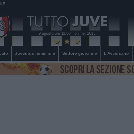
ILE
9 agosto ore 11:08
online: 2613
cato
Juventus femminile
Settore giovanile
L'Avversario