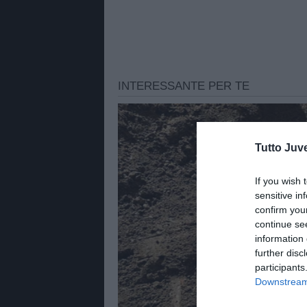
Tutto Juv
If you wish 
sensitive in
confirm you
continue se
information 
further disc
participants
Downstream 