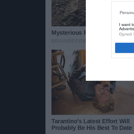
Persona
I want 
Advertis
Opted 