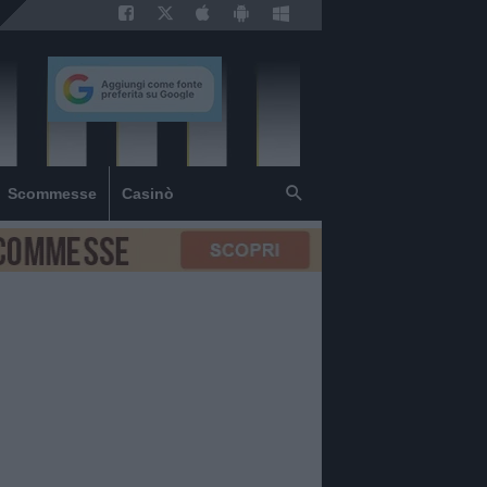
Scommesse
Casinò