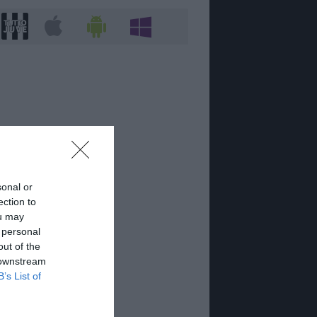
sonal or
ection to
ou may
 personal
out of the
 downstream
B’s List of