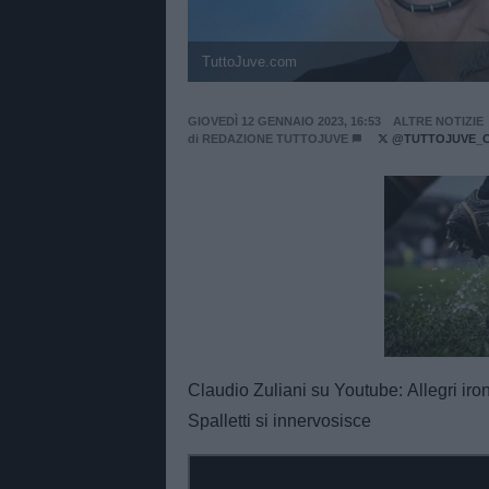
TuttoJuve.com
GIOVEDÌ 12 GENNAIO 2023, 16:53
ALTRE NOTIZIE
di
REDAZIONE TUTTOJUVE
@TUTTOJUVE_
Unmut
Claudio Zuliani su Youtube: Allegri ir
Spalletti si innervosisce