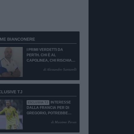
RME BIANCONERE
I PRIMI VERDETTI DA
PERTH. CHI È AL
CAPOLINEA, CHI RISCHIA
LA CESSIONE O LA
di Alessandro Santarelli
PANCHINA. PORTIERE
EMERGENZA TOTALE!
CLUSIVE TJ
INTERESSE
ESCLUSIVA TJ
DALLA FRANCIA PER DI
GREGORIO, POTREBBE
ESSERCI IL SI!
di Massimo Pavan