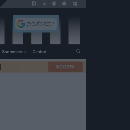
Scommesse
Casinò