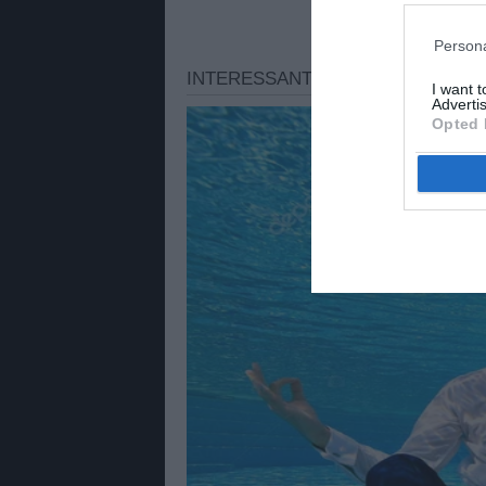
Persona
I want 
Advertis
Opted 