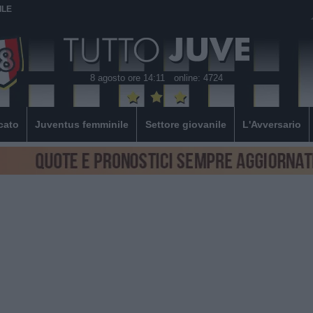
ILE
8 agosto ore 14:11
online: 4724
cato
Juventus femminile
Settore giovanile
L'Avversario