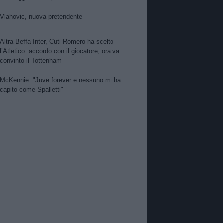
per Suzuki. Pellegrino, concorrenza viola.
Zhegrova non vuole partire. Sorloth sul
Vlahovic, nuova pretendente
mercato. Vlahovic, nuova pretendente
Altra Beffa Inter, Cuti Romero ha scelto
l’Atletico: accordo con il giocatore, ora va
convinto il Tottenham
McKennie: "Juve forever e nessuno mi ha
capito come Spalletti"