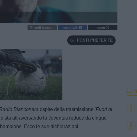
vedi letture
condividi
tweet
FONTI PREFERITE
LE P
e
Loaded
:
100.00%
1
Radio Bianconera
ospite della trasmissione '
Fuori di
e sta attraversando la Juventus reduce da cinque
2
hampions. Ecco le sue dichiarazioni: