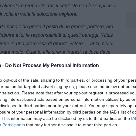
un allenatore preparato, ma il contesto non è semplice. I
i volta in volta la soluzione migliore."
da poco e ha preso il posto di un grande portiere, ora
ibuire a lui le responsabilità di questi pareggi. Yildiz
pione. È una promessa di grande valore — anzi, più di
are molto. Quanto alle sirene inglesi, la Juve deve
are a comportarsi da Juve: è questo l’aspetto più
e -
Do Not Process My Personal Information
to opt-out of the sale, sharing to third parties, or processing of your per
formation for targeted advertising by us, please use the below opt-out s
r selection. Please note that after your opt-out request is processed y
eing interest-based ads based on personal information utilized by us or
disclosed to third parties prior to your opt-out. You may separately opt-
losure of your personal information by third parties on the IAB’s list of
. This information may also be disclosed by us to third parties on the
IA
Participants
that may further disclose it to other third parties.