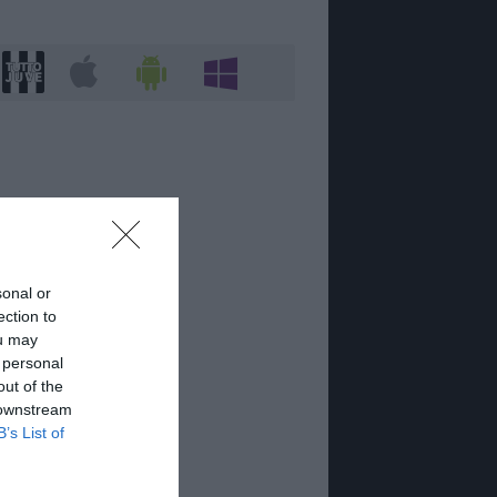
sonal or
ection to
ou may
 personal
out of the
 downstream
B’s List of