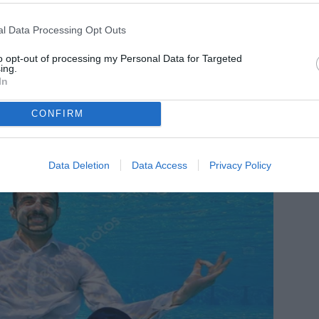
l Data Processing Opt Outs
to opt-out of processing my Personal Data for Targeted
ing.
In
CONFIRM
Data Deletion
Data Access
Privacy Policy