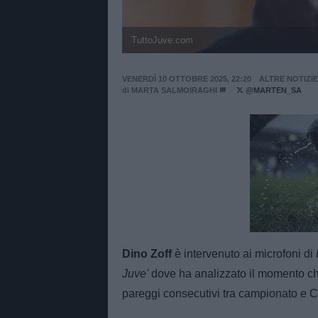
TuttoJuve.com
VENERDÌ 10 OTTOBRE 2025, 22:20
ALTRE NOTIZIE
di
MARTA SALMOIRAGHI
@MARTEN_SA
Unmut
Dino Zoff
è intervenuto ai microfoni di
Juve'
dove ha analizzato il momento ch
pareggi consecutivi tra campionato e C