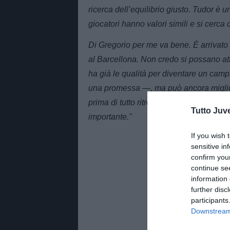
ricerca dell’equilibrio giusto. Tudor è 
giocatori hanno valori simili e si cerca d
Di Gregorio per me va bene. È arrivato 
al Barcellona. Non credo si possano attr
ha già le qualità per diventare un cam
una promessa —, ma può ancora miglior
prima di tutto ritrovare se stessa, torn
Tutto Juv
importante."
If you wish 
sensitive in
confirm you
continue se
information 
further disc
participants
Downstream 