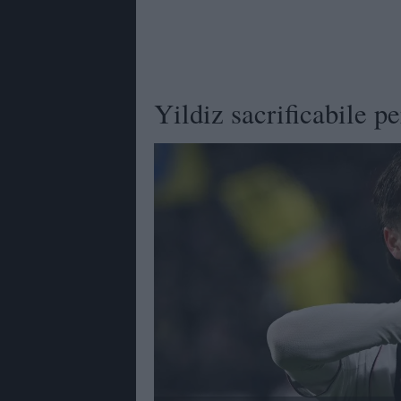
Yildiz sacrificabile p