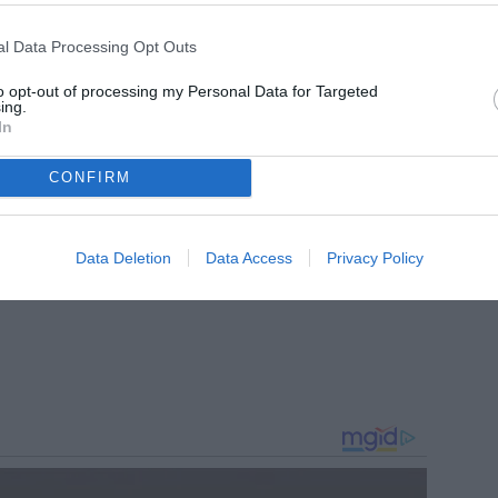
chia
m e collaboratore di Tuttosport, dove segue l’attualità della
l Data Processing Opt Outs
ofondimenti e contenuti dedicati al mondo bianconero.
to opt-out of processing my Personal Data for Targeted
ing.
In
CONFIRM
Data Deletion
Data Access
Privacy Policy