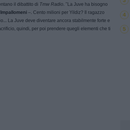
3
ntano il dibattito di
Tmw Radio
. "La Juve ha bisogno
 Impallomeni
–. Cento milioni per Yildiz? Il ragazzo
4
o... La Juve deve diventare ancora stabilmente forte e
5
acrificio, quindi, per poi prendere quegli elementi che ti