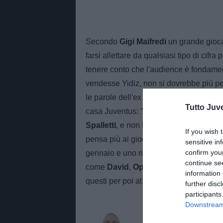
Secondo
Gigi Maifredi
un grande gioc
farsi allettare da qualsiasi tipo di cifra
tenere conto che l'audience è fondament
vendesse Yidiz, non si dovrebbe più pe
le parole dell'ex allenatore della Juven
Tutto Juv
casa Juventus: "Il primo è che ci deve 
Spalletti
, e non la vedo ancora. Uno pu
If you wish 
pensa più ai giocatori di prospettiva. 
sensitive in
confirm you
gennaio e uno negativo dell'estate sco
continue se
come
David
,
Openda
,
Zhegrova
e
Ar
information 
questi per poi alzare il livello qualitati
further disc
participants
Downstream 
AUTORE