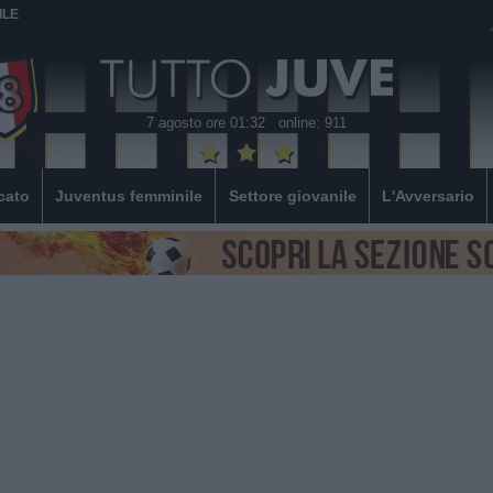
ILE
7 agosto ore 01:32
online: 911
cato
Juventus femminile
Settore giovanile
L'Avversario