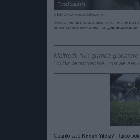
TuttoJuve.com
© foto di www.imagephotoagency.it
MERCOLEDÌ 10 GIUGNO 2026, 17:50
ALTRE NOTIZ
di
MARCO SPADAVECCHIA
@MARCOSPADAV
Maifredi: "Un grande giocator
"Yildiz fenomenale, ma se servis
Unmut
Quanto vale
Kenan Yildiz
? Il turco po