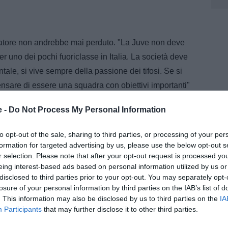
atore non andrebbe mai perduto. "La Juve non deve
 per uno dei pochi fuoriclasse in Italia. La società deve
ale, si vive sempre della passione dei tifosi. Se si
nsare di essere una squadra con obiettivi importanti"
tus. Infine
Paolo Paganini
evidenzia due problemi in
e -
Do Not Process My Personal Information
essere un'identica linea di mercato tra
Comolli
e
nta su giocatori di esperienza e personalità, Comolli
to opt-out of the sale, sharing to third parties, or processing of your per
La Juve paga poi ancora un mercato inesistente a
formation for targeted advertising by us, please use the below opt-out s
r selection. Please note that after your opt-out request is processed y
rsa. La Juventus ha esigenza di piazzare giocatori
eing interest-based ads based on personal information utilized by us or
thur
. E il club dovrà essere bravo a riuscire a piazzare
disclosed to third parties prior to your opt-out. You may separately opt-
vo della squadra".
losure of your personal information by third parties on the IAB’s list of
. This information may also be disclosed by us to third parties on the
IA
Participants
that may further disclose it to other third parties.