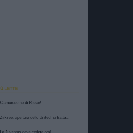
IÙ LETTE
Clamoroso no di Risser!
Zirkzee, apertura dello United, si tratta...
La Juventus deve cedere ora!