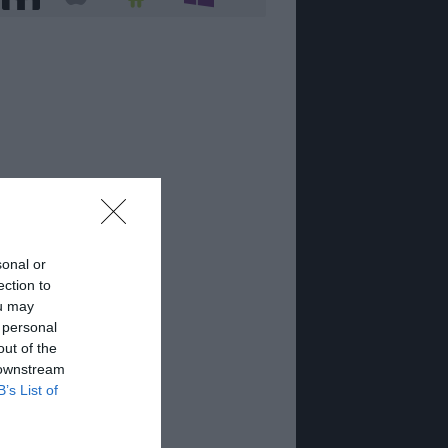
sonal or
ection to
ou may
 personal
out of the
 downstream
B’s List of