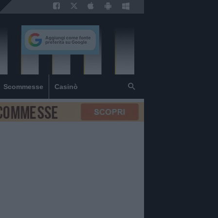
Scommesse
Casinò