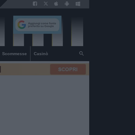
Scommesse
Casinò