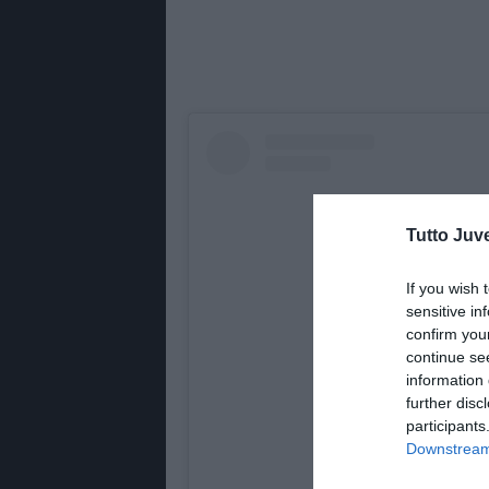
Tutto Juv
If you wish 
sensitive in
confirm you
continue se
information 
further disc
participants
Downstream 