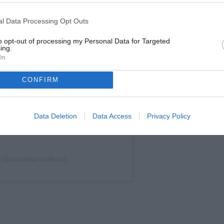
l Data Processing Opt Outs
to opt-out of processing my Personal Data for Targeted
ing.
In
CONFIRM
Data Deletion
Data Access
Privacy Policy
(@tacchinardiofficial)