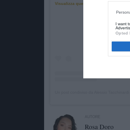
Visualizza questo post su Instagram
Persona
I want 
Advertis
Opted 
Un post condiviso da Alessio Tacchinardi 
AUTORE
Rosa Doro