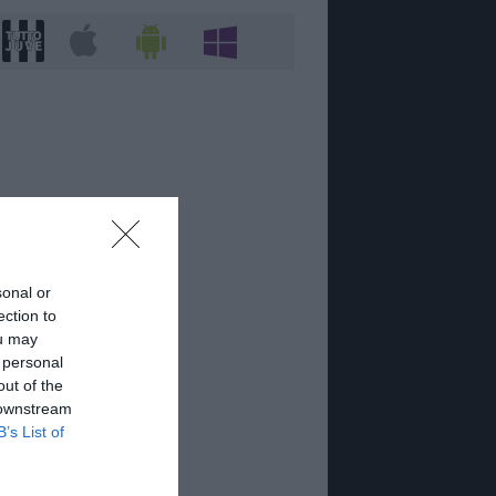
sonal or
ection to
ou may
 personal
out of the
 downstream
B’s List of