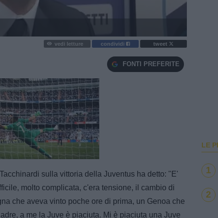
vedi letture
condividi
tweet
FONTI PREFERITE
LE P
e
Loaded
:
100.00%
1
acchinardi sulla vittoria della Juventus ha detto: "E'
fficile, molto complicata, c'era tensione, il cambio di
2
logna che aveva vinto poche ore di prima, un Genoa che
quadre, a me la Juve è piaciuta. Mi è piaciuta una Juve