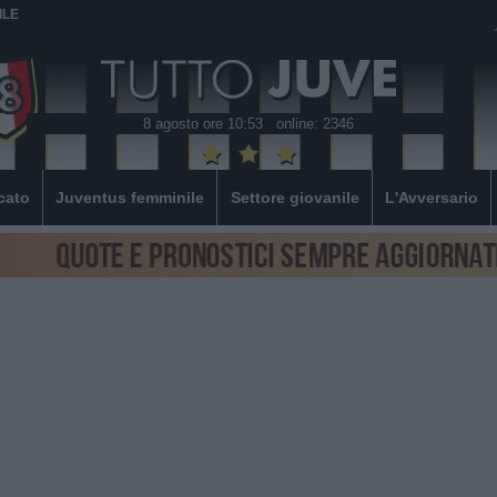
ILE
8 agosto ore 10:53
online: 2346
cato
Juventus femminile
Settore giovanile
L'Avversario