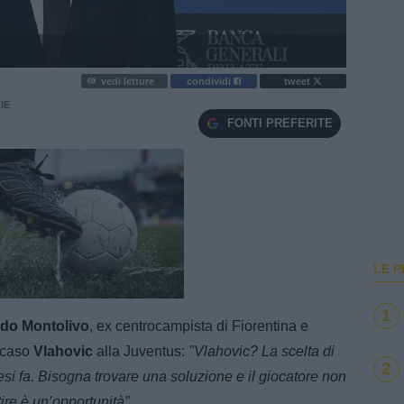
vedi letture
condividi
tweet
IE
FONTI PREFERITE
LE P
e
Loaded
:
100.00%
1
rdo Montolivo
, ex centrocampista di Fiorentina e
l caso
Vlahovic
alla Juventus:
"Vlahovic? La scelta di
2
mesi fa. Bisogna trovare una soluzione e il giocatore non
ire è un’opportunità".