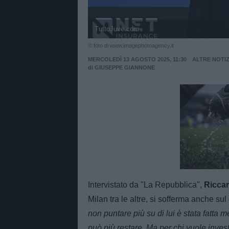
TuttoJuve.com
© foto di www.imagephotoagency.it
MERCOLEDÌ 13 AGOSTO 2025, 11:30
ALTRE NOTIZ
di
GIUSEPPE GIANNONE
Unmut
Intervistato da "La Repubblica",
Ricca
Milan tra le altre, si sofferma anche su
non puntare più su di lui è stata fatta 
può più restare. Ma per chi vuole invest