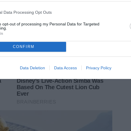
l Data Processing Opt Outs
to opt-out of processing my Personal Data for Targeted
ing.
In
CONFIRM
Data Deletion
Data Access
Privacy Policy