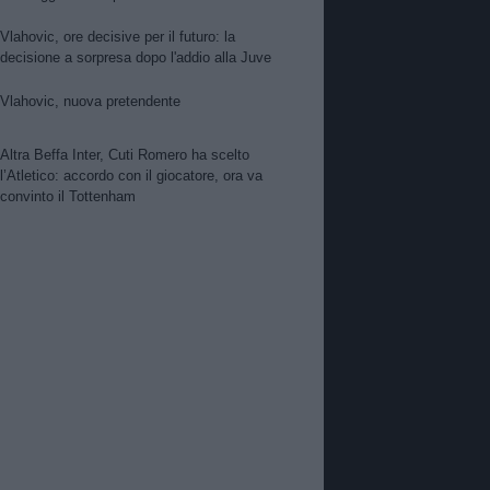
per Suzuki. Pellegrino, concorrenza viola.
Zhegrova non vuole partire. Sorloth sul
Vlahovic, ore decisive per il futuro: la
mercato. Vlahovic, nuova pretendente
decisione a sorpresa dopo l'addio alla Juve
Vlahovic, nuova pretendente
Altra Beffa Inter, Cuti Romero ha scelto
l’Atletico: accordo con il giocatore, ora va
convinto il Tottenham