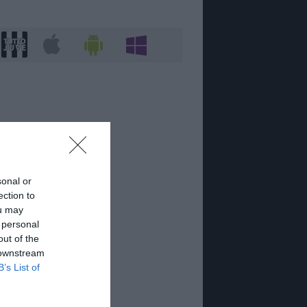
sonal or
ection to
ou may
 personal
out of the
 downstream
B’s List of