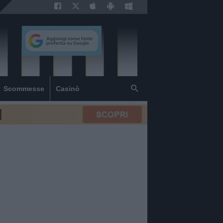
Scommesse
Casinò