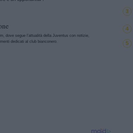
3
one
4
m, dove segue l’attualità della Juventus con notizie,
menti dedicati al club bianconero.
5