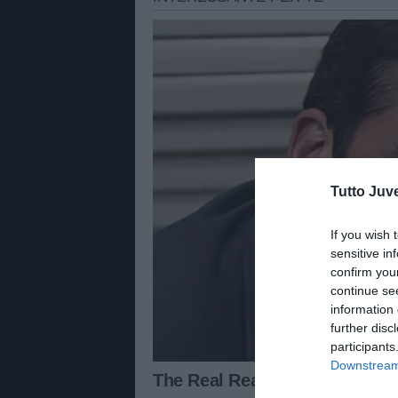
Tutto Juv
If you wish 
sensitive in
confirm you
continue se
information 
further disc
participants
Downstream 