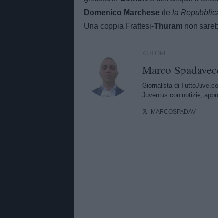
Domenico Marchese
de
la Repubblic
Una coppia Frattesi-
Thuram
non sareb
AUTORE
Marco Spadavec
Giornalista di TuttoJuve.co
Juventus con notizie, appr
MARCOSPADAV