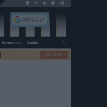
Scommesse
Casinò