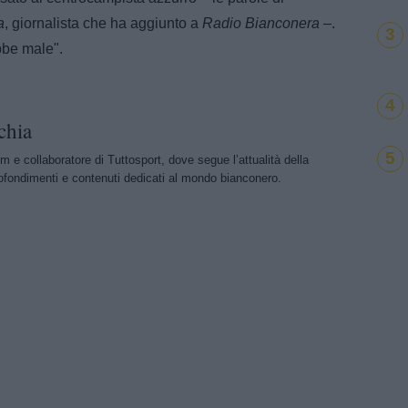
a
, giornalista che ha aggiunto a
Radio Bianconera
–.
3
be male".
4
chia
5
m e collaboratore di Tuttosport, dove segue l’attualità della
ofondimenti e contenuti dedicati al mondo bianconero.