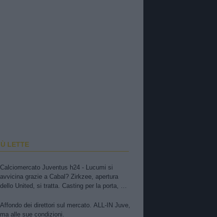
IÙ LETTE
Calciomercato Juventus h24 - Lucumi si
avvicina grazie a Cabal? Zirkzee, apertura
dello United, si tratta. Casting per la porta, ma
sfuma Suzuki
Affondo dei direttori sul mercato. ALL-IN Juve,
ma alle sue condizioni.