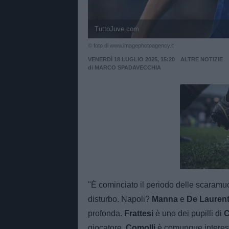
TuttoJuve.com
© foto di www.imagephotoagency.it
VENERDÌ 18 LUGLIO 2025, 15:20
ALTRE NOTIZIE
di
MARCO SPADAVECCHIA
Unmut
"È cominciato il periodo delle scaramu
disturbo. Napoli?
Manna
e
De Laurent
profonda.
Frattesi
è uno dei pupilli di
C
giocatore.
Comolli
è comunque interess