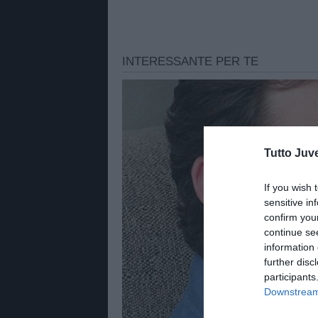
Tutto Juv
If you wish 
sensitive in
confirm you
continue se
information 
further disc
participants
Downstream 