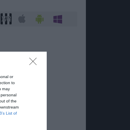
sonal or
ection to
ou may
 personal
out of the
 downstream
B’s List of