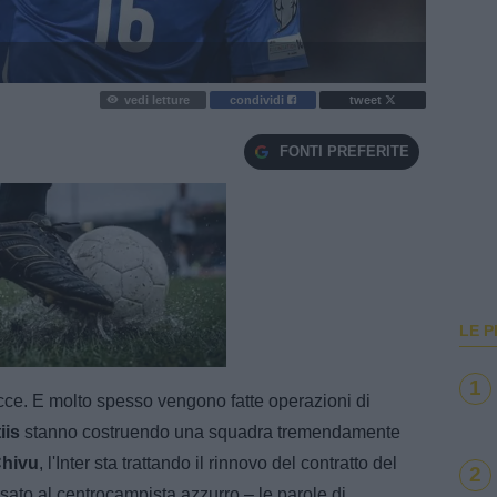
vedi letture
condividi
tweet
FONTI PREFERITE
LE P
e
Loaded
:
100.00%
1
cce. E molto spesso vengono fatte operazioni di
iis
stanno costruendo una squadra tremendamente
hivu
, l'Inter sta trattando il rinnovo del contratto del
2
ato al centrocampista azzurro – le parole di