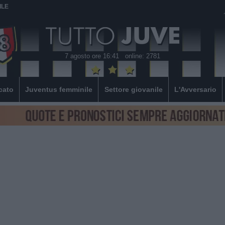
ILE
7 agosto ore 16:41
online: 2781
cato
Juventus femminile
Settore giovanile
L'Avversario