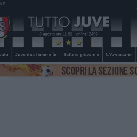
ILE
8 agosto ore 11:03
online: 2409
cato
Juventus femminile
Settore giovanile
L'Avversario