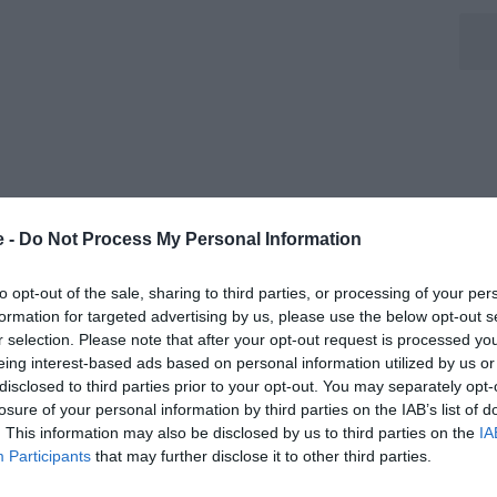
e -
Do Not Process My Personal Information
 difendere la porta della Lazio nel derby capitolino. Il
aio biancoceleste, è stabilmente nel gruppo della prima
to opt-out of the sale, sharing to third parties, or processing of your per
formation for targeted advertising by us, please use the below opt-out s
n ha ancora collezionato esordi ufficiali né in Serie A
r selection. Please note that after your opt-out request is processed y
eing interest-based ads based on personal information utilized by us or
disclosed to third parties prior to your opt-out. You may separately opt-
a spalla lo scorso marzo, aveva già ridotto le
losure of your personal information by third parties on the IAB’s list of
l’infortunio di Motta obbliga il tecnico a puntare sul
. This information may also be disclosed by us to third parties on the
IA
Participants
that may further disclose it to other third parties.