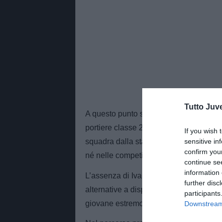
Tutto Juv
A questo punto sarà Alessio Furlanetto a
portiere classe 2002, cresciuto nel viv
If you wish 
sensitive in
squadra dalla stagione 2020/2021 ma no
confirm you
né nelle competizioni europee.
continue se
information 
L’assenza di Ivan Provedel, operato all
further disc
alternative a disposizione di Sarri. Ora 
participants
giovane estremo difensore.
Downstream 