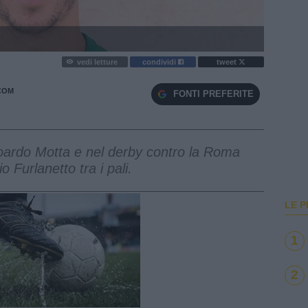
vedi letture
condividi
tweet
COM
FONTI PREFERITE
oardo Motta e nel derby contro la Roma
o Furlanetto tra i pali.
LE P
1
2
e
Loaded
:
100.00%