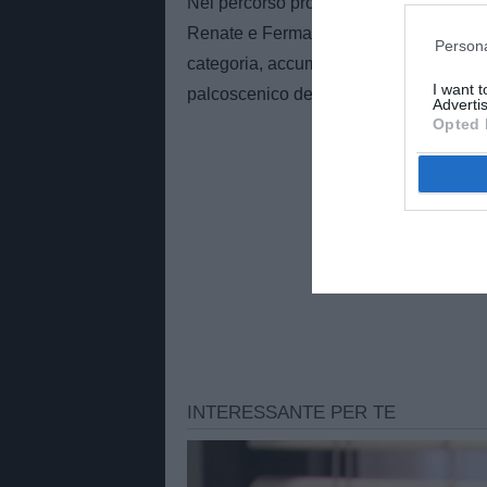
Nel percorso professionale di Furlanett
Renate e Fermana. Con il club lombardo 
Persona
categoria, accumulando minuti importan
I want 
palcoscenico del derby romano.
Advertis
Opted 