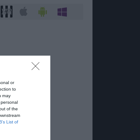
sonal or
ection to
ou may
 personal
out of the
 downstream
B’s List of