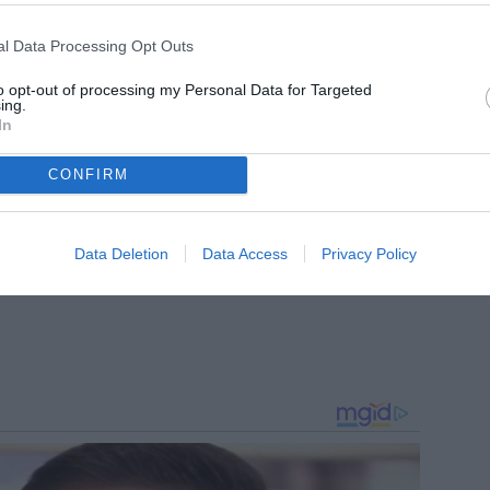
o figurano esperienze in Serie C con le maglie di
il portiere ha disputato anche incontri nei playoff di
l Data Processing Opt Outs
ti prima del possibile debutto sul grande
to opt-out of processing my Personal Data for Targeted
ing.
In
CONFIRM
Data Deletion
Data Access
Privacy Policy