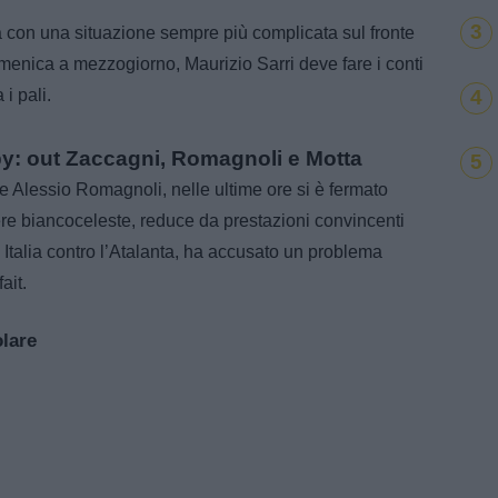
3
a con una situazione sempre più complicata sul fronte
domenica a mezzogiorno, Maurizio Sarri deve fare i conti
4
i pali.
by: out Zaccagni, Romagnoli e Motta
5
 e Alessio Romagnoli, nelle ultime ore si è fermato
re biancoceleste, reduce da prestazioni convincenti
 Italia contro l’Atalanta, ha accusato un problema
ait.
olare