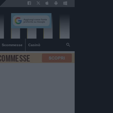
Scommesse
Casinò