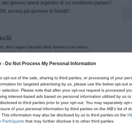
altri giovani talenti argentini di cui sentiremo parlare?
09, ancora più giovane di Baridó”.
nelli
m, dove segue l’attualità della Juventus con notizie,
i dedicati al mondo bianconero. Collabora inoltre con
e -
Do Not Process My Personal Information
to opt-out of the sale, sharing to third parties, or processing of your per
formation for targeted advertising by us, please use the below opt-out s
r selection. Please note that after your opt-out request is processed y
eing interest-based ads based on personal information utilized by us or
disclosed to third parties prior to your opt-out. You may separately opt-
losure of your personal information by third parties on the IAB’s list of
. This information may also be disclosed by us to third parties on the
IA
Participants
that may further disclose it to other third parties.