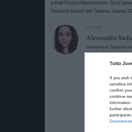
a tratti Franco Mastantuono. Se ci sono 
Giovanni Baroni del Talleres, classe 20
AUTORE
Alessandra Stefa
Giornalista di TuttoJuve.co
approfondimenti e contenut
TuttoMercatoWeb.com.
Tutto Juv
If you wish 
sensitive in
confirm you
continue se
information 
further disc
participants
Downstream 