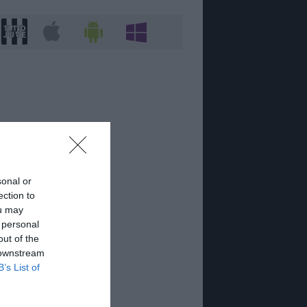
sonal or
ection to
ou may
 personal
out of the
 downstream
B’s List of