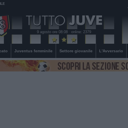
ILE
9 agosto ore 08:08
online: 2379
cato
Juventus femminile
Settore giovanile
L'Avversario