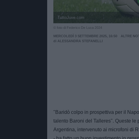
TuttoJuve.com
© foto di Federico De Luca 2024
MERCOLEDÌ 3 SETTEMBRE 2025, 16:50
ALTRE NOT
di
ALESSANDRA STEFANELLI
"Baridò colpo in prospettiva per il Napo
talento Baroni del Talleres". Queste le 
Argentina, intervenuto ai microfoni di R
- ha fatto un buon investimento in pros