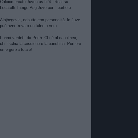
Calciomercato Juventus h24 - Real su
Locatelli. Intrigo Psg-Juve per il portiere
Alajbegovic, debutto con personalità: la Juve
può aver trovato un talento vero
I primi verdetti da Perth. Chi è al capolinea,
chi rischia la cessione o la panchina. Portiere
emergenza totale!