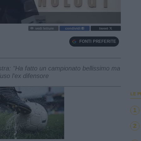
vedi letture
condividi
tweet
FONTI PREFERITE
stra: "Ha fatto un campionato bellissimo ma
uso l'ex difensore
LE P
1
2
e
Loaded
:
100.00%