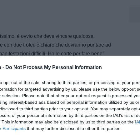
ltissimo, è ovvio che deve vincere qualcosa,
e con due trofei, è chiaro che dovranno puntare ad
festazioni difficili. Ha le carte per fare bene”.
e -
Do Not Process My Personal Information
e, già nel giro della Nazionale. Ha fatto un
to opt-out of the sale, sharing to third parties, or processing of your per
escere. In difesa l’Inter è messa bene, Solet
formation for targeted advertising by us, please use the below opt-out s
r selection. Please note that after your opt-out request is processed y
eing interest-based ads based on personal information utilized by us or
disclosed to third parties prior to your opt-out. You may separately opt-
losure of your personal information by third parties on the IAB’s list of
nelli
. This information may also be disclosed by us to third parties on the
IA
Participants
that may further disclose it to other third parties.
m, dove segue l’attualità della Juventus con notizie,
i dedicati al mondo bianconero. Collabora inoltre con