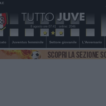
ILE
8 agosto ore 07:41
online: 2046
cato
Juventus femminile
Settore giovanile
L'Avversario