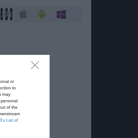
sonal or
ection to
ou may
 personal
out of the
 downstream
B’s List of