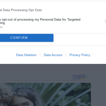
l Data Processing Opt Outs
to opt-out of processing my Personal Data for Targeted
ing.
In
CONFIRM
Data Deletion
Data Access
Privacy Policy