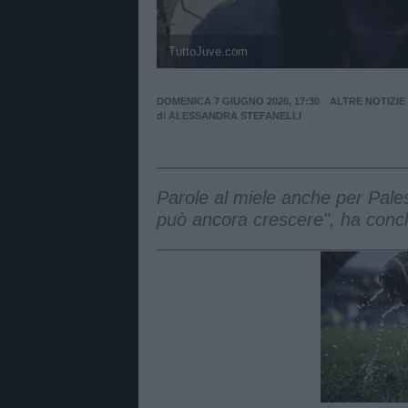
TuttoJuve.com
DOMENICA 7 GIUGNO 2026, 17:30
ALTRE NOTIZIE
di
ALESSANDRA STEFANELLI
Parole al miele anche per Pale
può ancora crescere", ha concl
Unmut