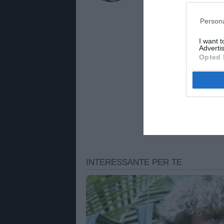
TuttoMercatoWeb.com.
Persona
I want 
Advertis
Opted 