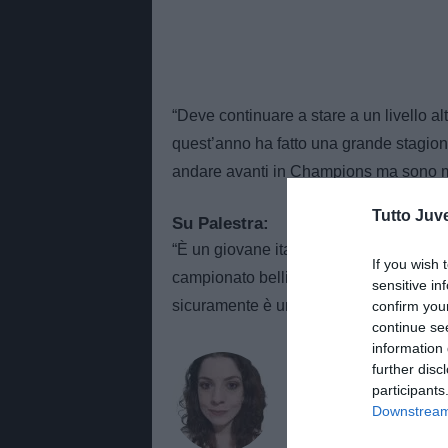
“Deve continuare a stare a un livello a
quest’anno ha fatto una grande stagion
andare avanti in Champions ma sono mani
Tutto Juv
Su Palestra:
“È un giovane italiano molto interessant
If you wish 
campionato bellissimo ma può ancora cr
sensitive in
sicuramente è un buon profilo”.
confirm you
continue se
information 
AUTORE
further disc
Alessandra Stefa
participants
Downstream 
Giornalista di TuttoJuve.co
approfondimenti e contenut