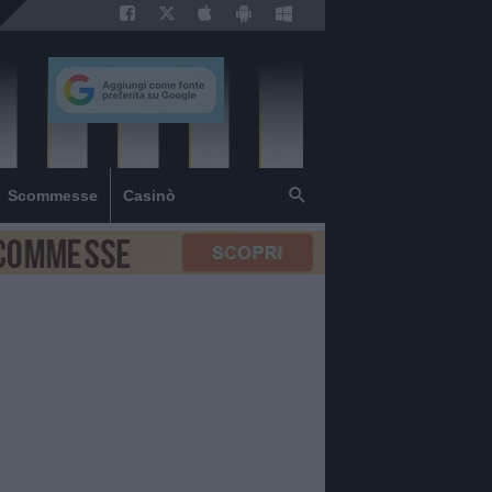
Scommesse
Casinò