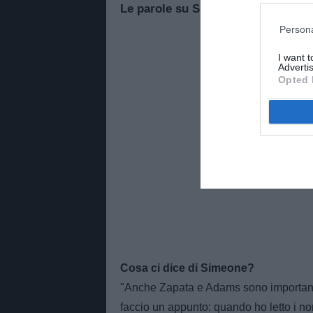
Le parole su Simeone
Persona
I want 
Advertis
Opted 
Cosa ci dice di Simeone?
"Anche Zapata e Adams sono importanti.
faccio un appunto: quando ho letto i no