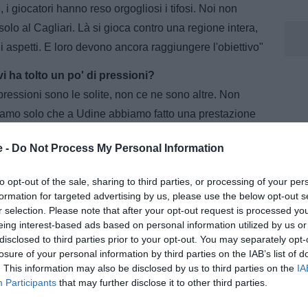
, i giocatori hanno reso orgogliosi i tifosi. Noi non
lo al Cagliari. Là si gioca contro una regione intera,
gli aspetti. E loro devono ancora raggiungere l'obiettivo"
vi ha tolto un po' di pressioni?
pressioni sono le solite, non ce ne sono altre. Non
siamo solo che a Udine abbiamo fatto una prestazione
tima trasferta di questo campionato"
e -
Do Not Process My Personal Information
to opt-out of the sale, sharing to third parties, or processing of your per
formation for targeted advertising by us, please use the below opt-out s
r selection. Please note that after your opt-out request is processed y
Ho sempre dato suggerimenti, a volte si capiva. Ma
eing interest-based ads based on personal information utilized by us or
disclosed to third parties prior to your opt-out. You may separately opt-
 formazione: massimo rispetto per il Cagliari, quando
losure of your personal information by third parties on the IAB’s list of
 ragazzi. Io valuto sempre tutto, anche la rifinitura di
. This information may also be disclosed by us to third parties on the
IA
Participants
that may further disclose it to other third parties.