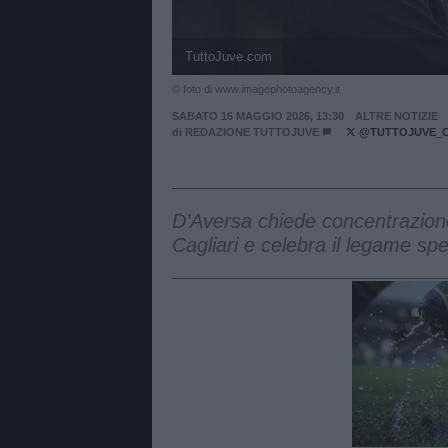
TuttoJuve.com
© foto di www.imagephotoagency.it
SABATO 16 MAGGIO 2026, 13:30
ALTRE NOTIZIE
di
REDAZIONE TUTTOJUVE
@TUTTOJUVE_
D’Aversa chiede concentrazione a
Cagliari e celebra il legame spec
Unmut