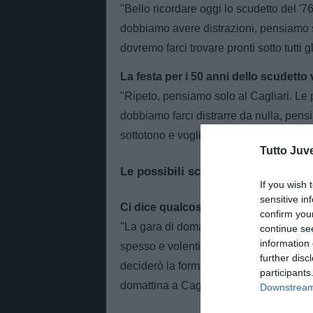
"Bello ricordare oggi lo scudetto del '76
dobbiamo avere distrazioni, pensiamo so
dovremo farci trovare pronti sotto tutti 
La festa per i 50 anni dello scudetto 
"Ripeto, pensiamo solo al Cagliari. Le 
dobbiamo farci distrarre da nulla, pen
sottotono e vogliamo dare valore all'ul
Tutto Juv
Le possibili scelte di formazione
If you wish 
sensitive in
Ci dice qualcosa di formazione?
confirm you
"La gara di domani è importantissima. 
continue se
information 
spesso e volentieri avete indovinato la
further disc
deciderò la formazione la comunicherò ai
participants
domattina a Cagliari.
Downstream 