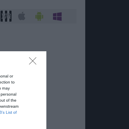
sonal or
ection to
ou may
 personal
out of the
 downstream
B’s List of