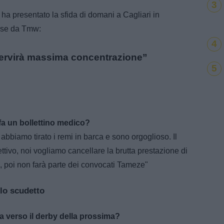
3
 ha presentato la sfida di domani a Cagliari in
ese da Tmw:
4
 servirà massima concentrazione”
5
a un bollettino medico?
abbiamo tirato i remi in barca e sono orgoglioso. Il
ttivo, noi vogliamo cancellare la brutta prestazione di
, poi non farà parte dei convocati Tameze"
llo scudetto
 verso il derby della prossima?