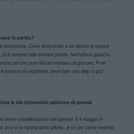
ssere la partita?
e dimostrare. Deve dimostrare a se stesso di essere
 si è sempre fatto trovare pronto. Nell'ultima gara ha
 e anche perché pure Ilkhan meritava di giocare. Prati
 bravo e dà equilibrio, deve fare uno step in più"
 Cosa le sta rimanendo addosso di questa
ono avere manifestazioni del genere. Il 4 maggio è
anni ci si riporta tanto affetto...è un po' come vederla.