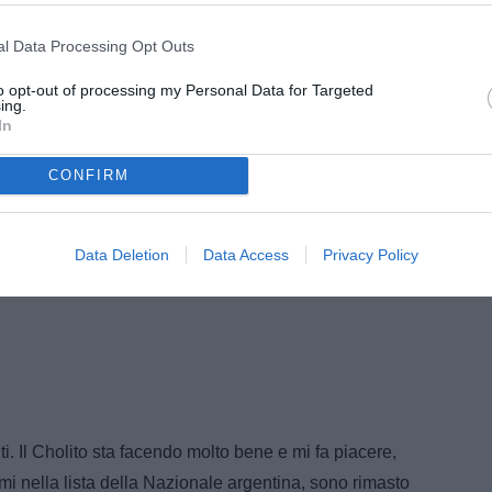
l Data Processing Opt Outs
to opt-out of processing my Personal Data for Targeted
ing.
In
CONFIRM
Data Deletion
Data Access
Privacy Policy
 Il Cholito sta facendo molto bene e mi fa piacere,
mi nella lista della Nazionale argentina, sono rimasto