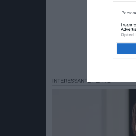
Persona
I want 
Advertis
Opted 