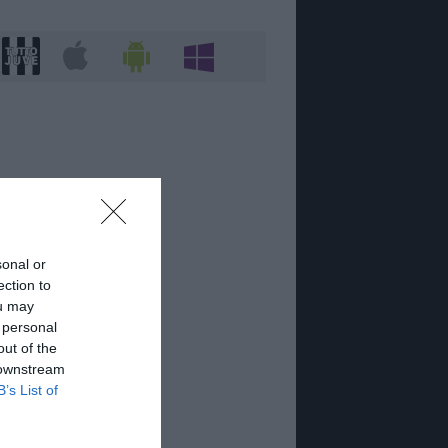
sonal or
ection to
ou may
 personal
out of the
 downstream
B’s List of