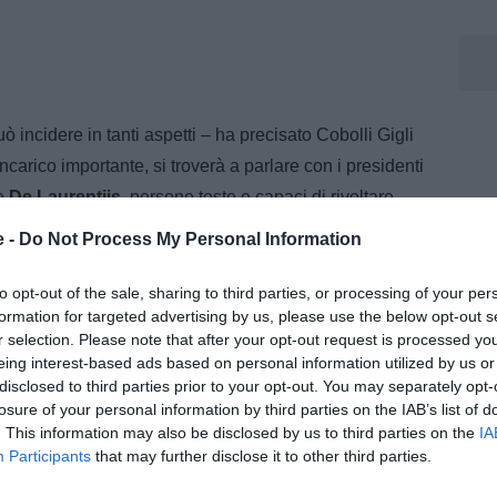
 incidere in tanti aspetti – ha precisato Cobolli Gigli
 incarico importante, si troverà a parlare con i presidenti
e
De Laurentiis
, persone toste e capaci di rivoltare
alle larghe. Credo che Chiellini sia una persona in
e -
Do Not Process My Personal Information
 potrà fare un ottimo lavoro".
to opt-out of the sale, sharing to third parties, or processing of your per
formation for targeted advertising by us, please use the below opt-out s
r selection. Please note that after your opt-out request is processed y
chia
eing interest-based ads based on personal information utilized by us or
disclosed to third parties prior to your opt-out. You may separately opt-
m e collaboratore di Tuttosport, dove segue l’attualità della
losure of your personal information by third parties on the IAB’s list of
ofondimenti e contenuti dedicati al mondo bianconero.
. This information may also be disclosed by us to third parties on the
IA
Participants
that may further disclose it to other third parties.