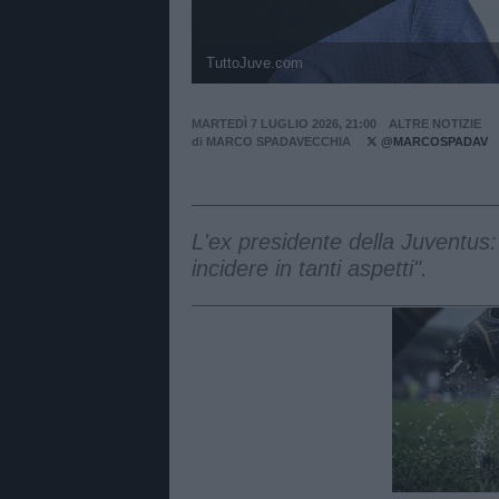
TuttoJuve.com
MARTEDÌ 7 LUGLIO 2026, 21:00
ALTRE NOTIZIE
di
MARCO SPADAVECCHIA
@MARCOSPADAV
L'ex presidente della Juventus
incidere in tanti aspetti".
Unmut