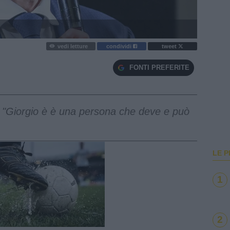
vedi letture
condividi
tweet
FONTI PREFERITE
: "Giorgio è è una persona che deve e può
LE P
1
e
2
Loaded
:
100.00%