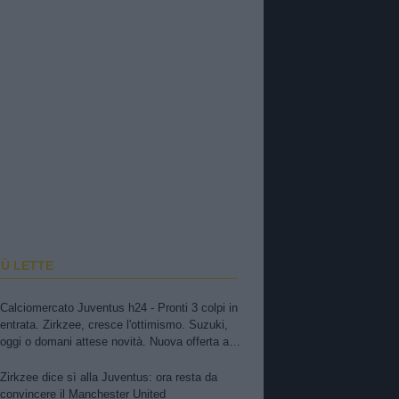
IÙ LETTE
Calciomercato Juventus h24 - Pronti 3 colpi in
entrata. Zirkzee, cresce l'ottimismo. Suzuki,
oggi o domani attese novità. Nuova offerta a
Kessiè? Cambiaso, futuro incerto. Nico-Inter,
pista fredda. Balerdi resta nei radar. David in
Zirkzee dice sì alla Juventus: ora resta da
bilico
convincere il Manchester United