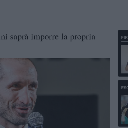
ini saprà imporre la propria
FI
ES