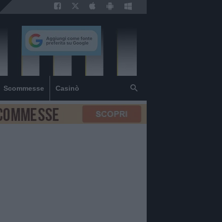
Scommesse
Casinò