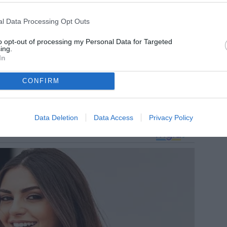
l Data Processing Opt Outs
to opt-out of processing my Personal Data for Targeted
ing.
In
CONFIRM
Data Deletion
Data Access
Privacy Policy