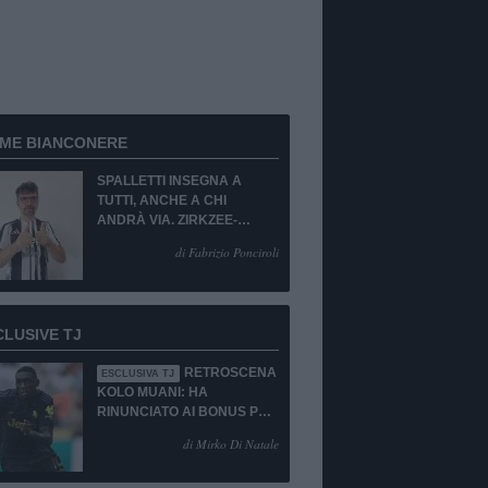
RME BIANCONERE
SPALLETTI INSEGNA A
TUTTI, ANCHE A CHI
ANDRÀ VIA. ZIRKZEE-
SUKUKI? SÌ, MA...
di Fabrizio Ponciroli
CLUSIVE TJ
RETROSCENA
ESCLUSIVA TJ
KOLO MUANI: HA
RINUNCIATO AI BONUS PUR
DI TORNARE ALLA
di Mirko Di Natale
JUVENTUS