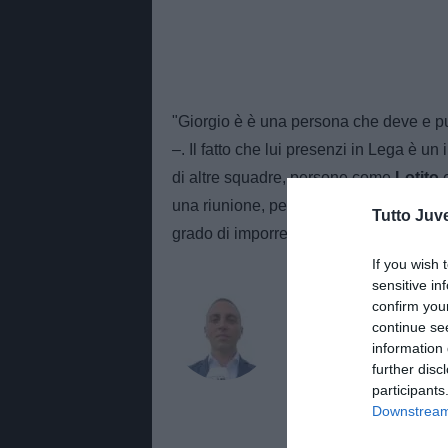
"Giorgio è è una persona che deve e può
–. Il fatto che lui presenzi in Lega è un
di altre squadre, persone come
Lotito
una riunione, per cui dovrà avere le sp
Tutto Juv
grado di imporre la propria personalità,
If you wish 
sensitive in
AUTORE
confirm you
Marco Spadavec
continue se
information 
Giornalista di TuttoJuve.co
further disc
Juventus con notizie, appr
participants
Downstream 
MARCOSPADAV