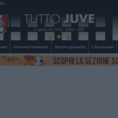
ILE
6 agosto ore 14:01
online: 3388
cato
Juventus femminile
Settore giovanile
L'Avversario