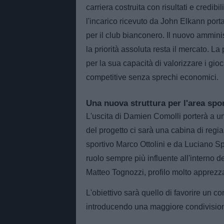
carriera costruita con risultati e credib
l'incarico ricevuto da John Elkann port
per il club bianconero. Il nuovo amminis
la priorità assoluta resta il mercato. La
per la sua capacità di valorizzare i gi
competitive senza sprechi economici.
Una nuova struttura per l'area spo
L'uscita di Damien Comolli porterà a un
del progetto ci sarà una cabina di regi
sportivo Marco Ottolini e da Luciano Sp
ruolo sempre più influente all'interno 
Matteo Tognozzi, profilo molto apprezz
L'obiettivo sarà quello di favorire un co
introducendo una maggiore condivisione