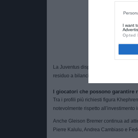
Persona
I want 
Advertis
Opted 
La Juventus dispone di diversi calciator
residuo a bilancio, condizione ideale p
I giocatori che possono garantire r
Tra i profili più richiesti figura Khephr
notevolmente rispetto all'investimento i
Anche Gleison Bremer continua ad attir
Pierre Kalulu, Andrea Cambiaso e Fede