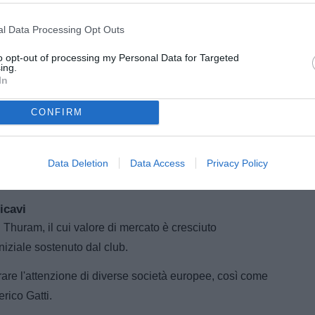
l Data Processing Opt Outs
to opt-out of processing my Personal Data for Targeted
ing.
In
CONFIRM
i il cui valore di mercato supera sensibilmente il costo
Data Deletion
Data Access
Privacy Policy
er realizzare importanti plusvalenze.
icavi
en Thuram, il cui valore di mercato è cresciuto
niziale sostenuto dal club.
are l'attenzione di diverse società europee, così come
rico Gatti.