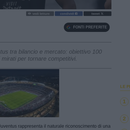
vedi letture
condividi
tweet
FONTI PREFERITE
us tra bilancio e mercato: obiettivo 100
 mirati per tornare competitivi.
LE P
1
e
Loaded
:
100.00%
2
Juventus rappresenta il naturale riconoscimento di una