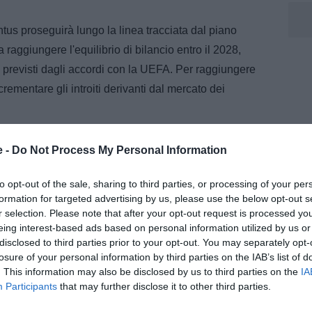
ntus proseguirà lungo la linea tracciata dal piano
a raggiungere l'equilibrio di bilancio entro il 2028,
 previsti dagli accordi con la UEFA. Per raggiungere
ementare gli introiti derivanti dal mercato dei
alenze
e -
Do Not Process My Personal Information
ietà dovrà generare ricavi da player trading superiori
ne indicano un obiettivo vicino ai 100 milioni di euro,
to opt-out of the sale, sharing to third parties, or processing of your per
formation for targeted advertising by us, please use the below opt-out s
a riduzione degli introiti legati alla Champions
r selection. Please note that after your opt-out request is processed y
eing interest-based ads based on personal information utilized by us or
disclosed to third parties prior to your opt-out. You may separately opt-
losure of your personal information by third parties on the IAB’s list of
. This information may also be disclosed by us to third parties on the
IA
Participants
that may further disclose it to other third parties.