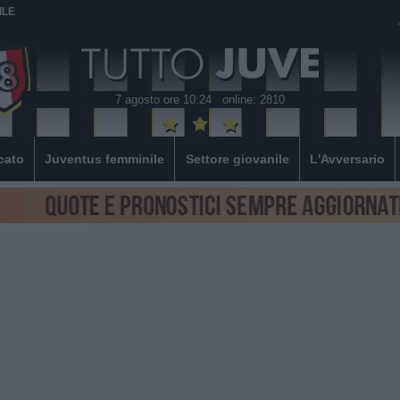
ILE
7 agosto ore 10:24
online: 2810
cato
Juventus femminile
Settore giovanile
L'Avversario