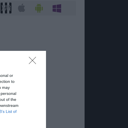
sonal or
ection to
ou may
 personal
out of the
 downstream
B’s List of