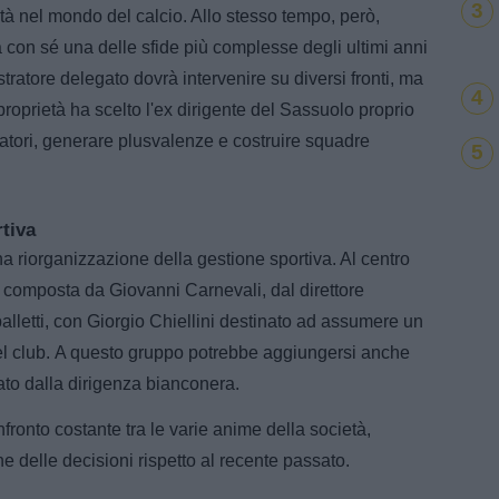
3
ilità nel mondo del calcio. Allo stesso tempo, però,
a con sé una delle sfide più complesse degli ultimi anni
tratore delegato dovrà intervenire su diversi fronti, ma
4
 proprietà ha scelto l'ex dirigente del Sassuolo proprio
ocatori, generare plusvalenze e costruire squadre
5
rtiva
a riorganizzazione della gestione sportiva. Al centro
a composta da Giovanni Carnevali, dal direttore
alletti, con Giorgio Chiellini destinato ad assumere un
del club. A questo gruppo potrebbe aggiungersi anche
ato dalla dirigenza bianconera.
nfronto costante tra le varie anime della società,
 delle decisioni rispetto al recente passato.