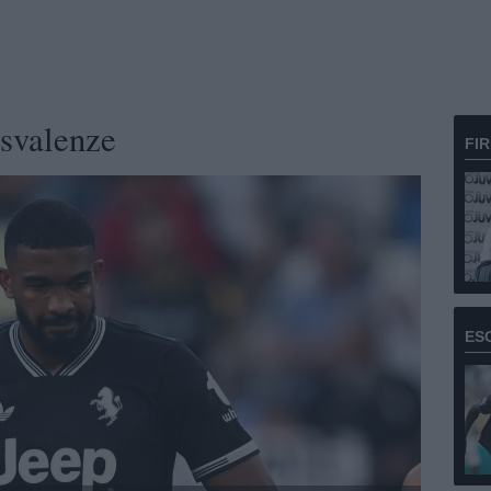
usvalenze
FI
ES