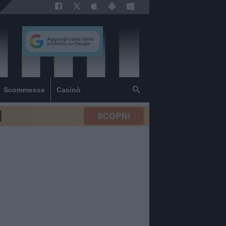
Scommesse
Casinò