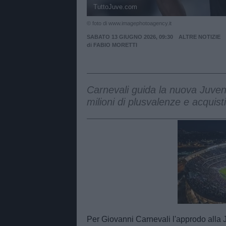
TuttoJuve.com
© foto di www.imagephotoagency.it
SABATO 13 GIUGNO 2026, 09:30
ALTRE NOTIZIE
di
FABIO MORETTI
Carnevali guida la nuova Juvent
milioni di plusvalenze e acquisti
Unmut
Per Giovanni Carnevali l'approdo alla 