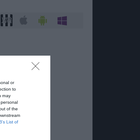
sonal or
ection to
ou may
 personal
out of the
 downstream
B’s List of