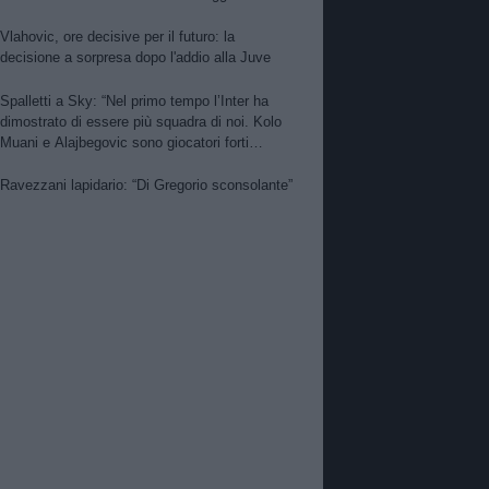
per Nico. PSG alza offerta per Suzuki.
Zhegrova non vuole partire. Sorloth sul
Vlahovic, ore decisive per il futuro: la
mercato. Vlahovic, nuova pretendente
decisione a sorpresa dopo l'addio alla Juve
Spalletti a Sky: “Nel primo tempo l’Inter ha
dimostrato di essere più squadra di noi. Kolo
Muani e Alajbegovic sono giocatori forti
però…”
Ravezzani lapidario: “Di Gregorio sconsolante”