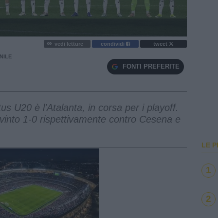
vedi letture
condividi
tweet
NILE
FONTI PREFERITE
us U20 è l'Atalanta, in corsa per i playoff.
vinto 1-0 rispettivamente contro Cesena e
LE P
1
2
e