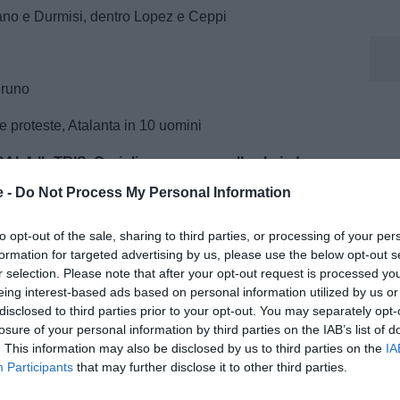
iano e Durmisi, dentro Lopez e Ceppi
Bruno
 proteste, Atalanta in 10 uomini
A IL TRIS. Corigliano avanza palla al piede
hale sulla sinistra e quest'ultimo trova il terzo gol
e -
Do Not Process My Personal Information
to opt-out of the sale, sharing to third parties, or processing of your per
ione Juve
formation for targeted advertising by us, please use the below opt-out s
r selection. Please note that after your opt-out request is processed y
sione alla Juventus. Calcio d'angolo per i nerazzurri,
eing interest-based ads based on personal information utilized by us or
disclosed to third parties prior to your opt-out. You may separately opt-
losure of your personal information by third parties on the IAB’s list of
. This information may also be disclosed by us to third parties on the
IA
Participants
that may further disclose it to other third parties.