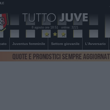
ILE
8 agosto ore 18:51
online: 3221
cato
Juventus femminile
Settore giovanile
L'Avversario