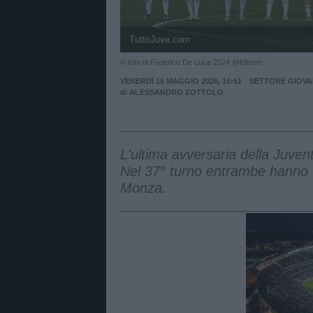
TuttoJuve.com
© foto di Federico De Luca 2024 @fdlcom
VENERDÌ 15 MAGGIO 2026, 16:51
SETTORE GIOVA
di
ALESSANDRO ZOTTOLO
L'ultima avversaria della Juvent
Nel 37° turno entrambe hanno 
Monza.
Unmut