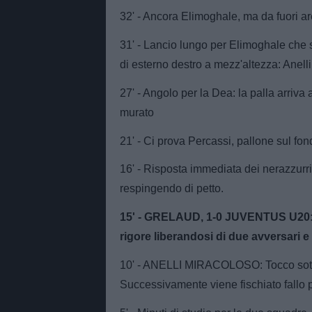
32' - Ancora Elimoghale, ma da fuori are
31' - Lancio lungo per Elimoghale che si
di esterno destro a mezz'altezza: Anelli
27' - Angolo per la Dea: la palla arriva a
murato
21' - Ci prova Percassi, pallone sul fo
16' - Risposta immediata dei nerazzurri
respingendo di petto.
15' - GRELAUD, 1-0 JUVENTUS U20: Gre
rigore liberandosi di due avversari e 
10' - ANELLI MIRACOLOSO: Tocco sotto
Successivamente viene fischiato fallo p