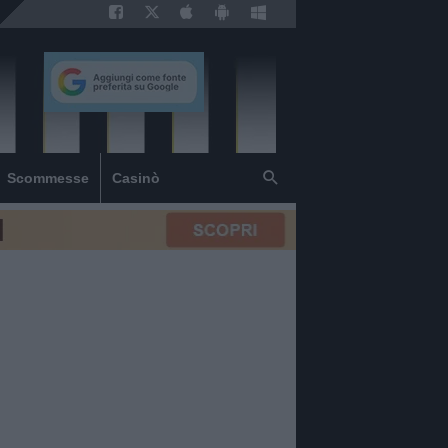
Scommesse
Casinò