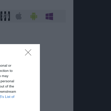
sonal or
ection to
ou may
 personal
out of the
 downstream
B’s List of