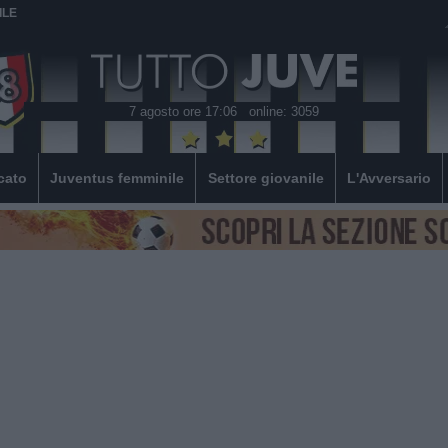
ILE
7 agosto ore 17:06
online: 3059
cato
Juventus femminile
Settore giovanile
L'Avversario