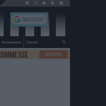
Scommesse
Casinò