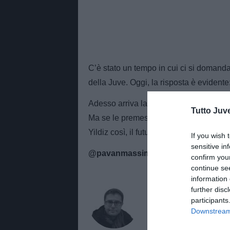
C’è stato un tempo in cui ci si domand
della Juve. Oggi, la risposta è evidente:
Adesso arriva la vera prova del nove: l
Tutto Juv
Ma se le premesse sono queste, i tifo
Yildiz così, il futuro bianconero è più 
If you wish 
sensitive in
@pavanmassimo Yt TASTIERA VE
confirm you
continue se
information 
AUTORE
further disc
Massimo Pavan
participants
Downstream 
Giornalista di TuttoJuve.c
Juventus con notizie, edito