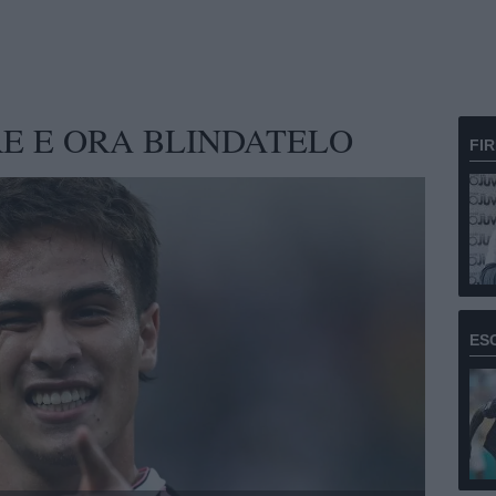
RE E ORA BLINDATELO
FI
ES