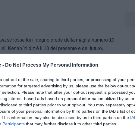
ava se fosse lui il degno erede della maglia numero 10
 sì, Kenan Yildiz è il 10 del presente e del futuro.
a sfida contro il Manchester City al Mondiale per Club.
e -
Do Not Process My Personal Information
si juventini possono sognare in grande. Con un Kenan
luminoso che mai.
to opt-out of the sale, sharing to third parties, or processing of your per
formation for targeted advertising by us, please use the below opt-out s
LENOSA
r selection. Please note that after your opt-out request is processed y
eing interest-based ads based on personal information utilized by us or
disclosed to third parties prior to your opt-out. You may separately opt-
losure of your personal information by third parties on the IAB’s list of
. This information may also be disclosed by us to third parties on the
IA
Participants
that may further disclose it to other third parties.
om dal 2009, dove segue quotidianamente l’attualità della
riali e approfondimenti dedicati al mondo bianconero. Opinionista