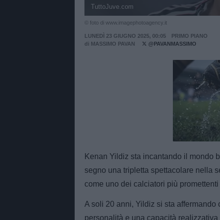
TuttoJuve.com
© foto di www.imagephotoagency.it
LUNEDÌ 23 GIUGNO 2025, 00:05
PRIMO PIANO
di
MASSIMO PAVAN
@PAVANMASSIMO
Unmut
Kenan Yildiz sta incantando il mondo b
segno una tripletta spettacolare nella
come uno dei calciatori più promettent
A soli 20 anni, Yildiz si sta affermand
personalità e una capacità realizzativ