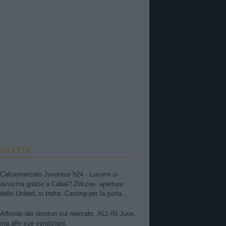
IÙ LETTE
Calciomercato Juventus h24 - Lucumi si
avvicina grazie a Cabal? Zirkzee, apertura
dello United, si tratta. Casting per la porta, ma
sfuma Suzuki
Affondo dei direttori sul mercato. ALL-IN Juve,
ma alle sue condizioni.