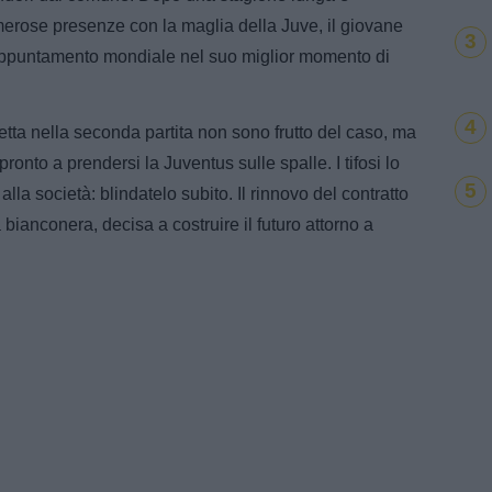
merose presenze con la maglia della Juve, il giovane
3
’appuntamento mondiale nel suo miglior momento di
4
pletta nella seconda partita non sono frutto del caso, ma
ronto a prendersi la Juventus sulle spalle. I tifosi lo
5
a società: blindatelo subito. Il rinnovo del contratto
 bianconera, decisa a costruire il futuro attorno a