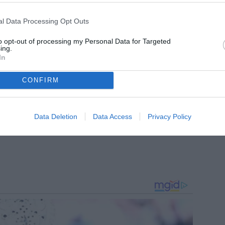
Sportitalia, collabora inoltre con diverse realtà legate
l Data Processing Opt Outs
to opt-out of processing my Personal Data for Targeted
ing.
In
CONFIRM
Data Deletion
Data Access
Privacy Policy