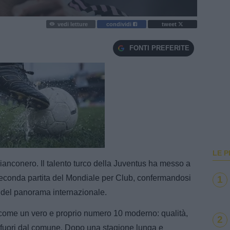
vedi letture
condividi
tweet
FONTI PREFERITE
e
Loaded
:
100.00%
LE P
ianconero. Il talento turco della Juventus ha messo a
 seconda partita del Mondiale per Club, confermandosi
1
i del panorama internazionale.
o come un vero e proprio numero 10 moderno: qualità,
2
a fuori dal comune. Dopo una stagione lunga e