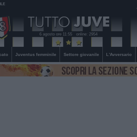
ILE
6 agosto ore 11:55
online: 2954
cato
Juventus femminile
Settore giovanile
L'Avversario