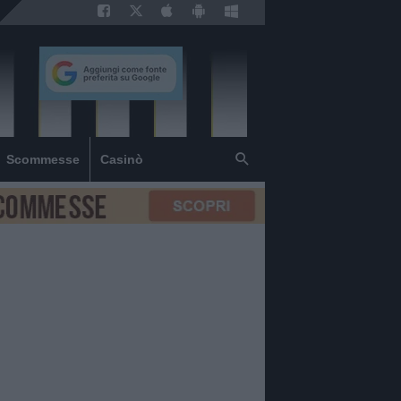
Scommesse
Casinò