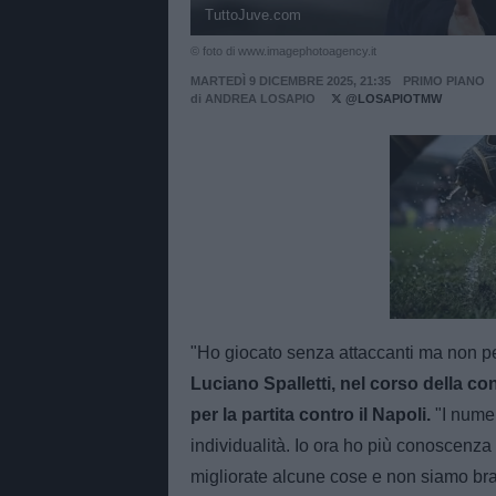
TuttoJuve.com
© foto di www.imagephotoagency.it
MARTEDÌ 9 DICEMBRE 2025, 21:35
PRIMO PIANO
di
ANDREA LOSAPIO
@LOSAPIOTMW
Unmut
"Ho giocato senza attaccanti ma non per
Luciano Spalletti, nel corso della co
per la partita contro il Napoli.
"I numer
individualità. Io ora ho più conoscenz
migliorate alcune cose e non siamo brav