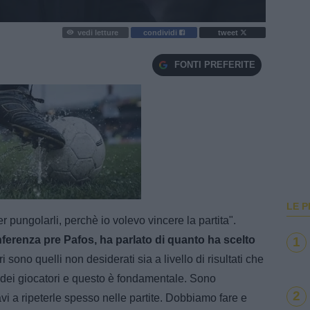
vedi letture
condividi
tweet
FONTI PREFERITE
e
Loaded
:
100.00%
LE P
 pungolarli, perchè io volevo vincere la partita".
nferenza pre Pafos, ha parlato di quanto ha scelto
1
i sono quelli non desiderati sia a livello di risultati che
a dei giocatori e questo è fondamentale. Sono
2
i a ripeterle spesso nelle partite. Dobbiamo fare e