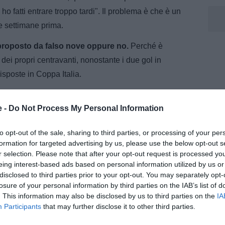
ho fatti entrare troppo tardi". Il problema è che è un
tre settimane prima.
riproposto da falso nove oppure no.
Perché è
 dei propri centravanti, nonostante i due gol in
isposte in Coppa Italia.
e -
Do Not Process My Personal Information
to opt-out of the sale, sharing to third parties, or processing of your per
 TuttoJuve.com e TuttoMercatoWeb.com, dove segue l’attualità
formation for targeted advertising by us, please use the below opt-out s
azionale tra notizie, approfondimenti e aggiornamenti dedicati
r selection. Please note that after your opt-out request is processed y
o.
eing interest-based ads based on personal information utilized by us or
disclosed to third parties prior to your opt-out. You may separately opt-
losure of your personal information by third parties on the IAB’s list of
. This information may also be disclosed by us to third parties on the
IA
Participants
that may further disclose it to other third parties.