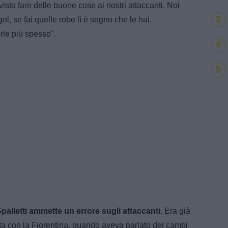
isto fare delle buone cose ai nostri attaccanti. Noi
3
l, se fai quelle robe lì è segno che le hai.
rle più spesso".
4
5
palletti ammette un errore sugli attaccanti.
Era già
ita con la Fiorentina, quando aveva parlato dei cambi