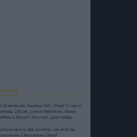
IÙ LETTE
Calciomercato Juventus h24 - Pronti 3 colpi in
entrata. Zirkzee, cresce l'ottimismo. Nuova
offerta a Kessiè? Nico-Inter, pista fredda.
Balerdi resta nei radar. Suzuki in pole, Vicario
il piano B. David in bilico
Zirkzee dice sì alla Juventus: ora resta da
convincere il Manchester United