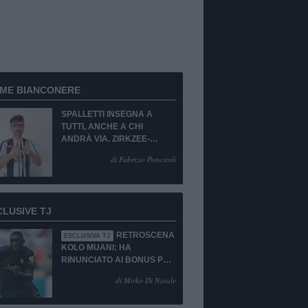
RME BIANCONERE
SPALLETTI INSEGNA A
TUTTI, ANCHE A CHI
ANDRÀ VIA. ZIRKZEE-
SUKUKI? SÌ, MA...
di Fabrizio Ponciroli
CLUSIVE TJ
RETROSCENA
ESCLUSIVA TJ
KOLO MUANI: HA
RINUNCIATO AI BONUS PUR
DI TORNARE ALLA
di Mirko Di Natale
JUVENTUS