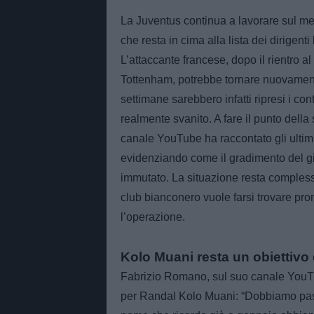
La Juventus continua a lavorare sul me
che resta in cima alla lista dei dirigen
L’attaccante francese, dopo il rientro a
Tottenham, potrebbe tornare nuovament
settimane sarebbero infatti ripresi i con
realmente svanito. A fare il punto dell
canale YouTube ha raccontato gli ultimi 
evidenziando come il gradimento del gi
immutato. La situazione resta complessa
club bianconero vuole farsi trovare pron
l’operazione.
Kolo Muani resta un obiettivo
Fabrizio Romano, sul suo canale YouTub
per Randal Kolo Muani: “Dobbiamo pass