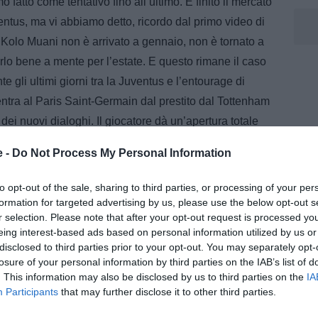
atto come tentativo fino all’ultimo. È finito il mercato
ntus, ma vi abbiamo detto, ricordo dal primo video di
Kolo Muani non è arrivato a gennaio, non è tornato a
lo bene a mente per l’estate. E questo rimane il caso
te gli ultimi giorni tra la Juventus e l’entourage di
tra al Paris Saint-Germain dal prestito dal Tottenham
i dei nuovi dialoghi. Il giocatore dà un’apertura totale
gennaio ci è voluto un pochino di tempo a riaprire le
e -
Do Not Process My Personal Information
ione. In estate il giocatore si era sentito quasi ferito,
ra stato benissimo alla Juventus, felicissimo alla
to opt-out of the sale, sharing to third parties, or processing of your per
Juve però ha fatto passare 3 mesi di trattativa la scorsa
formation for targeted advertising by us, please use the below opt-out s
r selection. Please note that after your opt-out request is processed y
no di mercato la Juve prende Openda e Kolo Muani si
eing interest-based ads based on personal information utilized by us or
stito altrove, poi sarà il Tottenham. Ma a gennaio,
disclosed to third parties prior to your opt-out. You may separately opt-
è tornata a bussare, Kolo Muani insomma si sentiva un
losure of your personal information by third parties on the IAB’s list of
. This information may also be disclosed by us to third parties on the
IA
ata lenta. È arrivata alla fine negli ultimi giorni di
Participants
that may further disclose it to other third parties.
 chiamate degli ex compagni della Juventus,