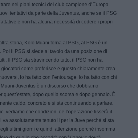
ntrare nei piani tecnici del club campione d’Europa.
ovi tentativi da parte della Juventus, anche se il PSG
rattative e non ha alcuna necessità di cedere i propri
’altra storia, Kolo Muani torna al PSG, al PSG è un
 Poi il PSG si siede al tavolo da una posizione di
utti. Il PSG sta stravincendo tutto, il PSG non ha
 i giocatori come preferisce e questo chiaramente crea
oversi, lo ha fatto con l’entourage, lo ha fatto con chi
o Muani-Juventus è un discorso che dobbiamo
r quest’estate, dopo quella scorsa e dopo gennaio. È
ente caldo, concreto e si sta continuando a parlare.
, vediamo che condizioni dell’operazione fisserà il
va assolutamente tenuto lì per la Juve perché si sta
egli ultimi giorni e quindi attenzione perché insomma
indere da quello che accadrà con Vlahovic dovrà