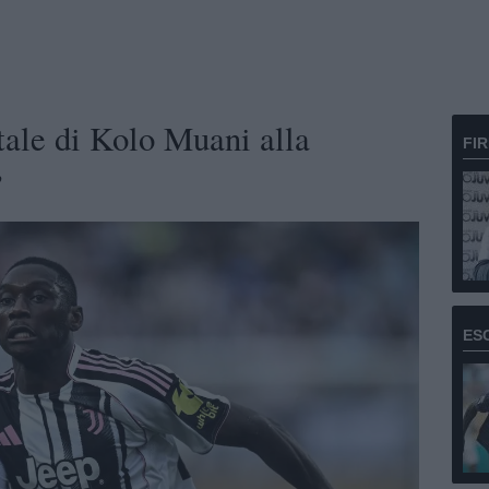
ale di Kolo Muani alla
FI
”
ES