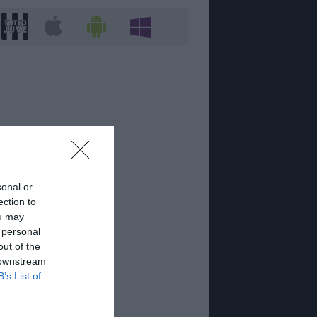
sonal or
ection to
ou may
 personal
out of the
 downstream
B’s List of