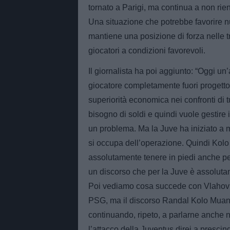
tornato a Parigi, ma continua a non rie
Una situazione che potrebbe favorire nu
mantiene una posizione di forza nelle t
giocatori a condizioni favorevoli.
Il giornalista ha poi aggiunto: “Oggi un
giocatore completamente fuori progetto.
superiorità economica nei confronti di t
bisogno di soldi e quindi vuole gestire
un problema. Ma la Juve ha iniziato a mu
si occupa dell’operazione. Quindi Kol
assolutamente tenere in piedi anche pe
un discorso che per la Juve è assolutam
Poi vediamo cosa succede con Vlahovic
PSG, ma il discorso Randal Kolo Muani 
continuando, ripeto, a parlarne anche n
l’attacco della Juventus direi a presc