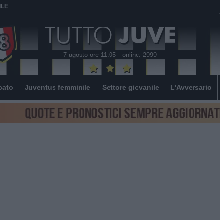
ILE
7 agosto ore 11:05
online: 2999
cato
Juventus femminile
Settore giovanile
L'Avversario