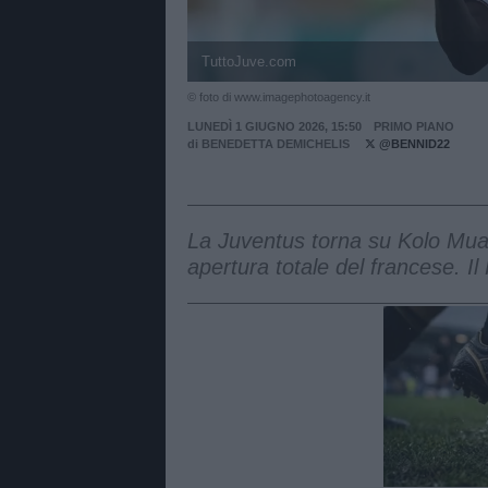
TuttoJuve.com
© foto di www.imagephotoagency.it
LUNEDÌ 1 GIUGNO 2026, 15:50
PRIMO PIANO
di
BENEDETTA DEMICHELIS
@BENNID22
La Juventus torna su Kolo Muan
apertura totale del francese. Il
Unmut