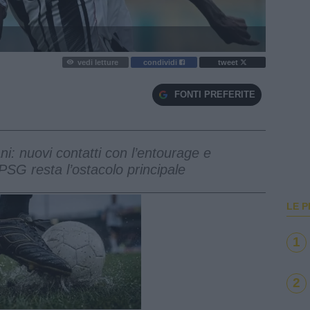
vedi letture
condividi
tweet
FONTI PREFERITE
i: nuovi contatti con l’entourage e
 PSG resta l’ostacolo principale
LE P
1
2
e
Loaded
:
100.00%