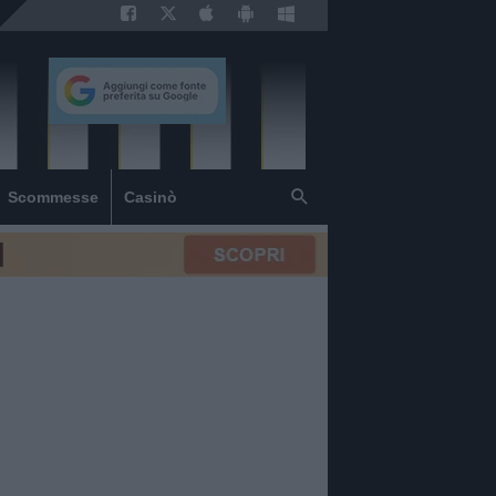
Scommesse
Casinò