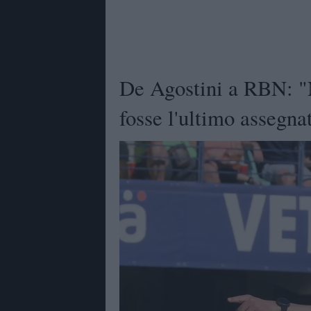
De Agostini a RBN: "N
fosse l'ultimo assegna