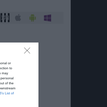
sonal or
ection to
ou may
 personal
out of the
 downstream
B’s List of