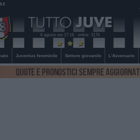
ILE
6 agosto ore 17:16
online: 3176
cato
Juventus femminile
Settore giovanile
L'Avversario