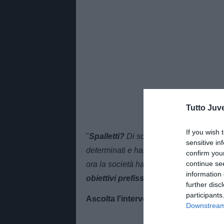
Tutto Juv
If you wish 
"
Spalletti?
Di solito quando si cambia è
sensitive in
determinati e hanno condannato Tudor.
confirm you
continue se
ora la società ha puntato su un tecnico
information 
obiettivi prefissati
ad inizio stagione
".
further disc
participants
Ascolta l'intervento nel podcast
Downstream 