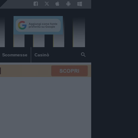
Scommesse
Casinò