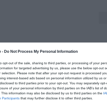
e -
Do Not Process My Personal Information
to opt-out of the sale, sharing to third parties, or processing of your per
 per dare una scossa all'ambiente, ma i risultati sono
formation for targeted advertising by us, please use the below opt-out s
 Luciano ha fatto sempre giocare bene le squadre e
r selection. Please note that after your opt-out request is processed y
eing interest-based ads based on personal information utilized by us or
 di esperienza.
Speriamo riesca a raggiungere gli
disclosed to third parties prior to your opt-out. You may separately opt-
losure of your personal information by third parties on the IAB’s list of
. This information may also be disclosed by us to third parties on the
IA
Participants
that may further disclose it to other third parties.