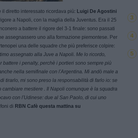
100.00%
l diretto interessato ricordava più:
Luigi De Agostini
3
igore a Napoli, con la maglia della Juventus. Era il 25
nconero a battere il rigore del 3-1 finale: sono passati
4
 ne assegnassero uno alla formazione piemontese. Per
partenopei una delle squadre che più preferisce colpire:
5
ltimo assegnato alla Juve a Napoli. Me lo ricordo,
battere i penalty, perchè i portieri sono sempre più
 anche nella semifinale con l'Argentina. Mi andò male a
 tirarlo, mi sono preso la responsabilità di farlo io: se
io cambiare mestiere . Il Napoli comunque è la squadra
ocavo con l'Udinese: due al San Paolo, di cui uno
foni di
RBN Cafè questa mattina su