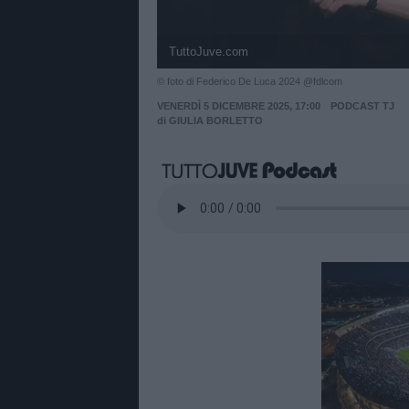
TuttoJuve.com
© foto di Federico De Luca 2024 @fdlcom
VENERDÌ 5 DICEMBRE 2025, 17:00
PODCAST TJ
di
GIULIA BORLETTO
Unmut