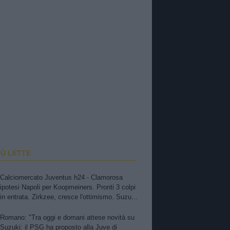
IÙ LETTE
Calciomercato Juventus h24 - Clamorosa
ipotesi Napoli per Koopmeiners. Pronti 3 colpi
in entrata. Zirkzee, cresce l'ottimismo. Suzuki,
oggi o domani attese novità. Nuova offerta a
Kessiè? Cambiaso, futuro incerto. Nico-Inter,
Romano: "Tra oggi e domani attese novità su
pista fredda
Suzuki: il PSG ha proposto alla Juve di