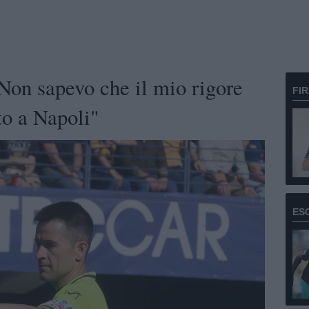
on sapevo che il mio rigore
FI
to a Napoli"
ES