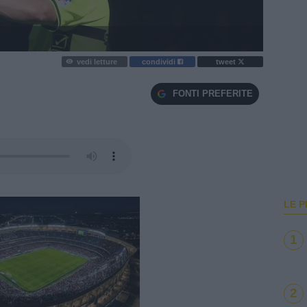
vedi letture
condividi
tweet
FONTI PREFERITE
LE P
1
2
e
Loaded
: