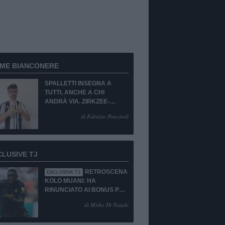
RME BIANCONERE
SPALLETTI INSEGNA A
TUTTI, ANCHE A CHI
ANDRÀ VIA. ZIRKZEE-
SUKUKI? SÌ, MA...
di Fabrizio Ponciroli
CLUSIVE TJ
RETROSCENA
ESCLUSIVA TJ
KOLO MUANI: HA
RINUNCIATO AI BONUS PUR
DI TORNARE ALLA
di Mirko Di Natale
JUVENTUS