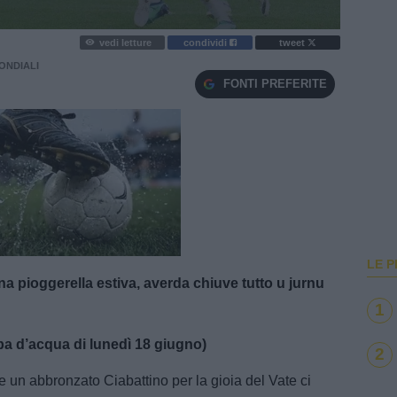
vedi letture
condividi
tweet
MONDIALI
FONTI PREFERITE
e
Loaded
:
100.00%
LE P
a pioggerella estiva, averda chiuve tutto u jurnu
1
ba d’acqua di lunedì 18 giugno)
2
 un abbronzato Ciabattino per la gioia del Vate ci