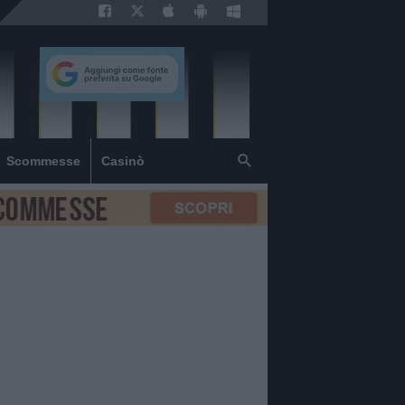
Scommesse
Casinò