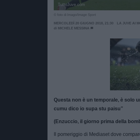
TuttoJuve.com
© foto di Imago/Image Sport
MERCOLEDÌ 20 GIUGNO 2018, 21:30
LA JUVE AI 
di
MICHELE MESSINA
Unmut
Questa non è un temporale, è solo un
cumu dico io supa stu paisu”
(Enzuccio, il giorno prima della bom
Il pomeriggio di Mediaset dove compare