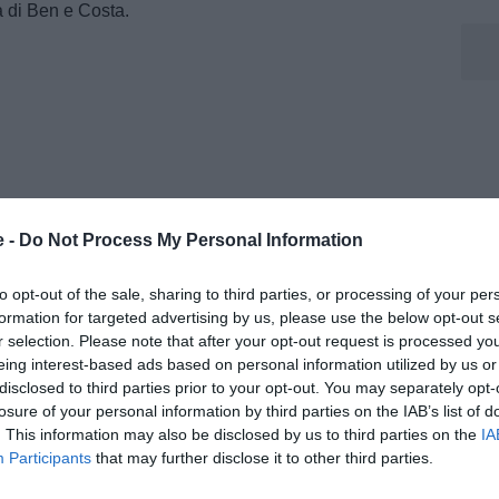
 di Ben e Costa.
e -
Do Not Process My Personal Information
to opt-out of the sale, sharing to third parties, or processing of your per
formation for targeted advertising by us, please use the below opt-out s
r selection. Please note that after your opt-out request is processed y
eing interest-based ads based on personal information utilized by us or
disclosed to third parties prior to your opt-out. You may separately opt-
osenza, sono felice per la promozione in serie B. La
losure of your personal information by third parties on the IAB’s list of
o era pronunciata da una persona poco tifosa dei
. This information may also be disclosed by us to third parties on the
IA
Participants
that may further disclose it to other third parties.
dere certamente nessuno.