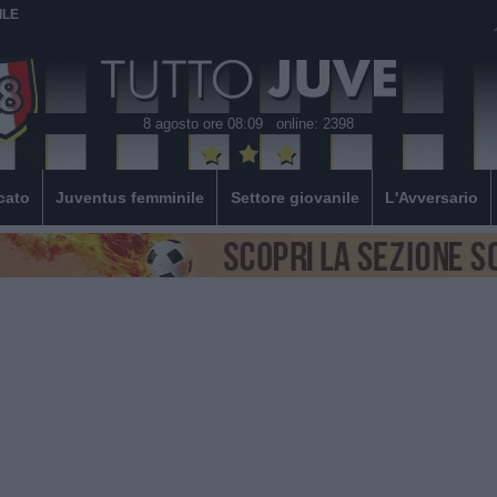
ILE
8 agosto ore 08:09
online: 2398
cato
Juventus femminile
Settore giovanile
L'Avversario