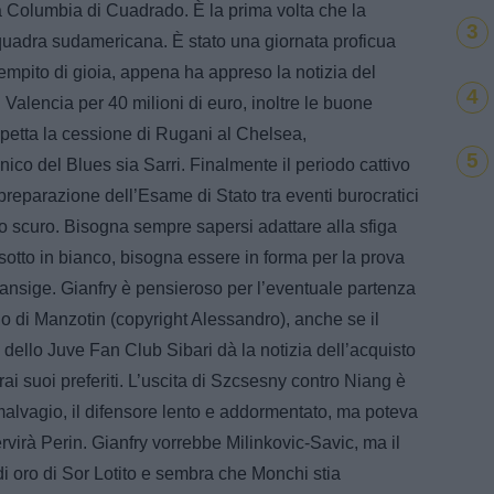
la Columbia di Cuadrado. È la prima volta che la
3
uadra sudamericana. È stato una giornata proficua
iempito di gioia, appena ha appreso la notizia del
4
Valencia per 40 milioni di euro, inoltre le buone
ospetta la cessione di Rugani al Chelsea,
5
cnico del Blues sia Sarri. Finalmente il periodo cattivo
preparazione dell’Esame di Stato tra eventi burocratici
olo scuro. Bisogna sempre sapersi adattare alla sfiga
risotto in bianco, bisogna essere in forma per la prova
transige. Gianfry è pensieroso per l’eventuale partenza
io di Manzotin (copyright Alessandro), anche se il
llo Juve Fan Club Sibari dà la notizia dell’acquisto
rai suoi preferiti. L’uscita di Szcsesny contro Niang è
a malvagio, il difensore lento e addormentato, ma poteva
virà Perin. Gianfry vorrebbe Milinkovic-Savic, ma il
di oro di Sor Lotito e sembra che Monchi stia