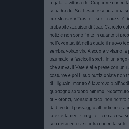
regala la vittoria del Giappone contro 
squadra del Sol Levante supera una sq
per Monsieur Travin, il suo cuore si è r
probabile acquisto di Joao Cancelo dal 
notizie non sono finite in quanto si pr
nell’eventualità nella quale il nuovo te
sembra volato via. A scuola viviamo la 
traumatici e fascicoli spariti in un ang
che arriva. Il Vate è alle prese con un 
costume e poi il suo nutrizionista non 
di Higuain, mentre è favorevole all’add
guadagno sarebbe minimo. Ndostaturo de
di Florenzi, Monsieur tace, non rientra t
da brividi, il passaggio all’indietro er
fare certamente meglio. Ecco a cosa ser
suo desiderio si scontra contro la sete 