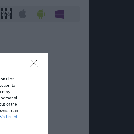
sonal or
ection to
ou may
 personal
out of the
 downstream
B’s List of