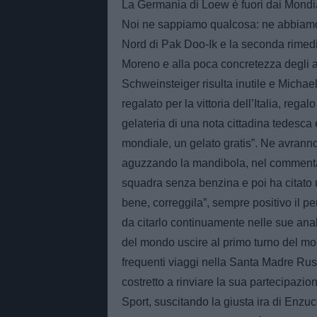
La Germania di Loew è fuori dai Mondia
Noi ne sappiamo qualcosa: ne abbiamo
Nord di Pak Doo-Ik e la seconda rimedia
Moreno e alla poca concretezza degli avan
Schweinsteiger risulta inutile e Michael 
regalato per la vittoria dell’Italia, reg
gelateria di una nota cittadina tedesca e
mondiale, un gelato gratis”. Ne avranno 
aguzzando la mandibola, nel commentare
squadra senza benzina e poi ha citato u
bene, correggila”, sempre positivo il p
da citarlo continuamente nelle sue anali
del mondo uscire al primo turno del mo
frequenti viaggi nella Santa Madre Russia
costretto a rinviare la sua partecipazio
Sport, suscitando la giusta ira di Enzu