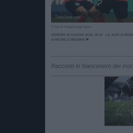
TuttoJuve.com
© foto di Imago/Image Sport
VENERDÌ 29 GIUGNO 2018, 19:10
LA JUVE AI MON
di
MICHELE MESSINA
Racconti in bianconero dei mond
Unmut