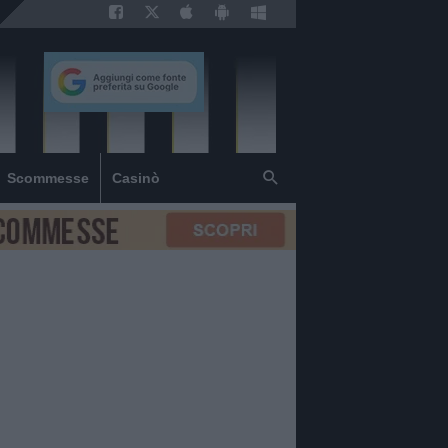
Scommesse
Casinò