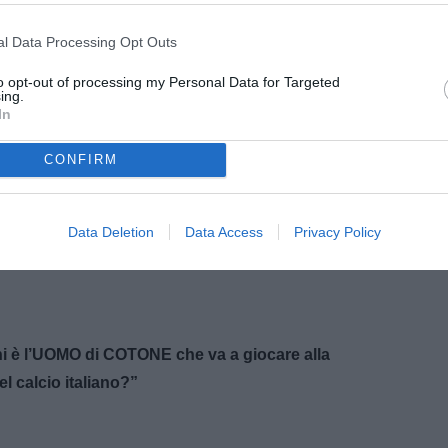
l Data Processing Opt Outs
to opt-out of processing my Personal Data for Targeted
ing.
In
CONFIRM
Data Deletion
Data Access
Privacy Policy
 è l’UOMO di COTONE che va a giocare alla
calcio italiano?”