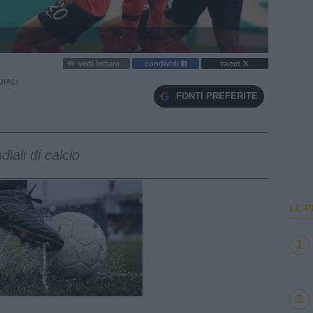
vedi letture
condividi
tweet
DIALI
FONTI PREFERITE
iali di calcio
LE P
1
e
Loaded
:
2
100.00%