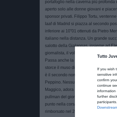
portafoglio nella caverna più profonda
aperto solo alle donne giovani e piacent
sponsor privati. Filippo Tortu, ventenne
Iaaf di Madrid si piazza al secondo post
inferiore ai 10”01 ottenuti da Pietro M
italiano nella distanza. Un grande succ
salotto della Gialappas, insieme ad Elen
giornalista, il volto del Mondiali di Rus
Tutto Juv
Passa anche la Colombia di Juan Cuadr
storce il muso di fronte alla dichiarazi
If you wish 
sensitive in
è il secondo nome degli assolutamente c
confirm you
Peppino. Nessuna squadra africana agli 
continue se
Maggico, adora le giapponesine in divis
information 
further disc
pullman del giorno prima, per il troppo 
participants
punto nella corsa allo Zio D(T)’Oro del
Downstream 
rimborsato nel 2067. Invece è certa la