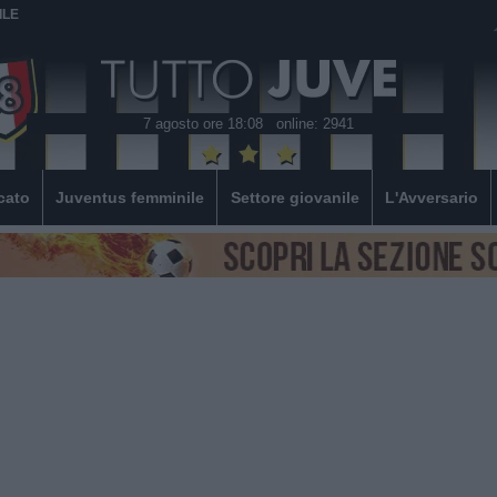
ILE
7 agosto ore 18:08
online: 2941
cato
Juventus femminile
Settore giovanile
L'Avversario