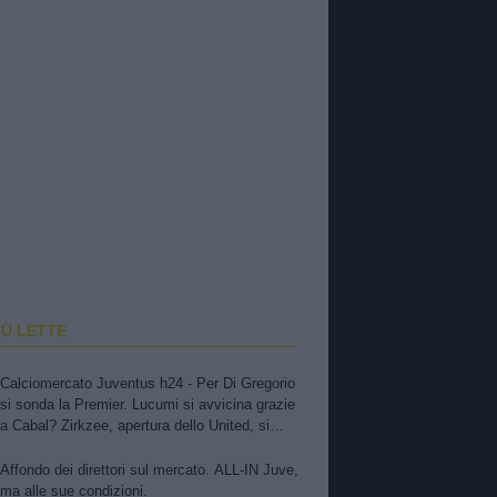
IÙ LETTE
Calciomercato Juventus h24 - Per Di Gregorio
si sonda la Premier. Lucumi si avvicina grazie
a Cabal? Zirkzee, apertura dello United, si
tratta. Casting per la porta, ma sfuma Suzuki
Affondo dei direttori sul mercato. ALL-IN Juve,
ma alle sue condizioni.