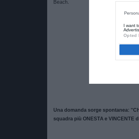
Beach.
Persona
I want 
Advertis
Opted 
Una domanda sorge spontanea: “Chi
squadra più ONESTA e VINCENTE del 