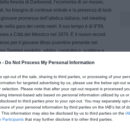
 della foresta di Darkwood, l’economia di un museo,
i, ha bisogno di continue entrate e la presenza di tanti
 giovane promessa dell’atletica italiana, nel meeting
o nella gara dei cento metri. Il suo tempo è di 9”99,
ennea a Città del Messico nel 1979. È il nuovo record
esso per il giovane tifoso juventino presente nel
a Tambini modella, arbitro, conduttrice, scrittrice e
sia a Balalaika. Come vorrei essere arbitrato da lei.
e -
Do Not Process My Personal Information
ado che ha deluso il Ciabattino e Monsieur Travin
one di Claudio Marchisio, di voler restare in bianconero,
to opt-out of the sale, sharing to third parties, or processing of your per
formation for targeted advertising by us, please use the below opt-out s
edibili della sua lista, già da tempo sul tavolo di Don
r selection. Please note that after your opt-out request is processed y
ottavi, ma vi arriva il Giappone per la gioia di Mister
eing interest-based ads based on personal information utilized by us or
a. È atteso l’arrivo di Giginho, dopo che ha perso il
disclosed to third parties prior to your opt-out. You may separately opt-
losure of your personal information by third parties on the IAB’s list of
traffico intorno a San Siro. Il Vate ha perso qualche
. This information may also be disclosed by us to third parties on the
IA
l’anno e il Macedone comunica che il biglietto gli sarà
Participants
that may further disclose it to other third parties.
 partenza di Gregorio da Bologna direzione Villapiana