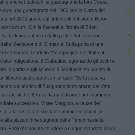
li e anche i tedeschi si guadagnano la loro Corea.
 due, una guadagnata nel 1966 con la Corea del
3
ta nel 2002 grazie agli interventi del signor Byron
ti azzurri. Chi fa l’aspetti e l’ironia di Brian
4
Ballack vedrà il resto dalle partite dal televisore
alo della Mediaworld di Girmania. Sulla porta di una
5
ra comparso il cartello “Ad ogni goal dell’Italia al
fatto indigestione. Il Ciabattino, sgranando gli occhi e
 la partita sugli schermi di Mediaset, ha parlato di
n filosofo australiano con la frase: “Se la cosa va
ensiero del teorico di Fusignano tanto amato dal Vate,
si calcistiche. È la solita maledizione per i campioni
ndiale successivo. Mister Maggico, a causa dei
, a far visita alle sue tante ammiratrici locali, è
ne alla pizza di fine stagione della Panchina della
ccio. Forse ha dovuto chiudere a cinque mandate il suo