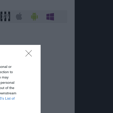
sonal or
ection to
ou may
 personal
out of the
 downstream
B’s List of