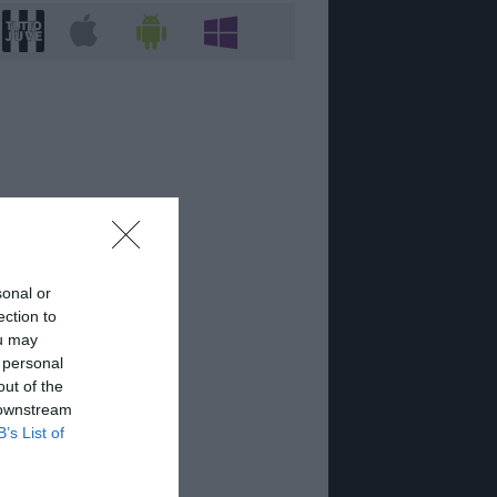
sonal or
ection to
ou may
 personal
out of the
 downstream
B’s List of