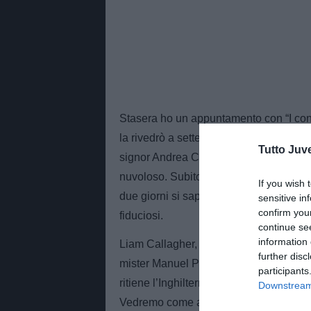
Stasera ho un appuntamento con “I conf
la rivedrò a settembre. Uniche novità s
Tutto Juv
signor Andrea Causarano. Oggi a Modena
nuvoloso. Subito dopo si è scatenato un 
If you wish 
due giorni si saprà se Berardi volerà o
sensitive in
confirm you
fiduciosi.
continue se
information 
Liam Callagher, l’ex cantante degli Oas
further disc
mister Manuel Pellegrini, dopo lo scude
participants
ritiene l’Inghilterra poco competitiva 
Downstream 
Vedremo come andrà a finire contro l’