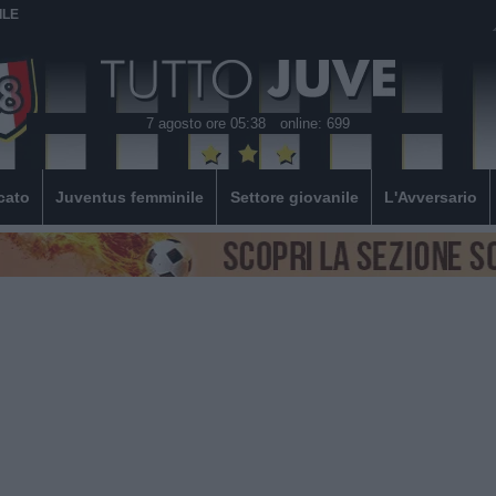
ILE
7 agosto ore 05:38
online: 699
cato
Juventus femminile
Settore giovanile
L'Avversario