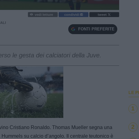
vedi letture
condividi
tweet
IALI
FONTI PREFERITE
rso le gesta dei calciatori della Juve.
LE P
1
e
Loaded
:
100.00%
2
divino Cristiano Ronaldo. Thomas Mueller segna una
da Hummels su calcio d’angolo. Il centrale teutonico è