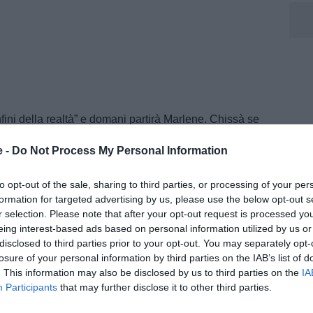
ini della realtà” e domani partirà Marlene. Chissà se
ul mercato bianconero è il nuovo medico sociale, il
e -
Do Not Process My Personal Information
 il cielo è passato in dieci minuti dal sereno al
temporale forza otto. Poi è ritornato il sereno. Tra
to opt-out of the sale, sharing to third parties, or processing of your per
 meno verso la corte del Capitano. Aspettiamo
formation for targeted advertising by us, please use the below opt-out s
r selection. Please note that after your opt-out request is processed y
eing interest-based ads based on personal information utilized by us or
disclosed to third parties prior to your opt-out. You may separately opt-
is, la cui ispirazione sarebbe di essere adottato da
losure of your personal information by third parties on the IAB’s list of
tto conquistato dagli azzurri del Manchester City,
. This information may also be disclosed by us to third parties on the
IA
per la conquista di un buon piazzamento nei mondiali.
Participants
that may further disclose it to other third parties.
Uruguay.