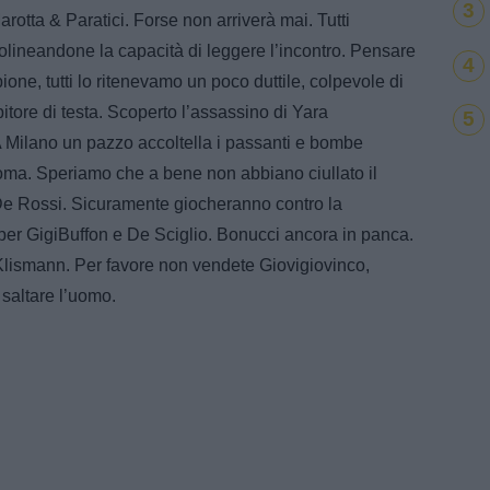
3
arotta & Paratici. Forse non arriverà mai. Tutti
olineandone la capacità di leggere l’incontro. Pensare
4
lbione, tutti lo ritenevamo un poco duttile, colpevole di
itore di testa. Scoperto l’assassino di Yara
5
Milano un pazzo accoltella i passanti e bombe
ma. Speriamo che a bene non abbiano ciullato il
e De Rossi. Sicuramente giocheranno contro la
 per GigiBuffon e De Sciglio. Bonucci ancora in panca.
lismann. Per favore non vendete Giovigiovinco,
 saltare l’uomo.