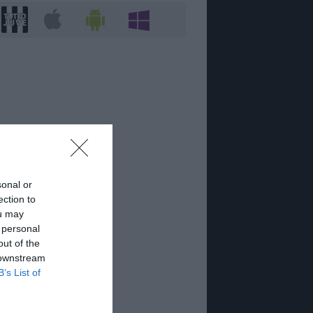
sonal or
ection to
ou may
 personal
out of the
 downstream
B’s List of