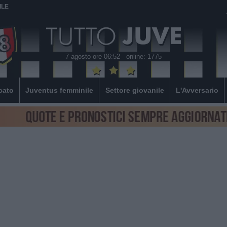
ILE
7 agosto ore 06:52
online: 1775
cato
Juventus femminile
Settore giovanile
L'Avversario