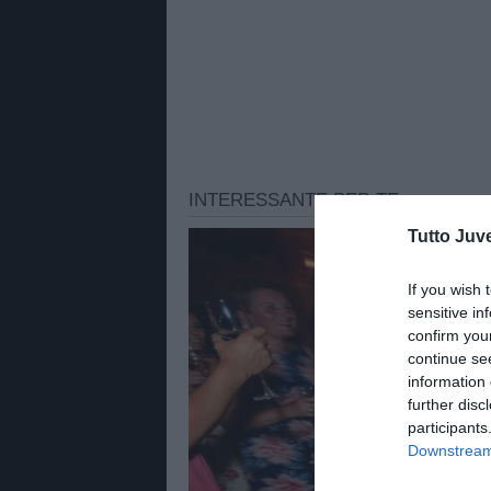
Tutto Juv
If you wish 
sensitive in
confirm you
continue se
information 
further disc
participants
Downstream 