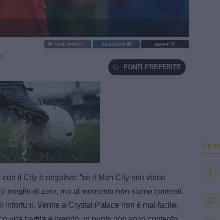
vedi letture
condividi
tweet
IO
FONTI PREFERITE
LE P
e
Loaded
:
100.00%
1
i con il City è negativo: “se il Man City non vince
 è meglio di zero, ma al momento non siamo contenti.
2
 infortuni. Venire a Crystal Palace non è mai facile,
o una partita e prendo un punto non sono contento.