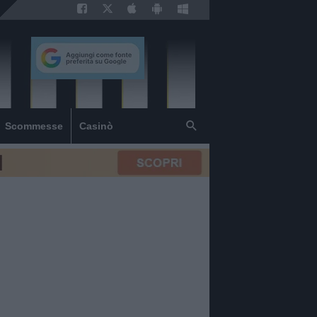
Scommesse
Casinò