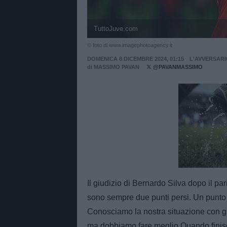
TuttoJuve.com
© foto di www.imagephotoagency.it
DOMENICA 8 DICEMBRE 2024, 01:15
L'AVVERSAR
di
MASSIMO PAVAN
@PAVANMASSIMO
Unmut
Il giudizio di Bernardo Silva dopo il par
sono sempre due punti persi. Un punto
Conosciamo la nostra situazione con gli
ma dobbiamo fare meglio.Quando finisc