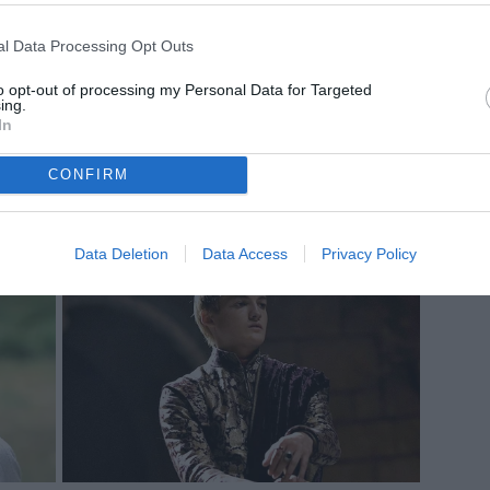
l Data Processing Opt Outs
to opt-out of processing my Personal Data for Targeted
ing.
In
CONFIRM
Data Deletion
Data Access
Privacy Policy