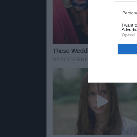
Persona
I want 
Advertis
Opted 