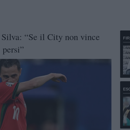
ilva: “Se il City non vince
FI
 persi”
ES