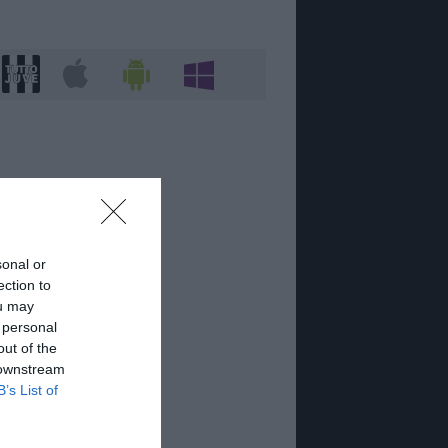
sonal or
ection to
ou may
 personal
out of the
 downstream
B’s List of