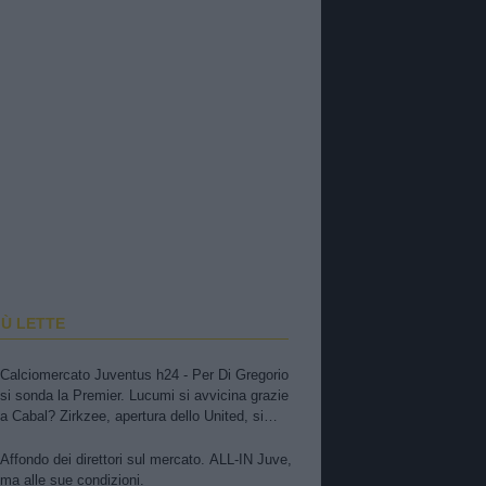
IÙ LETTE
Calciomercato Juventus h24 - Per Di Gregorio
si sonda la Premier. Lucumi si avvicina grazie
a Cabal? Zirkzee, apertura dello United, si
tratta. Casting per la porta, ma sfuma Suzuki
Affondo dei direttori sul mercato. ALL-IN Juve,
ma alle sue condizioni.