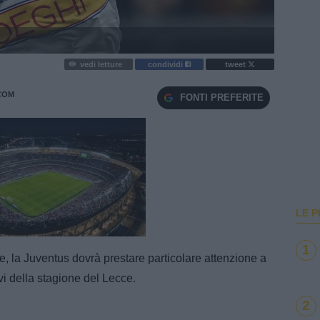
vedi letture
condividi
tweet
COM
FONTI PREFERITE
LE P
e
Loaded
:
100.00%
1
re, la Juventus dovrà prestare particolare attenzione a
vi della stagione del Lecce.
2