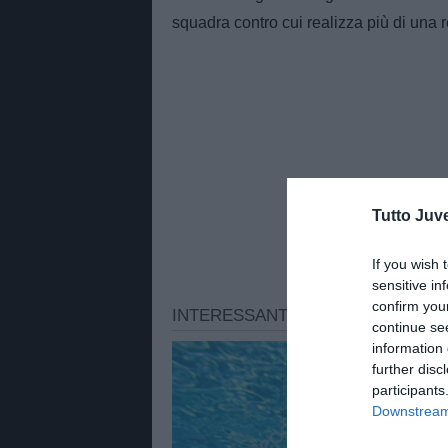
squadra contro cui realizza più di una r
Tutto Juv
If you wish 
sensitive in
confirm you
continue se
information 
further disc
participants
Downstream 