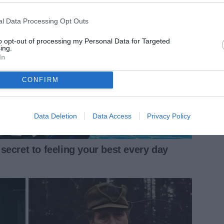
l Data Processing Opt Outs
to opt-out of processing my Personal Data for Targeted
ing.
In
CONFIRM
Data Deletion
Data Access
Privacy Policy