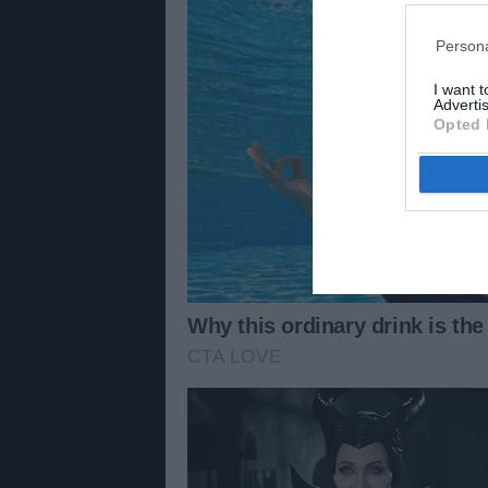
Persona
I want 
Advertis
Opted 