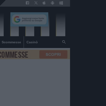
Scommesse
Casinò