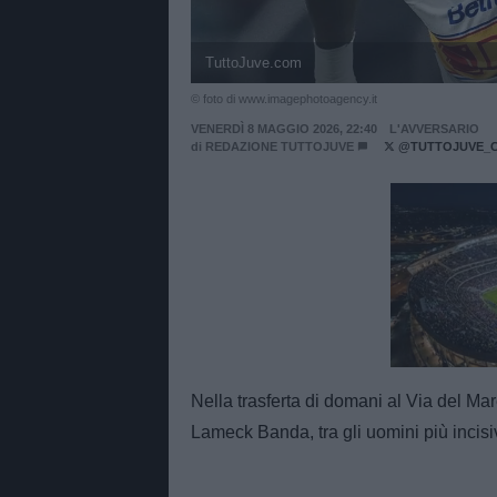
TuttoJuve.com
© foto di www.imagephotoagency.it
VENERDÌ 8 MAGGIO 2026, 22:40
L'AVVERSARIO
di
REDAZIONE TUTTOJUVE
@TUTTOJUVE_
Unmut
Nella trasferta di domani al Via del Ma
Lameck Banda, tra gli uomini più incisi