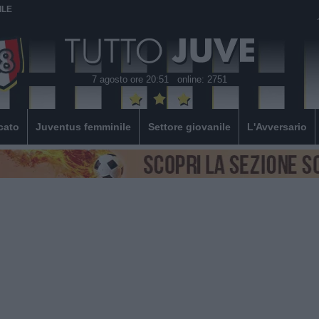
ILE
7 agosto ore 20:51
online: 2751
cato
Juventus femminile
Settore giovanile
L'Avversario