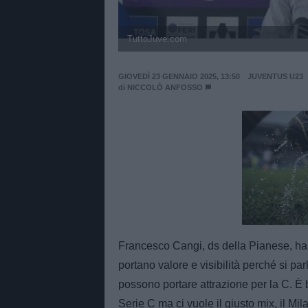
TuttoJuve.com
GIOVEDÌ 23 GENNAIO 2025, 13:50
JUVENTUS U23
di
NICCOLÒ ANFOSSO
Unmut
Francesco Cangi, ds della Pianese, h
portano valore e visibilità perché si par
possono portare attrazione per la C. È
Serie C ma ci vuole il giusto mix, il M