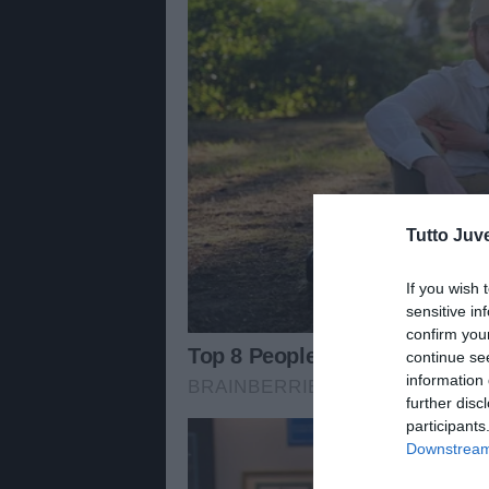
Tutto Juv
If you wish 
sensitive in
confirm you
continue se
information 
further disc
participants
Downstream 