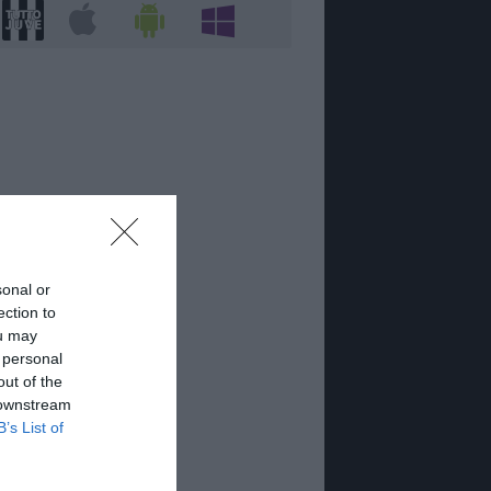
sonal or
ection to
ou may
 personal
out of the
 downstream
B’s List of