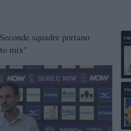
"Seconde squadre portano
FI
sto mix"
ES