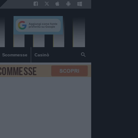
Scommesse
Casinò