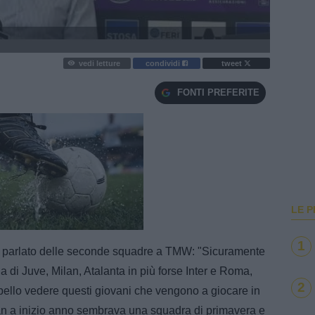
vedi letture
condividi
tweet
FONTI PREFERITE
LE P
e
Loaded
:
100.00%
1
a parlato delle seconde squadre a TMW: "Sicuramente
la di Juve, Milan, Atalanta in più forse Inter e Roma,
2
 bello vedere questi giovani che vengono a giocare in
ilan a inizio anno sembrava una squadra di primavera e