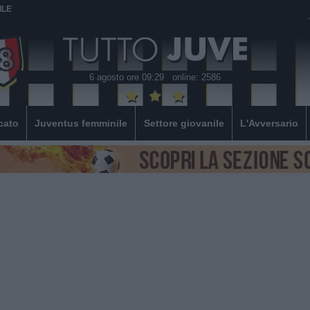
ILE
6 agosto ore 09:29
online: 2586
cato
Juventus femminile
Settore giovanile
L'Avversario