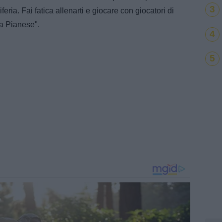
3
feria. Fai fatica allenarti e giocare con giocatori di
a Pianese".
4
5