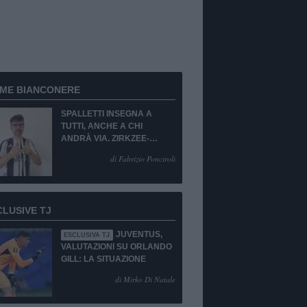
RME BIANCONERE
SPALLETTI INSEGNA A
TUTTI, ANCHE A CHI
ANDRÀ VIA. ZIRKZEE-
SUKUKI? SÌ, MA...
di Fabrizio Ponciroli
CLUSIVE TJ
JUVENTUS,
ESCLUSIVA TJ
VALUTAZIONI SU ORLANDO
GILL: LA SITUAZIONE
di Mirko Di Natale