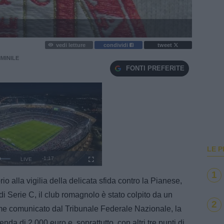
vedi letture
condividi
tweet
MINILE
FONTI PREFERITE
LE P
e
Remaining
-
1:16
Seek to live, currently behind live
LIVE
Loaded
:
Picture-in-Picture
Fullscreen
100.00%
1
Time
rio alla vigilia della delicata sfida contro la Pianese,
di Serie C, il club romagnolo è stato colpito da un
2
e comunicato dal Tribunale Federale Nazionale, la
a di 2.000 euro e, soprattutto, con altri tre punti di