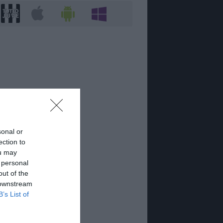
sonal or
ection to
ou may
 personal
out of the
 downstream
B’s List of