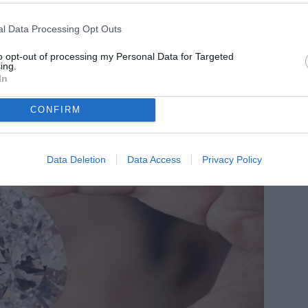
l Data Processing Opt Outs
to opt-out of processing my Personal Data for Targeted
ing.
In
CONFIRM
Data Deletion
Data Access
Privacy Policy