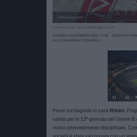
TuttoJuve.com
© foto di Sarah Furnari/TuttoLegaPro.com
GIOVEDÌ 6 NOVEMBRE 2025, 17:40
JUVENTUS FEM
di
ALESSANDRA STEFANELLI
Unmut
Pause
Piove sul bagnato in casa
Rimini
. Prop
valida per la 13ª giornata del Girone B 
nuovo provvedimento disciplinare. Com
società è stata sanzionata con un’ammend