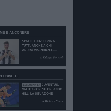
RME BIANCONERE
SPALLETTI INSEGNA A
TUTTI, ANCHE A CHI
ANDRÀ VIA. ZIRKZEE-
SUKUKI? SÌ, MA...
di Fabrizio Ponciroli
CLUSIVE TJ
JUVENTUS,
ESCLUSIVA TJ
VALUTAZIONI SU ORLANDO
GILL: LA SITUAZIONE
di Mirko Di Natale