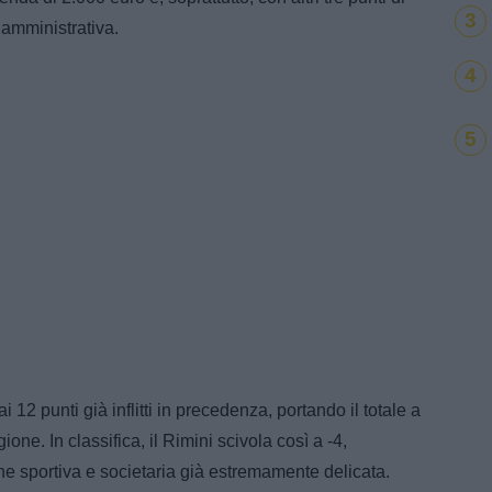
3
 amministrativa.
4
5
2 punti già inflitti in precedenza, portando il totale a
one. In classifica, il Rimini scivola così a -4,
e sportiva e societaria già estremamente delicata.