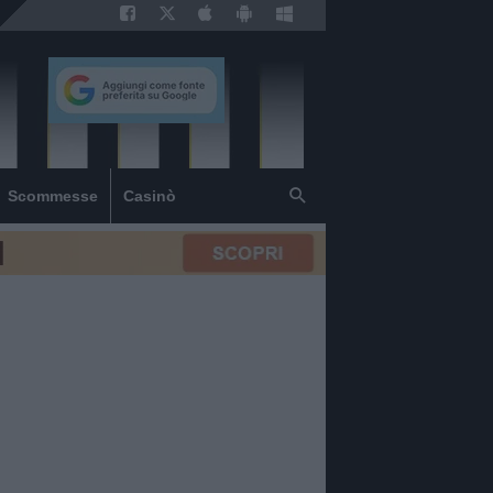
Scommesse
Casinò