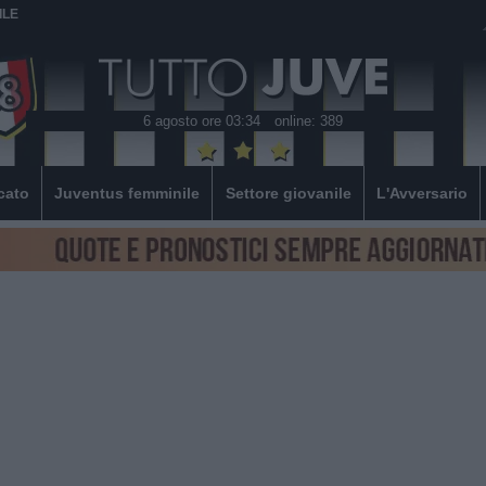
ILE
6 agosto ore 03:34
online: 389
cato
Juventus femminile
Settore giovanile
L'Avversario