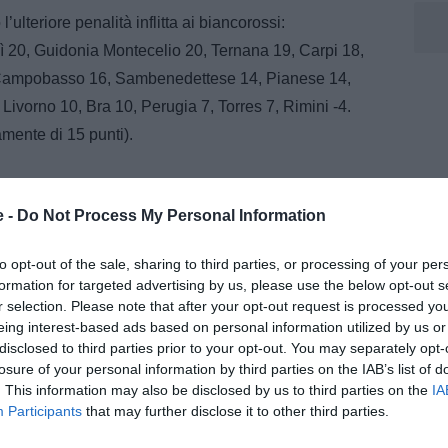
lteriore penalità inflitta ai biancorossi:
ì 20, Guidonia Montecelio 20, Ternana 19, Carpi 18,
 Campobasso 16, Sambenedettese 14, Pianese 14,
 Livorno 10, Bra 10, Perugia 7, Torres 7, Rimini -4.
mente di 15 punti).
e -
Do Not Process My Personal Information
nelli
m, dove segue l’attualità della Juventus con notizie,
to opt-out of the sale, sharing to third parties, or processing of your per
i dedicati al mondo bianconero. Collabora inoltre con
formation for targeted advertising by us, please use the below opt-out s
r selection. Please note that after your opt-out request is processed y
eing interest-based ads based on personal information utilized by us or
disclosed to third parties prior to your opt-out. You may separately opt-
losure of your personal information by third parties on the IAB’s list of
. This information may also be disclosed by us to third parties on the
IA
Participants
that may further disclose it to other third parties.