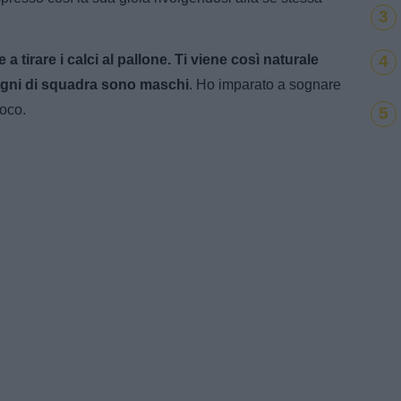
3
4
e a tirare i calci al pallone. Ti viene così naturale
pagni di squadra sono maschi
. Ho imparato a sognare
ioco.
5