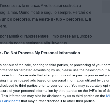
l’incertezza, le rinunce. A volte sarai costretta a
 sbaglia mai. Quindi fidati e seguilo sempre. Perché c è
unico percorso, ma esiste il - tuo – percorso. E ti
sere
.
esponsabilità di rappresentare il mio paese all’Europeo
trice da poche settimane alla Juventus.
e -
Do Not Process My Personal Information
nelli
to opt-out of the sale, sharing to third parties, or processing of your per
formation for targeted advertising by us, please use the below opt-out s
m, dove segue l’attualità della Juventus con notizie,
r selection. Please note that after your opt-out request is processed y
i dedicati al mondo bianconero. Collabora inoltre con
eing interest-based ads based on personal information utilized by us or
disclosed to third parties prior to your opt-out. You may separately opt-
losure of your personal information by third parties on the IAB’s list of
. This information may also be disclosed by us to third parties on the
IA
Participants
that may further disclose it to other third parties.