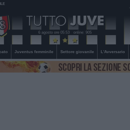
ILE
6 agosto ore 05:53
online: 905
cato
Juventus femminile
Settore giovanile
L'Avversario