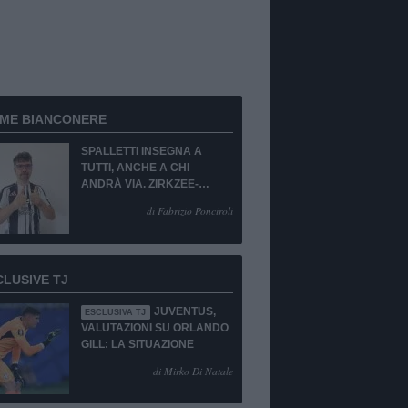
RME BIANCONERE
SPALLETTI INSEGNA A
TUTTI, ANCHE A CHI
ANDRÀ VIA. ZIRKZEE-
SUKUKI? SÌ, MA...
di Fabrizio Ponciroli
CLUSIVE TJ
JUVENTUS,
ESCLUSIVA TJ
VALUTAZIONI SU ORLANDO
GILL: LA SITUAZIONE
di Mirko Di Natale