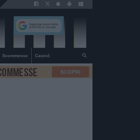
Scommesse
Casinò