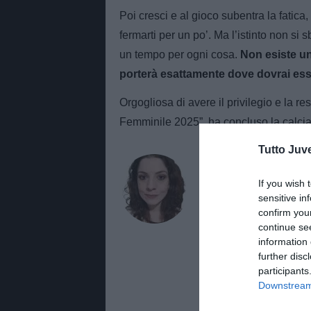
Poi cresci e al gioco subentra la fatica, 
fermarti per un po’. Ma l’istinto non si
un tempo per ogni cosa.
Non esiste un 
porterà esattamente dove dovrai es
Orgogliosa di avere il privilegio e la r
Femminile 2025”, ha concluso la calcia
Tutto Juv
AUTORE
Alessandra Stefa
If you wish 
sensitive in
Giornalista di TuttoJuve.co
confirm you
approfondimenti e contenut
continue se
TuttoMercatoWeb.com.
information 
further disc
participants
Downstream 