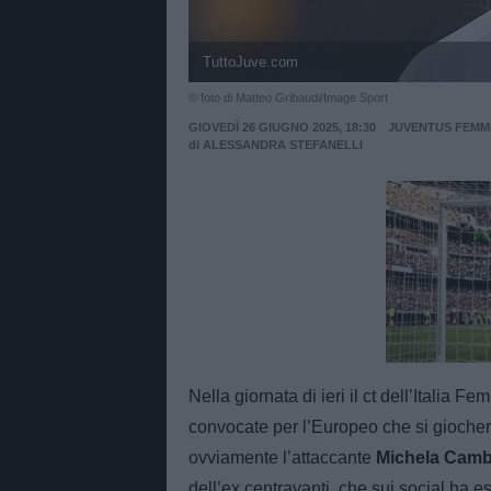
TuttoJuve.com
© foto di Matteo Gribaudi/Image Sport
GIOVEDÌ 26 GIUGNO 2025, 18:30
JUVENTUS FEMMI
di
ALESSANDRA STEFANELLI
Unmut
Nella giornata di ieri il ct dell’Italia F
convocate per l’Europeo che si giocherà 
ovviamente l’attaccante
Michela Camb
dell’ex centravanti, che sui social ha e