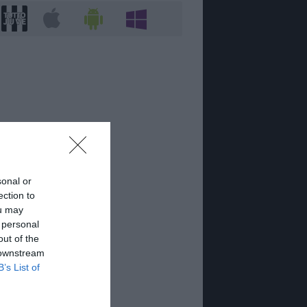
sonal or
ection to
ou may
 personal
out of the
 downstream
B’s List of