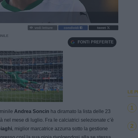
vedi letture
condividi
tweet
NILE
FONTI PREFERITE
LE P
e
Loaded
:
100.00%
1
emminile
Andrea Soncin
ha diramato la lista delle 23
nel mese di luglio. Fra le calciatrici selezionate c’è
2
iaghi
, miglior marcatrice azzurra sotto la gestione
spresso così la sua gioia rivolgendosi alla se stessa