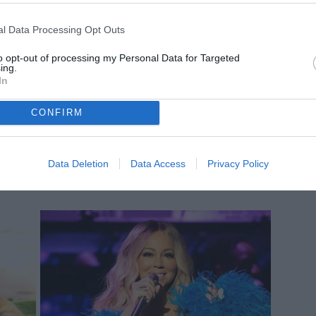
l Data Processing Opt Outs
to opt-out of processing my Personal Data for Targeted
ing.
In
CONFIRM
Data Deletion
Data Access
Privacy Policy