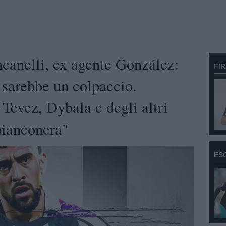
anelli, ex agente González:
FI
e sarebbe un colpaccio.
Tevez, Dybala e degli altri
 bianconera"
ES