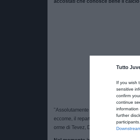
accostati che conosce bene il calcio
Tutto Juv
If you wish 
sensitive in
confirm you
continue se
information 
"Assolutamente sì, è un top player e s
further disc
eccome, il reparto offensivo già import
participants
orme di Tevez, Dybala e di tutti gli altri 
Downstream 