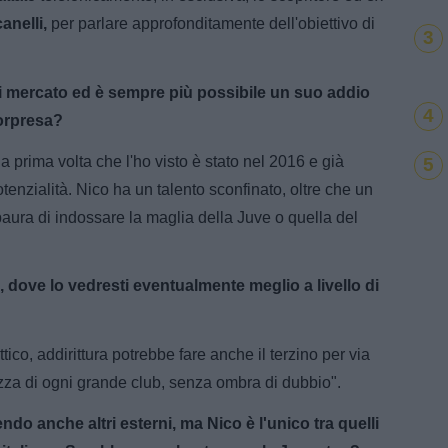
anelli,
per parlare approfonditamente dell'obiettivo di
3
di mercato ed è sempre più possibile un suo addio
4
sorpresa?
 prima volta che l'ho visto è stato nel 2016 e già
5
tenzialità. Nico ha un talento sconfinato, oltre che un
aura di indossare la maglia della Juve o quella del
, dove lo vedresti eventualmente meglio a livello di
tico, addirittura potrebbe fare anche il terzino per via
zza di ogni grande club, senza ombra di dubbio".
o anche altri esterni, ma Nico è l'unico tra quelli