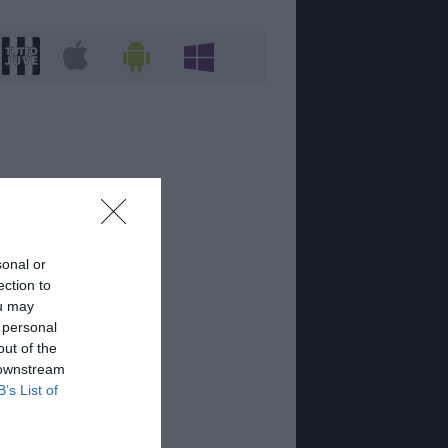
sonal or
ection to
ou may
 personal
out of the
 downstream
B’s List of