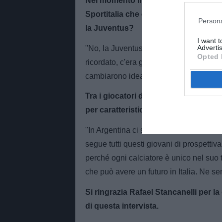
Nel momento in cui lo hai scoperto in
Sportitalia che c'era anche l'Inter sul
Persona
la Juventus?
I want 
Advertis
"No, la Juventus non era presente sul ca
Opted 
ricordato, c'era già anche la Fiorentina
cambiarono idea dopo l'esplosione in 
Tra i giocatori da te seguiti, c'è qu
per caratteristiche?
"In Argentina ci sono moltissimi talenti,
segue tutti questi giovani di prospettiva
perché ogni calciatore è unico nel suo 
che può avere un futuro in Italia. Ne sen
Si ringrazia Rafael Stancanelli per la
di questa intervista.