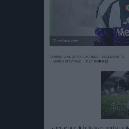
TuttoJuve.com
VENERDÌ 2 AGOSTO 2024, 15:30
ESCLUSIVE TJ
di
MIRKO DI NATALE
@_MORIK92_
Unmut
La redazione di TuttoJuve.com ha contat