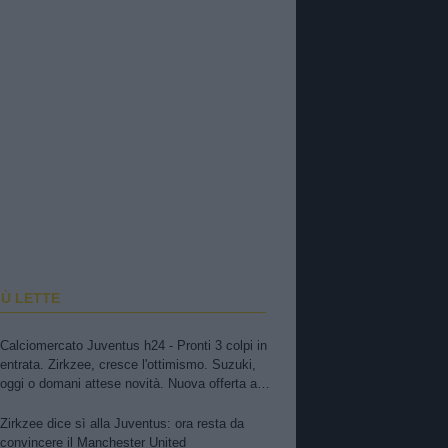
IÙ LETTE
Calciomercato Juventus h24 - Pronti 3 colpi in
entrata. Zirkzee, cresce l'ottimismo. Suzuki,
oggi o domani attese novità. Nuova offerta a
Kessiè? Cambiaso, futuro incerto. Nico-Inter,
pista fredda. Balerdi resta nei radar. David in
Zirkzee dice sì alla Juventus: ora resta da
bilico
convincere il Manchester United