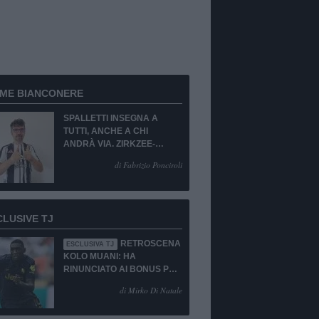
RME BIANCONERE
SPALLETTI INSEGNA A
TUTTI, ANCHE A CHI
ANDRÀ VIA. ZIRKZEE-
SUKUKI? SÌ, MA...
di Fabrizio Ponciroli
CLUSIVE TJ
RETROSCENA
ESCLUSIVA TJ
KOLO MUANI: HA
RINUNCIATO AI BONUS PUR
DI TORNARE ALLA
di Mirko Di Natale
JUVENTUS