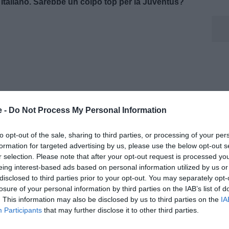
 italiano. Sarebbe un colpo top per la Juventus?
e -
Do Not Process My Personal Information
to opt-out of the sale, sharing to third parties, or processing of your per
formation for targeted advertising by us, please use the below opt-out s
r selection. Please note that after your opt-out request is processed y
eing interest-based ads based on personal information utilized by us or
disclosed to third parties prior to your opt-out. You may separately opt-
arebbe un colpaccio per la Juventus. Migliorerebbe,
losure of your personal information by third parties on the IAB’s list of
ante dei bianconeri. E potrebbe senz'altro seguire le
. This information may also be disclosed by us to third parties on the
IA
grandi calciatori argentini della storia".
Participants
that may further disclose it to other third parties.