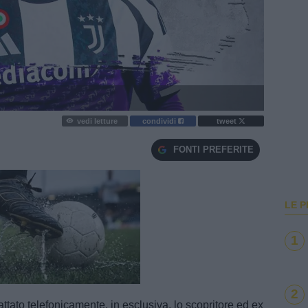
vedi letture
condividi
tweet
FONTI PREFERITE
LE P
1
e
Loaded
:
100.00%
2
tato telefonicamente, in esclusiva, lo scopritore ed ex