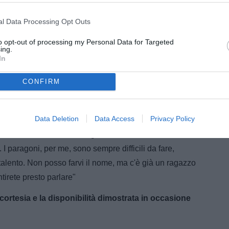
 Argentina, leggevo in una tua intervista a
le sue tracce tra i club italiani. Per caso c'era anche
l Data Processing Opt Outs
to opt-out of processing my Personal Data for Targeted
ing.
lciatore. E dirò di più: oltre l'Inter, come giustamente
In
. Inizialmente non valutarono di prenderlo, poi
Europa".
CONFIRM
alcuno che possa esser definito il nuovo Gonzalez
Data Deletion
Data Access
Privacy Policy
 oltre ad un ottimo scouting nel calcio italiano che
. I paragoni, per me, sono sempre difficili da fare,
talento. Non posso farvi il nome, ma c'è già un ragazzo
tirete presto parlare"
 cortesia e la disponibilità dimostrata in occasione