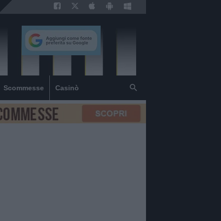
Scommesse
Casinò