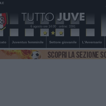
ILE
6 agosto ore 14:00
online: 3391
cato
Juventus femminile
Settore giovanile
L'Avversario