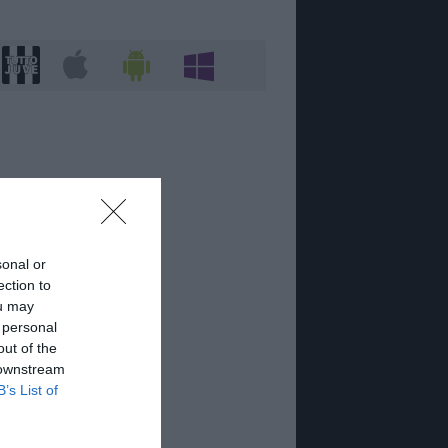
sonal or
ection to
ou may
 personal
out of the
 downstream
B’s List of