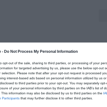
ore la sua, anche lui fagocitato dalla difesa
e -
Do Not Process My Personal Information
alche contropiede gestito male.
to opt-out of the sale, sharing to third parties, or processing of your per
un pò per tutti, ma niente di entusiasmante, tutti
formation for targeted advertising by us, please use the below opt-out s
r selection. Please note that after your opt-out request is processed y
 niente di straordinario.
eing interest-based ads based on personal information utilized by us or
disclosed to third parties prior to your opt-out. You may separately opt-
ti molto interessanti che risulteranno molto utili nei
losure of your personal information by third parties on the IAB’s list of
. This information may also be disclosed by us to third parties on the
IA
Participants
that may further disclose it to other third parties.
rto difensivo è quello che funziona meglio, ma anche