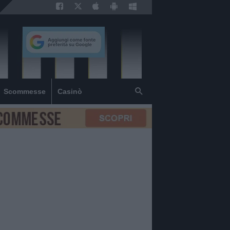
Scommesse
Casinò