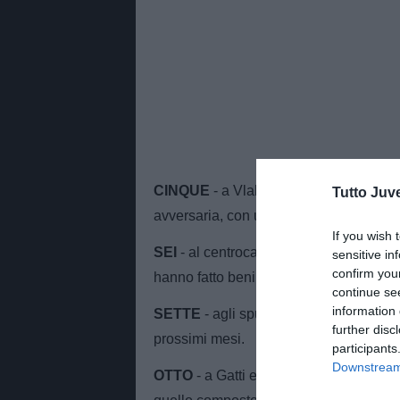
CINQUE
- a Vlahovic, prestazione incol
Tutto Juv
avversaria, con un grosso dubbio su qu
If you wish 
SEI
- al centrocampo, prova di sostanza 
sensitive in
confirm you
hanno fatto benino, ma nessuno ha fatto
continue se
information 
SETTE
- agli spunti di Conceiçao, spun
further disc
prossimi mesi.
participants
Downstream 
OTTO
- a Gatti ed alla difesa, il repa