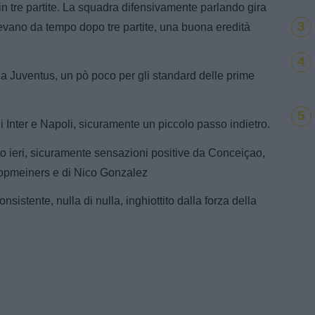
 in tre partite. La squadra difensivamente parlando gira
3
evano da tempo dopo tre partite, una buona eredità
4
la Juventus, un pò poco per gli standard delle prime
5
di Inter e Napoli, sicuramente un piccolo passo indietro.
o ieri, sicuramente sensazioni positive da Conceiçao,
oopmeiners e di Nico Gonzalez
sistente, nulla di nulla, inghiottito dalla forza della