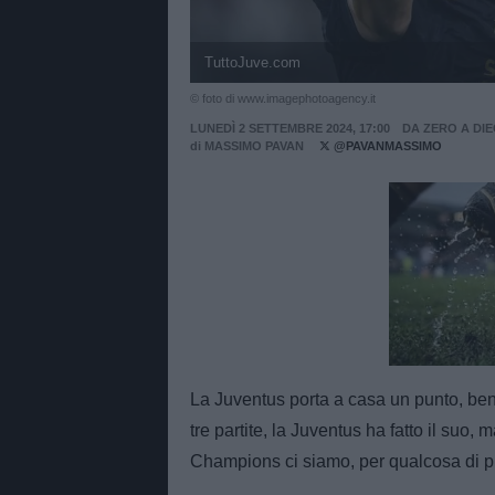
TuttoJuve.com
© foto di www.imagephotoagency.it
LUNEDÌ 2 SETTEMBRE 2024, 17:00
DA ZERO A DIE
di
MASSIMO PAVAN
@PAVANMASSIMO
Unmut
La Juventus porta a casa un punto, ben
tre partite, la Juventus ha fatto il suo,
Champions ci siamo, per qualcosa di p