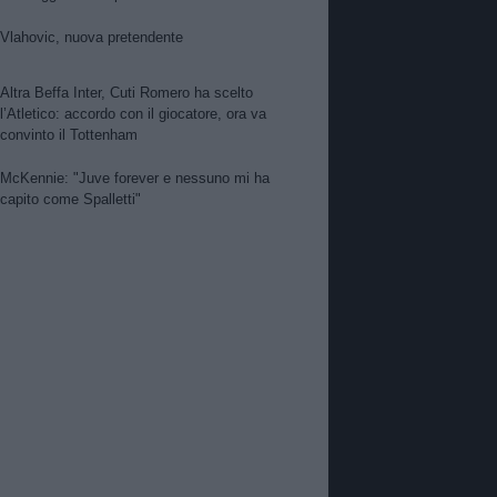
per Suzuki. Pellegrino, concorrenza viola.
Zhegrova non vuole partire. Sorloth sul
Vlahovic, nuova pretendente
mercato. Vlahovic, nuova pretendente
Altra Beffa Inter, Cuti Romero ha scelto
l’Atletico: accordo con il giocatore, ora va
convinto il Tottenham
McKennie: "Juve forever e nessuno mi ha
capito come Spalletti"