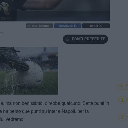
vedi letture
condividi
tweet
CI
FONTI PREFERITE
LE P
e
Loaded
:
100.00%
1
e, ma non benissimo, direbbe qualcuno. Sette punti in
 ma ha perso due punti su Inter e Napoli, per la
2
iù, vedremo.