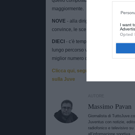
quello composto da coloro che si conos
maggiormente.
Persona
NOVE
- alla dirigenza che ha dotato M
I want 
Advertis
convince, le scelte ieri c'erano e Motta 
Opted 
DIECI
- c'è tempo, nessuno poteva e pu
lungo percorso virtuoso, ma qualche sto
miglior numero dieci, Yildiz.
Clicca qui, segui su twitter per inte
sulla Juve
AUTORE
Massimo Pavan
Giornalista di TuttoJuve.c
Juventus con notizie, edito
radiofonico e televisivo su 
all’informazione sportiva.