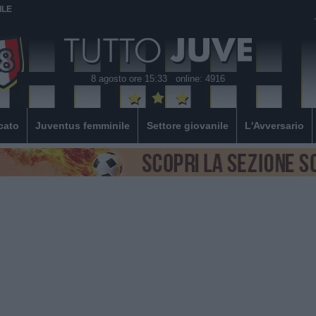
ILE
8 agosto ore 15:33
online: 4916
cato
Juventus femminile
Settore giovanile
L'Avversario