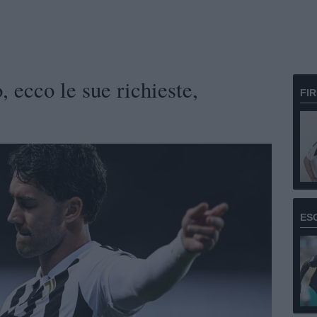
, ecco le sue richieste,
FI
ES