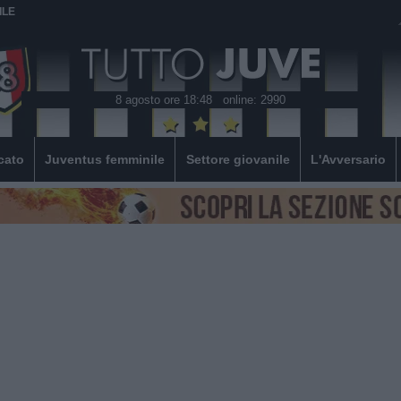
ILE
8 agosto ore 18:48
online: 2990
cato
Juventus femminile
Settore giovanile
L'Avversario