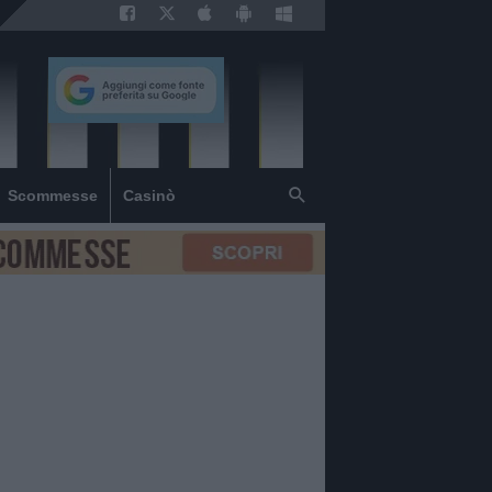
Scommesse
Casinò