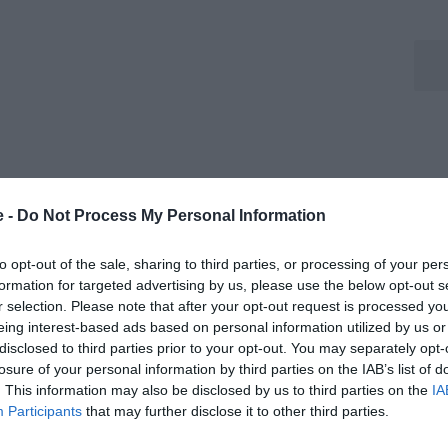
e -
Do Not Process My Personal Information
to opt-out of the sale, sharing to third parties, or processing of your per
formation for targeted advertising by us, please use the below opt-out s
r selection. Please note that after your opt-out request is processed y
eing interest-based ads based on personal information utilized by us or
stata caratterizzata da diversi problemi fisici che ne
disclosed to third parties prior to your opt-out. You may separately opt-
e le difficoltà, Vlahovic ha comunque chiuso la
losure of your personal information by third parties on the IAB’s list of
mplessive, confermandosi una delle principali opzioni
. This information may also be disclosed by us to third parties on the
IA
Participants
that may further disclose it to other third parties.