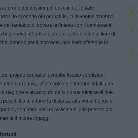
ere uno dei dossier più delicati dell'estate
3
rmai lo scenario più probabile, la Juventus avrebbe
ve nel tentativo di trovare un'intesa con il centravanti
4
to una nuova proposta economica da circa 5 milioni di
 che, almeno per il momento, non soddisferebbe le
5
 del proprio contratto, avrebbe fissato condizioni
anenza a Torino, l'attaccante chiederebbe infatti uno
tti a stagione e un accordo della durata minima di due
possibilità di ridurre la distanza attraverso bonus e
i squadra, cercando così di avvicinarsi alle pretese del
mente il monte ingaggi.
fortuni