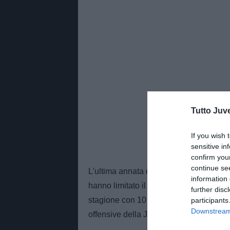
Tutto Juv
If you wish 
sensitive in
confirm you
continue se
L'ultima annata del centravanti serbo è 
information 
hanno limitato il rendimento. Nonostant
further disc
stagione con 10 reti in 23 presenze co
participants
Downstream 
offensive della Juventus.