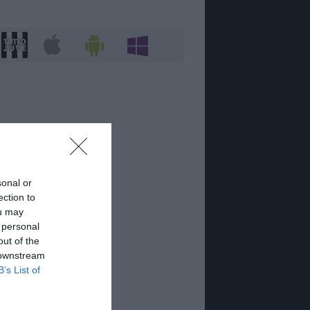
sonal or
ection to
ou may
 personal
out of the
 downstream
B’s List of