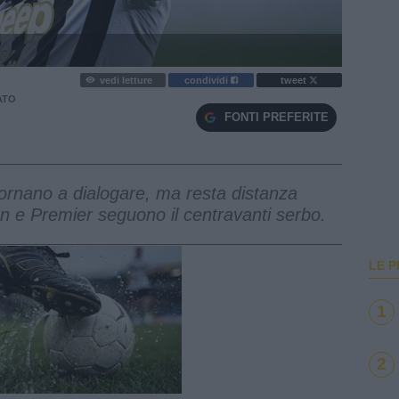
vedi letture
condividi
tweet
ATO
FONTI PREFERITE
ornano a dialogare, ma resta distanza
rn e Premier seguono il centravanti serbo.
LE P
1
2
e
Loaded
:
100.00%