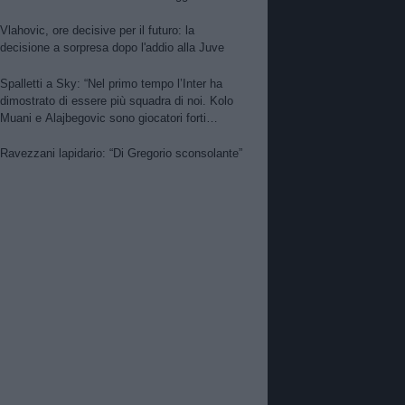
per Nico. PSG alza offerta per Suzuki.
Zhegrova non vuole partire. Sorloth sul
Vlahovic, ore decisive per il futuro: la
mercato. Vlahovic, nuova pretendente
decisione a sorpresa dopo l'addio alla Juve
Spalletti a Sky: “Nel primo tempo l’Inter ha
dimostrato di essere più squadra di noi. Kolo
Muani e Alajbegovic sono giocatori forti
però…”
Ravezzani lapidario: “Di Gregorio sconsolante”