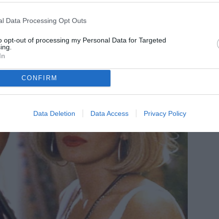
l Data Processing Opt Outs
to opt-out of processing my Personal Data for Targeted
ing.
In
CONFIRM
Data Deletion
Data Access
Privacy Policy