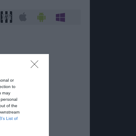
sonal or
ection to
ou may
 personal
out of the
 downstream
B’s List of