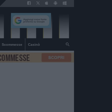
Scommesse
Casinò