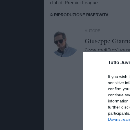
club di Premier League.
AUTORE
Giuseppe Giann
Giornalista di TuttoJuve.co
approfondimenti e aggiorna
Tutto Juv
If you wish 
sensitive in
confirm you
continue se
information 
further disc
participants
Downstream 