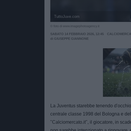
TuttoJuve.com
© foto di www.imagephotoagency.it
SABATO 14 FEBBRAIO 2026, 12:45
CALCIOMERC
di
GIUSEPPE GIANNONE
Unmut
La Juventus starebbe tenendo d'occhio 
centrale classe 1998 del Bologna e del
"Calciomercato.it", il giocatore, in scad
non sarebbe intenzionato a rinnovare, e