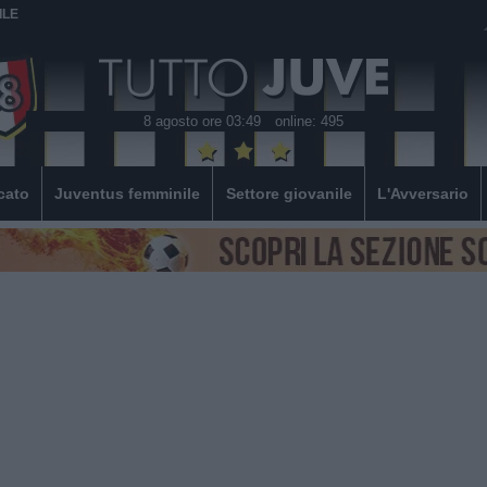
ILE
8 agosto ore 03:49
online: 495
cato
Juventus femminile
Settore giovanile
L'Avversario