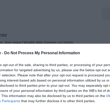
one
m, dove segue l’attualità della Juventus con notizie,
menti dedicati al club bianconero.
e -
Do Not Process My Personal Information
to opt-out of the sale, sharing to third parties, or processing of your per
formation for targeted advertising by us, please use the below opt-out s
r selection. Please note that after your opt-out request is processed y
eing interest-based ads based on personal information utilized by us or
disclosed to third parties prior to your opt-out. You may separately opt-
losure of your personal information by third parties on the IAB’s list of
. This information may also be disclosed by us to third parties on the
IA
Participants
that may further disclose it to other third parties.