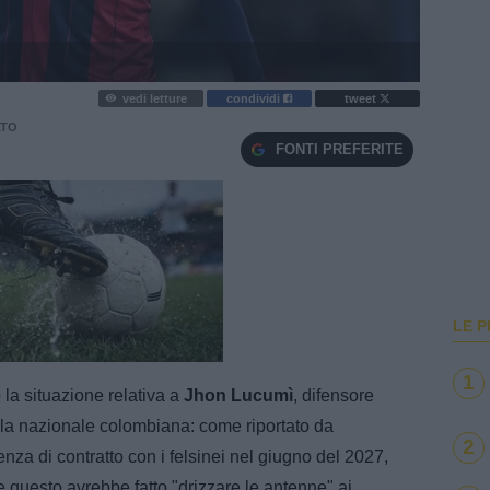
vedi letture
condividi
tweet
ATO
FONTI PREFERITE
LE P
e
Loaded
:
100.00%
1
la situazione relativa a
Jhon Lucumì
, difensore
la nazionale colombiana: come riportato da
2
enza di contratto con i felsinei nel giugno del 2027,
 questo avrebbe fatto "drizzare le antenne" ai