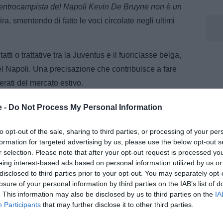
l centrocampista del Napoli Kevin De Bruyne non è un
ra, smentendo di fatto le voci circolate negli ultimi
ti o trattative tra la Juventus e il fuoriclasse belga,
del Napoli. Una precisazione che contribuisce a fare
rati del mercato estivo.
e -
Do Not Process My Personal Information
to opt-out of the sale, sharing to third parties, or processing of your per
formation for targeted advertising by us, please use the below opt-out s
r selection. Please note that after your opt-out request is processed y
eing interest-based ads based on personal information utilized by us or
disclosed to third parties prior to your opt-out. You may separately opt-
losure of your personal information by third parties on the IAB’s list of
. This information may also be disclosed by us to third parties on the
IA
Participants
that may further disclose it to other third parties.