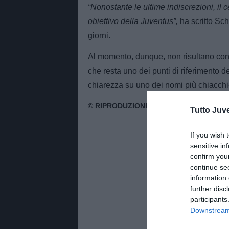
“Nonostante le ultime indiscrezioni, i
obiettivo della Juventus”,
ha scritto Schi
giorni.
Al momento, dunque, non risultano contat
che resta uno dei punti di riferimento 
chiarezza su uno dei nomi più chiacchie
Tutto Juv
If you wish 
sensitive in
confirm you
continue se
information 
further disc
participants
Downstream 