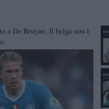
to a De Bruyne. Il belga non è
FI
ro
ES