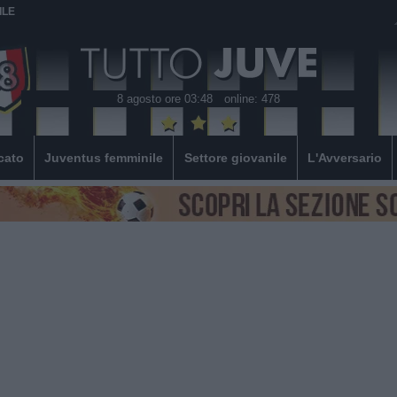
ILE
8 agosto ore 03:48
online: 478
cato
Juventus femminile
Settore giovanile
L'Avversario