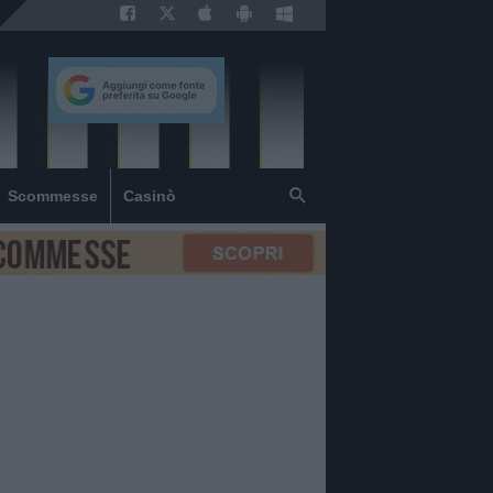
Scommesse
Casinò