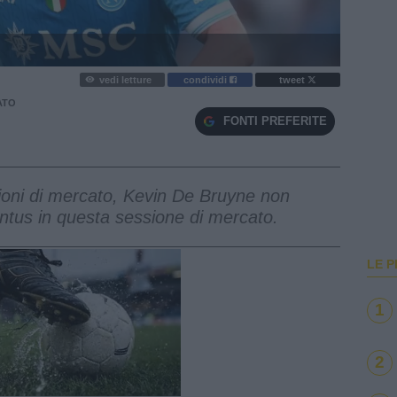
vedi letture
condividi
tweet
ATO
FONTI PREFERITE
zioni di mercato, Kevin De Bruyne non
entus in questa sessione di mercato.
LE P
1
2
e
Loaded
:
100.00%