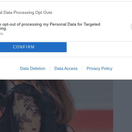
l Data Processing Opt Outs
to opt-out of processing my Personal Data for Targeted
ing.
In
CONFIRM
Data Deletion
Data Access
Privacy Policy