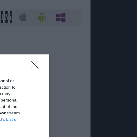
sonal or
ection to
ou may
 personal
out of the
 downstream
B’s List of