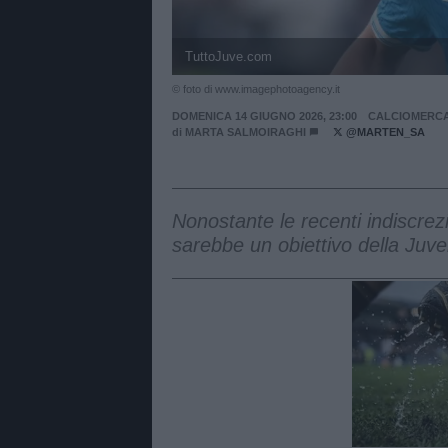
TuttoJuve.com
© foto di www.imagephotoagency.it
DOMENICA 14 GIUGNO 2026, 23:00
CALCIOMERC
di
MARTA SALMOIRAGHI
@MARTEN_SA
Nonostante le recenti indiscre
sarebbe un obiettivo della Juv
Unmut