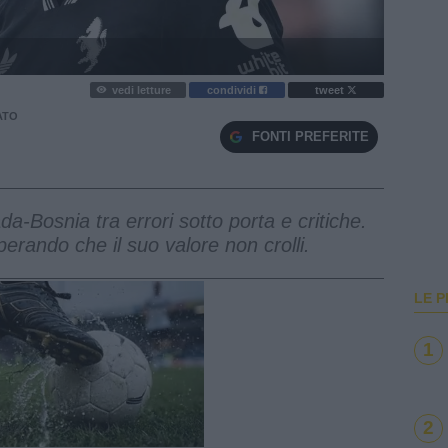
vedi letture
condividi
tweet
ATO
FONTI PREFERITE
-Bosnia tra errori sotto porta e critiche.
rando che il suo valore non crolli.
LE P
1
2
e
Loaded
:
100.00%