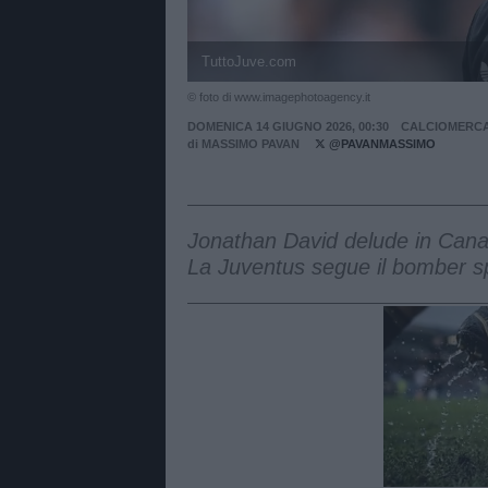
TuttoJuve.com
© foto di www.imagephotoagency.it
DOMENICA 14 GIUGNO 2026, 00:30
CALCIOMERC
di
MASSIMO PAVAN
@PAVANMASSIMO
Jonathan David delude in Canada
La Juventus segue il bomber spe
Unmut