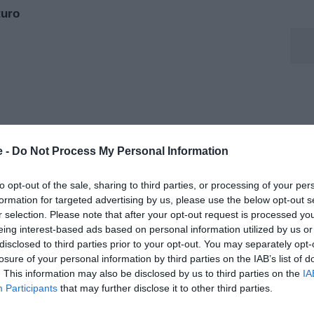
turo
e -
Do Not Process My Personal Information
to opt-out of the sale, sharing to third parties, or processing of your per
formation for targeted advertising by us, please use the below opt-out s
r selection. Please note that after your opt-out request is processed y
eing interest-based ads based on personal information utilized by us or
disclosed to third parties prior to your opt-out. You may separately opt-
aordinaria per molti giocatori e Jonathan David non fa
losure of your personal information by third parties on the IAB’s list of
. This information may also be disclosed by us to third parties on the
IA
osservate con particolare attenzione da diversi club
Participants
that may further disclose it to other third parties.
investimenti per la prossima stagione. In questo