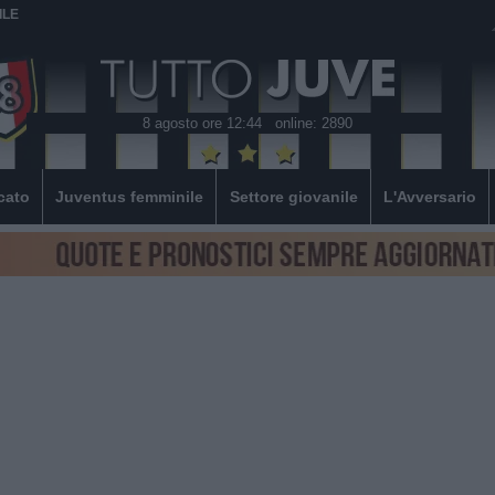
ILE
8 agosto ore 12:44
online: 2890
cato
Juventus femminile
Settore giovanile
L'Avversario