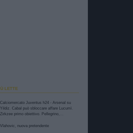
IÙ LETTE
Calciomercato Juventus h24 - Arsenal su
Yildiz. Cabal può sbloccare affare Lucumì.
Zirkzee primo obiettivo. Pellegrino,
concorrenza viola. Zhegrova non vuole partire.
Sorloth sul mercato. Vlahovic, nuova
Vlahovic, nuova pretendente
pretendente