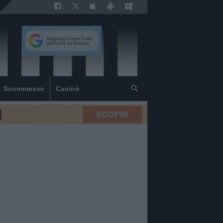
Scommesse
Casinò