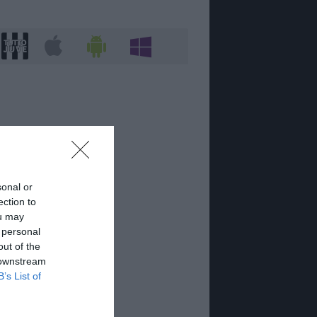
sonal or
ection to
ou may
 personal
out of the
 downstream
B’s List of