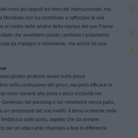
3
ei nomi più seguiti sul mercato internazionale, ma
l Mondiale non ha contribuito a rafforzare le sue
ito al centro delle analisi della stampa del suo Paese
4
fruttate che avrebbero potuto cambiare l'andamento
erizzata da impegno e movimento, ma anche da una
5
ese
sso giudizi piuttosto severi sulla prova
ttivo nella costruzione del gioco, ma poco efficace in
pi errori davanti alla porta e poca incisività nei
- Generoso nel pressing e nei movimenti senza palla,
un centravanti del suo livello. Il tema ricorrente nelle
i freddezza sotto porta, aspetto che da sempre
zio per un attaccante chiamato a fare la differenza.