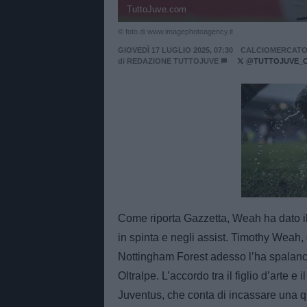
TuttoJuve.com
© foto di www.imagephotoagency.it
GIOVEDÌ 17 LUGLIO 2025, 07:30
CALCIOMERCAT
di
REDAZIONE TUTTOJUVE
@TUTTOJUVE_
Unmut
Come riporta Gazzetta, Weah ha dato il 
in spinta e negli assist. Timothy Weah, 
Nottingham Forest adesso l’ha spalancat
Oltralpe. L’accordo tra il figlio d’arte 
Juventus, che conta di incassare una qu