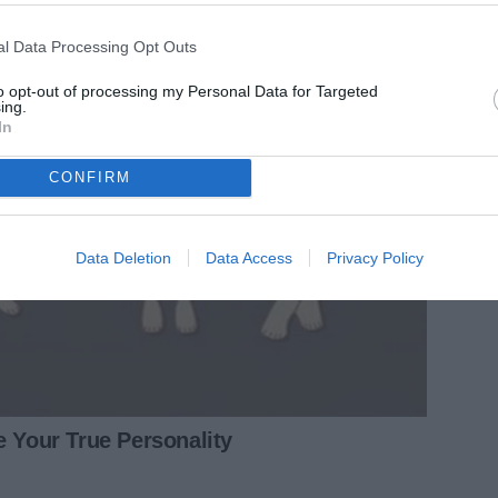
l Data Processing Opt Outs
to opt-out of processing my Personal Data for Targeted
ing.
In
CONFIRM
Data Deletion
Data Access
Privacy Policy