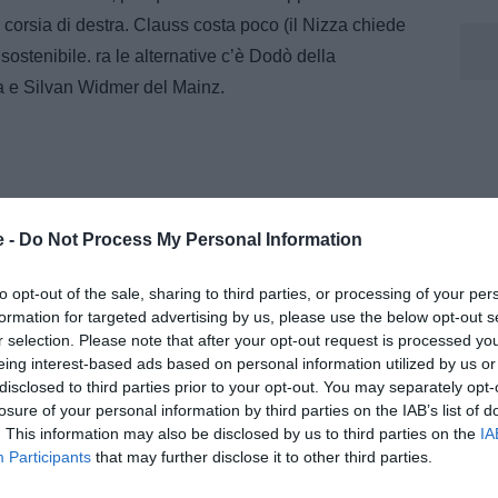
 corsia di destra. Clauss costa poco (il Nizza chiede
 sostenibile. ra le alternative c’è Dodò della
ta e Silvan Widmer del Mainz.
e -
Do Not Process My Personal Information
to opt-out of the sale, sharing to third parties, or processing of your per
formation for targeted advertising by us, please use the below opt-out s
r selection. Please note that after your opt-out request is processed y
eing interest-based ads based on personal information utilized by us or
disclosed to third parties prior to your opt-out. You may separately opt-
losure of your personal information by third parties on the IAB’s list of
. This information may also be disclosed by us to third parties on the
IA
Participants
that may further disclose it to other third parties.