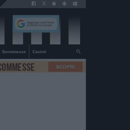
Scommesse
Casinò