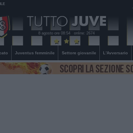
ILE
8 agosto ore 08:54
online: 2674
cato
Juventus femminile
Settore giovanile
L'Avversario