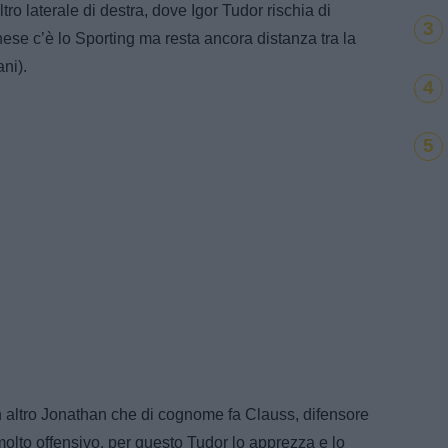
ro laterale di destra, dove Igor Tudor rischia di
3
ese c’è lo Sporting ma resta ancora distanza tra la
ani).
4
5
 un altro Jonathan che di cognome fa Clauss, difensore
olto offensivo, per questo Tudor lo apprezza e lo