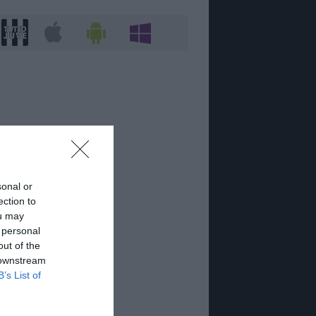
sonal or
ection to
ou may
 personal
out of the
 downstream
B’s List of