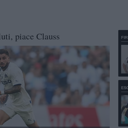
uti, piace Clauss
FI
ES