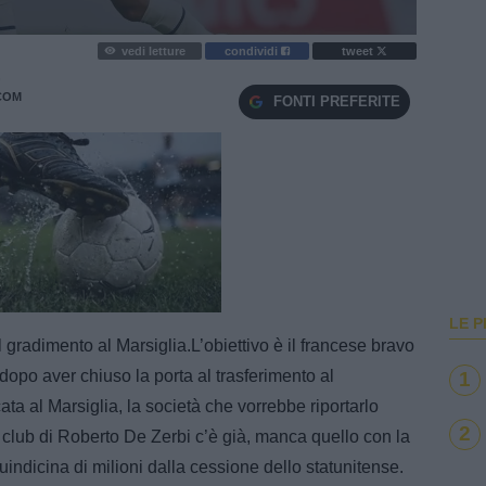
vedi letture
condividi
tweet
O
COM
FONTI PREFERITE
e
Loaded
:
100.00%
LE P
gradimento al Marsiglia.L’obiettivo è il francese bravo
dopo aver chiuso la porta al trasferimento al
1
a al Marsiglia, la società che vorrebbe riportarlo
2
e il club di Roberto De Zerbi c’è già, manca quello con la
indicina di milioni dalla cessione dello statunitense.