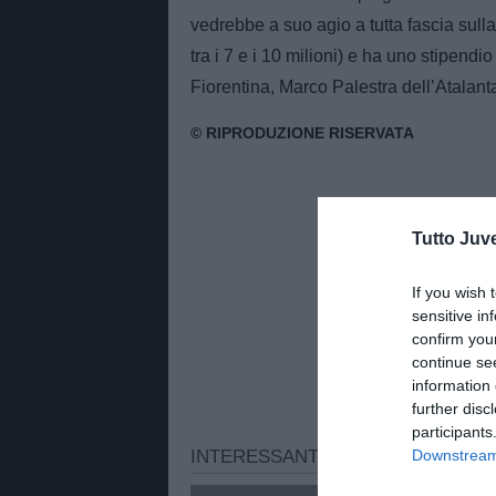
vedrebbe a suo agio a tutta fascia sulla
tra i 7 e i 10 milioni) e ha uno stipendio
Fiorentina, Marco Palestra dell’Atalan
Tutto Juv
If you wish 
sensitive in
confirm you
continue se
information 
further disc
participants
Downstream 