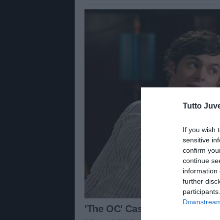
Tutto Juv
If you wish 
sensitive in
confirm you
continue se
information 
further disc
participants
Downstream 