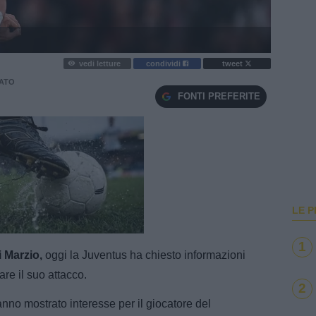
vedi letture
condividi
tweet
ATO
FONTI PREFERITE
LE P
e
Loaded
:
100.00%
1
 Marzio,
oggi la Juventus ha chiesto informazioni
are il suo attacco.
2
hanno mostrato interesse per il giocatore del