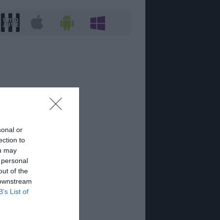
sonal or
ection to
ou may
 personal
out of the
 downstream
B’s List of