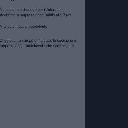
per Suzuki. Pellegrino, concorrenza viola.
Zhegrova non vuole partire. Sorloth sul
Vlahovic, ore decisive per il futuro: la
mercato. Vlahovic, nuova pretendente
decisione a sorpresa dopo l'addio alla Juve
Vlahovic, nuova pretendente
Zhegrova tra campo e mercato: la decisione a
sorpresa dopo l'amichevole che cambia tutto