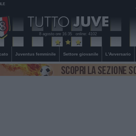
ILE
8 agosto ore 16:35
online: 4102
cato
Juventus femminile
Settore giovanile
L'Avversario