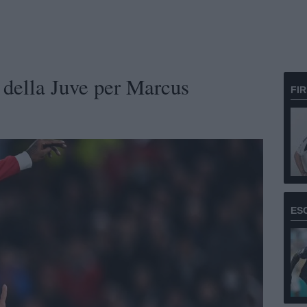
della Juve per Marcus
FI
ES