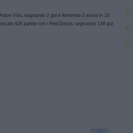
3
'Aston Villa, segnando 2 gol e fornendo 3 assist in 10
 giocato 426 partite con i Red Devils, segnando 138 gol
4
5