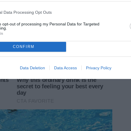
l Data Processing Opt Outs
to opt-out of processing my Personal Data for Targeted
ing.
In
CONFIRM
Data Deletion
Data Access
Privacy Policy