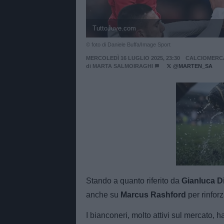
TuttoJuve.com
© foto di Daniele Buffa/Image Sport
MERCOLEDÌ 16 LUGLIO 2025, 23:30
CALCIOMERC
di
MARTA SALMOIRAGHI
@MARTEN_SA
Unmut
Stando a quanto riferito
da
Gianluca Di
anche su
Marcus Rashford
per rinforz
I bianconeri, molto attivi sul mercato, 