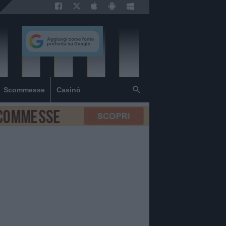
Scommesse
Casinò