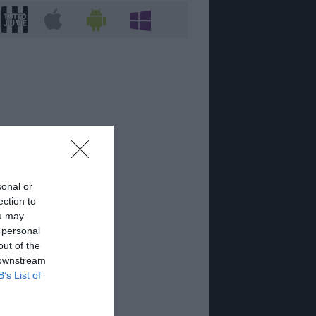
sonal or
ection to
ou may
 personal
out of the
 downstream
B’s List of