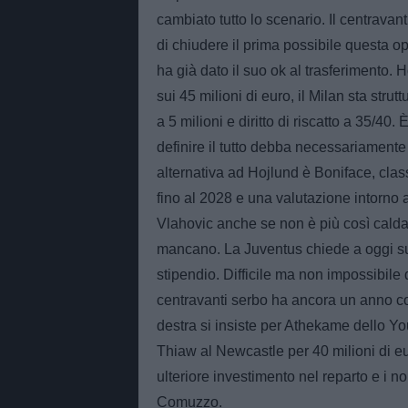
cambiato tutto lo scenario. Il centravant
di chiudere il prima possibile questa o
ha già dato il suo ok al trasferimento
sui 45 milioni di euro, il Milan sta stru
a 5 milioni e diritto di riscatto a 35/40.
definire il tutto debba necessariamente t
alternativa ad Hojlund è Boniface, clas
fino al 2028 e una valutazione intorno 
Vlahovic anche se non è più così calda
mancano. La Juventus chiede a oggi sui 
stipendio. Difficile ma non impossibile
centravanti serbo ha ancora un anno con 
destra si insiste per Athekame dello You
Thiaw al Newcastle per 40 milioni di e
ulteriore investimento nel reparto e i n
Comuzzo.