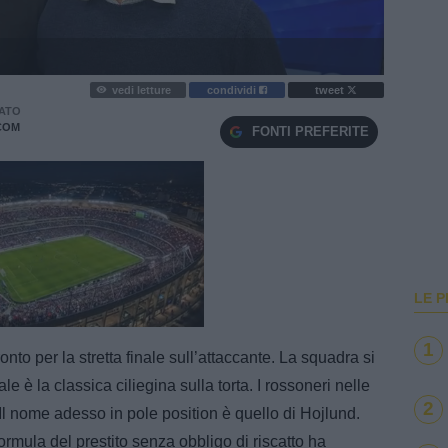
vedi letture
condividi
tweet
ATO
COM
FONTI PREFERITE
LE P
e
Loaded
:
100.00%
1
nto per la stretta finale sull’attaccante. La squadra si
 è la classica ciliegina sulla torta. I rossoneri nelle
2
Il nome adesso in pole position è quello di Hojlund.
ormula del prestito senza obbligo di riscatto ha