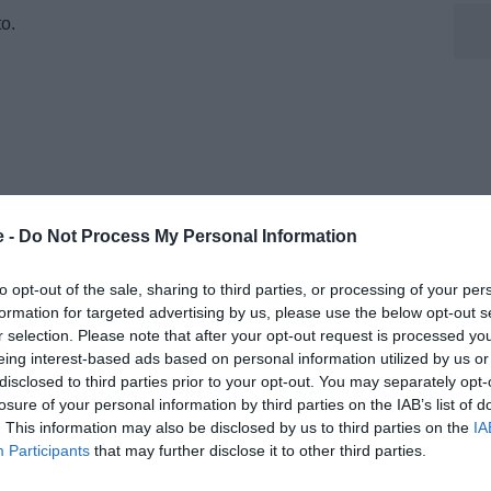
to.
e -
Do Not Process My Personal Information
to opt-out of the sale, sharing to third parties, or processing of your per
formation for targeted advertising by us, please use the below opt-out s
r selection. Please note that after your opt-out request is processed y
eing interest-based ads based on personal information utilized by us or
disclosed to third parties prior to your opt-out. You may separately opt-
losure of your personal information by third parties on the IAB’s list of
 azzurri hanno completato la fascia sinistra dove tra
. This information may also be disclosed by us to third parties on the
IA
ata anche la presenza di Olivera e Spinazzola. La
Participants
that may further disclose it to other third parties.
rid (dopo quella di Simeone al Toro) apre adesso un