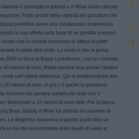
3
i danese è diventato la priorità e il Milan vuole cercare
perazione. Forte anche della volontà del giocatore che
. Hojlund potrebbe avere una valutazione complessiva
4
tturando la sua offerta sulla base di un prestito oneroso
 È chiaro che la società rossonera in attesa di poter
5
enere in piedi altre piste. La verità è che la prima
se 2000 in forza al Bayer Leverkusen, con un contratto
ai 40 milioni di euro. Resta sempre viva anche l’ipotesi
 come nell’ultima settimana. Qui le problematiche non
20 milioni di euro, in più c’è anche la questione
 da risolvere ma sempre complicata visto che il
i bianconeri a 12 milioni di euro netti. Per la fascia
ng Boys. Intanto il Milan ha definito la cessione di
uro. La dirigenza rossonera a questo punto farà un
omi su cui sta concentrando sono quelli di Leoni e