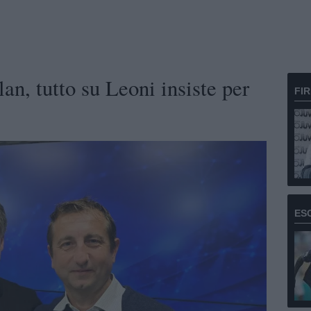
an, tutto su Leoni insiste per
FI
ES