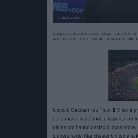
TuttoJuve.com
DOMENICA 10 AGOSTO 2025, 09:45
CALCIOMERC
di
REDAZIONE TUTTOJUVE
@TUTTOJUVE_
Unmut
Niccolò Ceccarini su Tmw: Il Milan è pro
sta ormai completando e la punta centrale
ultime ore hanno deciso di accelerare. 
L’apertura del Manchester United alla f