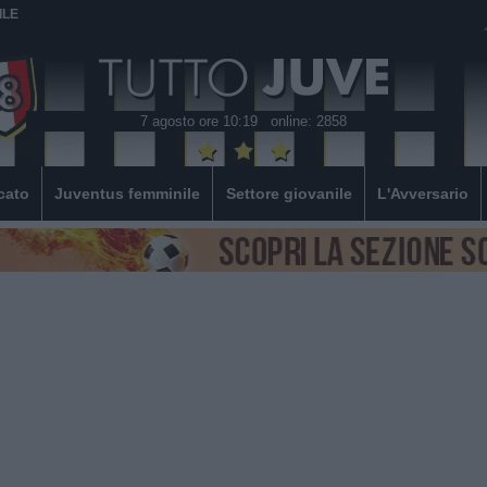
ILE
7 agosto ore 10:19
online: 2858
cato
Juventus femminile
Settore giovanile
L'Avversario