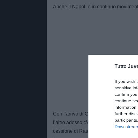
Anche il Napoli è in continuo movimen
Tutto Juv
If you wish 
sensitive in
confirm you
continue se
information 
further disc
Con l’arrivo di Gutierrez dal Girona gli
participants
l’altro adesso c’è abbondanza consider
Downstream 
cessione di Raspadori all’Atletico Mad