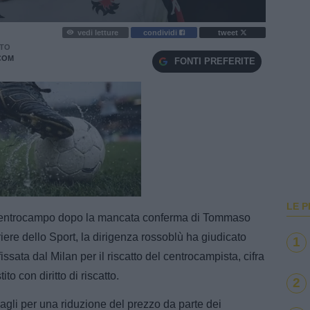
vedi letture
condividi
tweet
TO
COM
FONTI PREFERITE
e
Loaded
:
100.00%
LE P
il centrocampo dopo la mancata conferma di Tommaso
ere dello Sport, la dirigenza rossoblù ha giudicato
1
 fissata dal Milan per il riscatto del centrocampista, cifra
to con diritto di riscatto.
2
gli per una riduzione del prezzo da parte dei