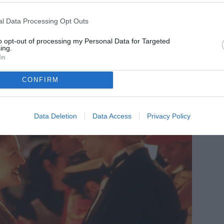
l Data Processing Opt Outs
to opt-out of processing my Personal Data for Targeted
ing.
In
CONFIRM
Data Deletion
Data Access
Privacy Policy