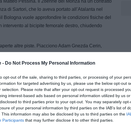
rada Matteo Pessina. Il 28enne del Monza ha un contratto
a di Sartori, che lo aveva portato all’Atalanta nel
 il Bologna vuole approfondire le condizioni fisiche del
n intervento al bicipite femorale destro, chiudendo
aperte altre piste. Piacciono Adam Gnezda Cerin,
aranta presenze nella nazionale slovena, Fabio
Juventus reduce dal prestito al Genoa, e Kristjan
e -
Do Not Process My Personal Information
tis Siviglia vorrebbe rimanere in Serie A.
to opt-out of the sale, sharing to third parties, or processing of your per
formation for targeted advertising by us, please use the below opt-out s
r selection. Please note that after your opt-out request is processed y
eing interest-based ads based on personal information utilized by us or
disclosed to third parties prior to your opt-out. You may separately opt-
losure of your personal information by third parties on the IAB’s list of
. This information may also be disclosed by us to third parties on the
IA
Participants
that may further disclose it to other third parties.