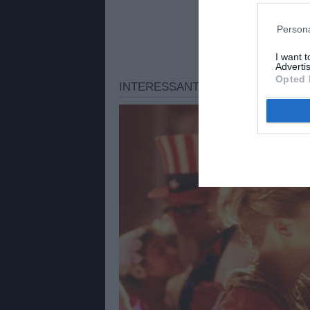
Persona
I want 
Advertis
Opted 