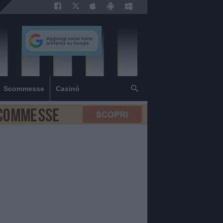
Scommesse
Casinò