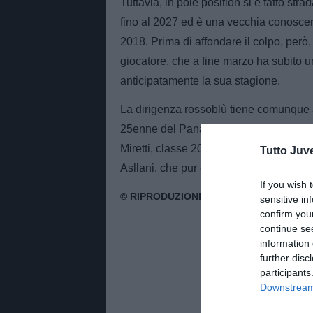
Tuttavia, in pole position si è fatto st
fino al 2027 ed è una vecchia conoscenz
2018. Prima di affondare il colpo, però,
giocatore, che a fine marzo ha subito u
anticipatamente la sua stagione.
La dirigenza rossoblù tiene comunque 
25enne del Panathinaikos con oltre qu
Miretti, classe 2003 di proprietà della 
Tutto Juv
Asllani, che pur essendo seguito dal Be
If you wish 
sensitive in
confirm you
continue se
information 
further disc
participants
Downstream 