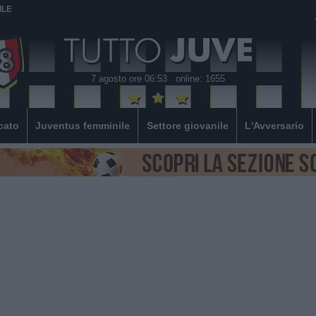
ILE
7 agosto ore 06:53
online: 1655
cato
Juventus femminile
Settore giovanile
L'Avversario