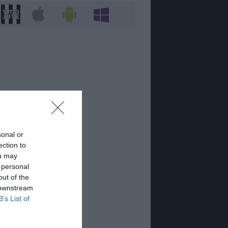
sonal or
ection to
ou may
 personal
out of the
 downstream
B’s List of