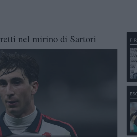
etti nel mirino di Sartori
FI
ES