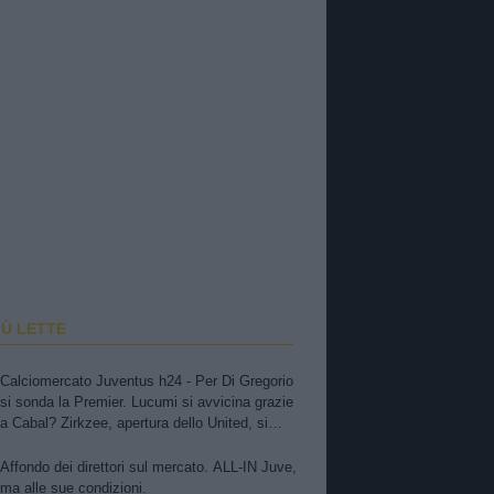
IÙ LETTE
Calciomercato Juventus h24 - Per Di Gregorio
si sonda la Premier. Lucumi si avvicina grazie
a Cabal? Zirkzee, apertura dello United, si
tratta. Casting per la porta, ma sfuma Suzuki
Affondo dei direttori sul mercato. ALL-IN Juve,
ma alle sue condizioni.