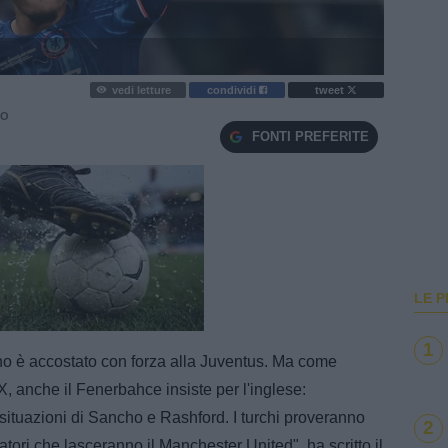
vedi letture
condividi
tweet
TO
FONTI PREFERITE
LE P
e
Loaded
:
100.00%
1
cho è accostato con forza alla Juventus. Ma come
, anche il Fenerbahce insiste per l'inglese:
situazioni di Sancho e Rashford. I turchi proveranno
2
ori che lasceranno il Manchester United", ha scritto il