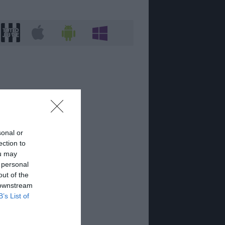
sonal or
ection to
ou may
 personal
out of the
 downstream
B’s List of