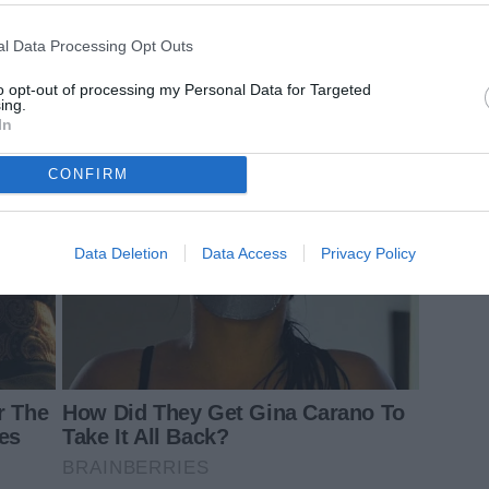
l Data Processing Opt Outs
to opt-out of processing my Personal Data for Targeted
ing.
In
CONFIRM
Data Deletion
Data Access
Privacy Policy