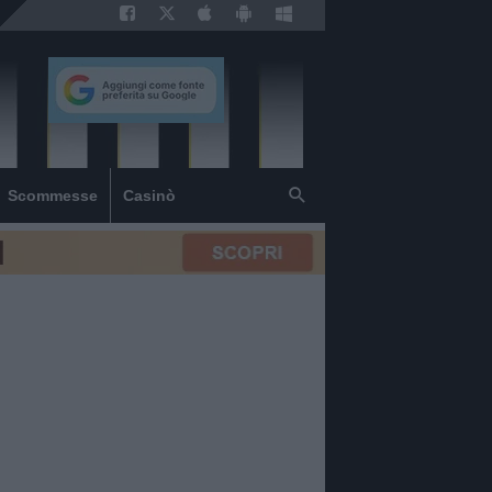
Scommesse
Casinò