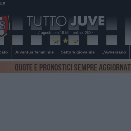
ILE
7 agosto ore 19:50
online: 2927
cato
Juventus femminile
Settore giovanile
L'Avversario