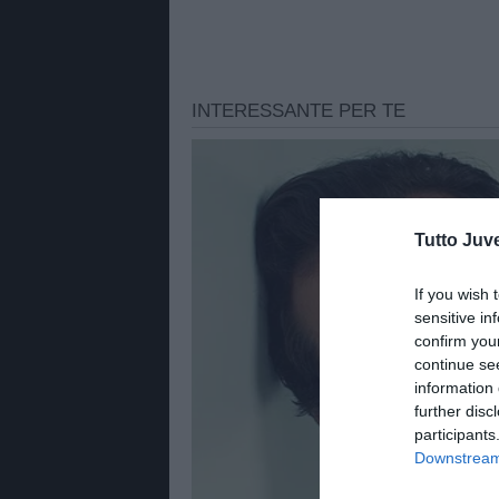
Tutto Juv
If you wish 
sensitive in
confirm you
continue se
information 
further disc
participants
Downstream 