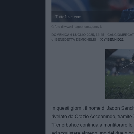
TuttoJuve.com
© foto di www.imagephotoagency.it
DOMENICA 6 LUGLIO 2025, 14:45
CALCIOMERCA
di
BENEDETTA DEMICHELIS
@BENNID22
Unmut
In questi giorni, il nome di Jadon San
rivelato da Orazio Accoamndo, tramite X
"Fenerbahce continua a montitorare le 
ad acquistare almeno uno dei due giocat