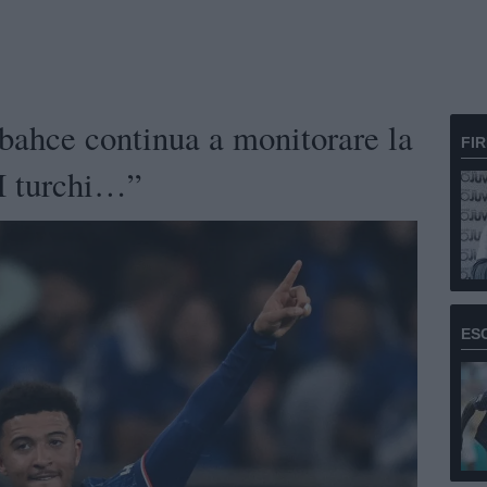
ahce continua a monitorare la
FI
 I turchi…”
ES