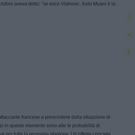
icrofoni aveva detto: "se esce Vlahovic, Kolo Muani è la
3
4
5
ttaccante francese a prescindere dalla situazione di
i in questo momento sono alte le probabilità di
e per tutta la prossima stagione. Un'offerta concreta