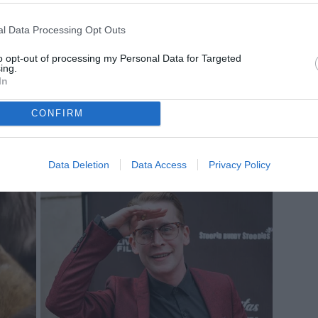
l Data Processing Opt Outs
to opt-out of processing my Personal Data for Targeted
ing.
In
CONFIRM
Data Deletion
Data Access
Privacy Policy