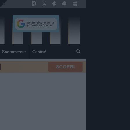
Scommesse
Casinò