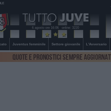
ILE
6 agosto ore 16:06
online: 3220
cato
Juventus femminile
Settore giovanile
L'Avversario