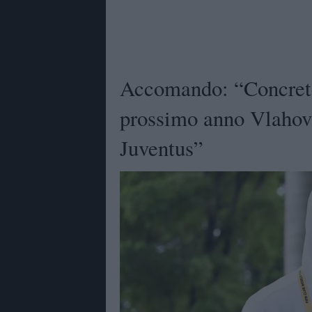
Accomando: “Concrete 
prossimo anno Vlahovi
Juventus”