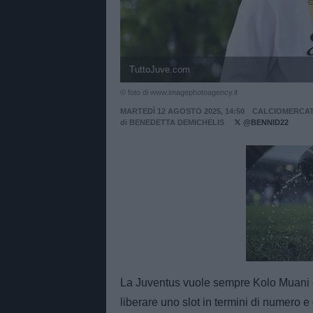
TuttoJuve.com
© foto di www.imagephotoagency.it
MARTEDÌ 12 AGOSTO 2025, 14:50
CALCIOMERCA
di
BENEDETTA DEMICHELIS
@BENNID22
Unmut
La Juventus vuole sempre Kolo Muani ch
liberare uno slot in termini di numero 