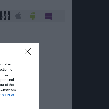
sonal or
ection to
ou may
 personal
out of the
 downstream
B’s List of