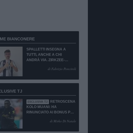
RME BIANCONERE
SPALLETTI INSEGNA A
TUTTI, ANCHE A CHI
ANDRÀ VIA. ZIRKZEE-
SUKUKI? SÌ, MA...
di Fabrizio Ponciroli
CLUSIVE TJ
RETROSCENA
ESCLUSIVA TJ
KOLO MUANI: HA
RINUNCIATO AI BONUS PUR
DI TORNARE ALLA
di Mirko Di Natale
JUVENTUS