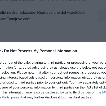
ella nostra redazione. Riproduzione del virgolettato
fonte Tuttojuve.com
helis
e -
Do Not Process My Personal Information
m, dove segue l’attualità della Juventus con notizie,
to opt-out of the sale, sharing to third parties, or processing of your per
menti dedicati al mondo bianconero.
formation for targeted advertising by us, please use the below opt-out s
r selection. Please note that after your opt-out request is processed y
eing interest-based ads based on personal information utilized by us or
disclosed to third parties prior to your opt-out. You may separately opt-
losure of your personal information by third parties on the IAB’s list of
. This information may also be disclosed by us to third parties on the
IA
Participants
that may further disclose it to other third parties.