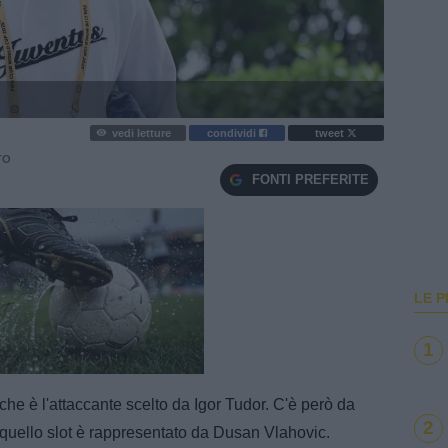
vedi letture
condividi
tweet
TO
FONTI PREFERITE
LE P
1
e
Loaded
:
100.00%
e è l'attaccante scelto da Igor Tudor. C'è però da
2
e quello slot è rappresentato da Dusan Vlahovic.