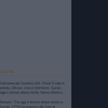
IÙ LETTE
Calciomercato Juventus h24 - Pronti 3 colpi in
entrata. Zirkzee, cresce l'ottimismo. Suzuki,
oggi o domani attese novità. Nuova offerta a
Kessiè? Cambiaso, futuro incerto. Nico-Inter,
pista fredda. Balerdi resta nei radar. David in
Romano: "Tra oggi e domani attese novità su
bilico
Suzuki: il PSG ha proposto alla Juve di