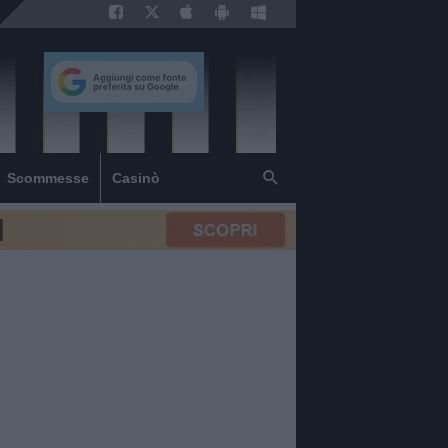
Scommesse
Casinò