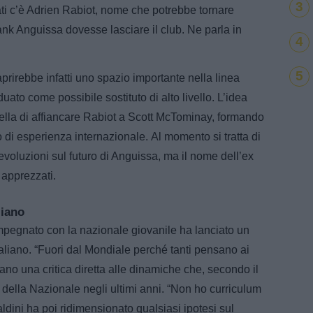
3
rati c’è Adrien Rabiot, nome che potrebbe tornare
nk Anguissa dovesse lasciare il club. Ne parla in
4
5
rirebbe infatti uno spazio importante nella linea
uato come possibile sostituto di alto livello. L’idea
ella di affiancare Rabiot a Scott McTominay, formando
 di esperienza internazionale. Al momento si tratta di
evoluzioni sul futuro di Anguissa, ma il nome dell’ex
 apprezzati.
liano
impegnato con la nazionale giovanile ha lanciato un
taliano. “Fuori dal Mondiale perché tanti pensano ai
ano una critica diretta alle dinamiche che, secondo il
tà della Nazionale negli ultimi anni. “Non ho curriculum
ldini ha poi ridimensionato qualsiasi ipotesi sul