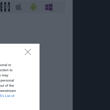
sonal or
ection to
ou may
 personal
out of the
 downstream
B’s List of