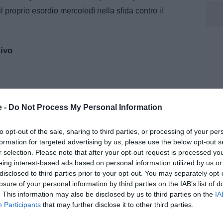
 il proprio esordio mercoledì nella sfida contro il
tivo
e -
Do Not Process My Personal Information
to opt-out of the sale, sharing to third parties, or processing of your per
formation for targeted advertising by us, please use the below opt-out s
r selection. Please note that after your opt-out request is processed y
eing interest-based ads based on personal information utilized by us or
disclosed to third parties prior to your opt-out. You may separately opt-
losure of your personal information by third parties on the IAB’s list of
. This information may also be disclosed by us to third parties on the
IA
Participants
that may further disclose it to other third parties.
uggestione di alto profilo internazionale. L’Inter