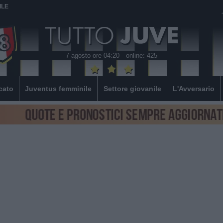
ILE
7 agosto ore 04:20
online: 425
cato
Juventus femminile
Settore giovanile
L'Avversario