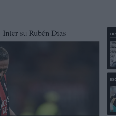
! Inter su Rubén Dias
FI
ES