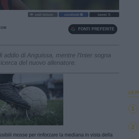
vedi letture
condividi
tweet
COM
FONTI PREFERITE
di addio di Anguissa, mentre l’Inter sogna
icerca del nuovo allenatore.
LE P
1
e
Loaded
:
100.00%
2
sibili mosse per rinforzare la mediana in vista della