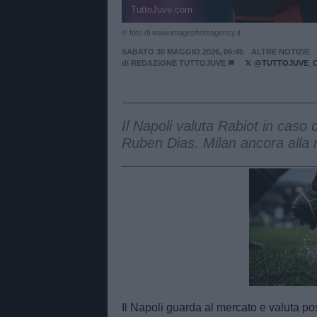
TuttoJuve.com
© foto di www.imagephotoagency.it
SABATO 30 MAGGIO 2026, 06:45
ALTRE NOTIZIE
di
REDAZIONE TUTTOJUVE
@TUTTOJUVE_
Il Napoli valuta Rabiot in caso 
Ruben Dias. Milan ancora alla r
Unmut
Il Napoli guarda al mercato e valuta pos