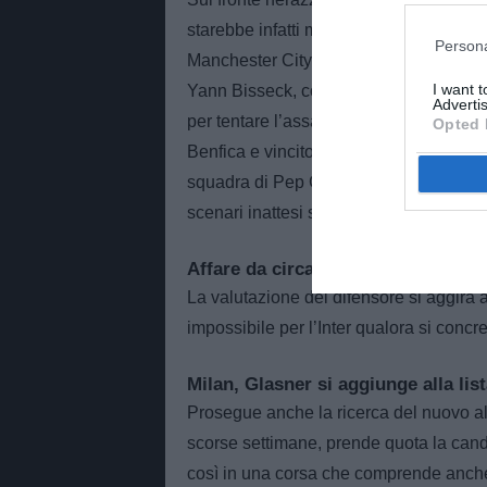
starebbe infatti monitorando la situaz
Persona
Manchester City. L’operazione potrebbe
I want 
Yann Bisseck, considerato il principale
Advertis
per tentare l’assalto al centrale lusita
Opted 
Benfica e vincitore di numerosi trofei in
squadra di Pep Guardiola.L’arrivo di nuo
scenari inattesi sul suo futuro.
Affare da circa 50 milioni
La valutazione del difensore si aggira a
impossibile per l’Inter qualora si concr
Milan, Glasner si aggiunge alla lis
Prosegue anche la ricerca del nuovo alle
scorse settimane, prende quota la candi
così in una corsa che comprende anche a