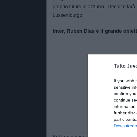
proprio futuro in azzurro. Il tecnico farà
Lussemburgo.
Inter, Ruben Dias è il grande obiet
Tutto Juv
If you wish 
sensitive in
confirm you
continue se
information 
further disc
participants
Downstream 
Sul fronte nerazzurro prende quota una s