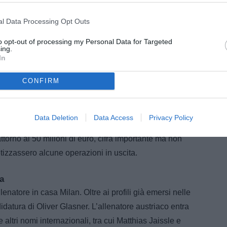
ione di Ruben Dias, difensore portoghese del
l Data Processing Opt Outs
 prendere forma soprattutto in caso di cessione di
to opt-out of processing my Personal Data for Targeted
 elemento in grado di generare le risorse necessarie
ing.
no. Ruben Dias, cresciuto nel settore giovanile del
In
 carriera, è stato per anni una delle colonne della
CONFIRM
vi equilibri tecnici al City potrebbe però aprire
Data Deletion
Data Access
Privacy Policy
ttorno ai 50 milioni di euro, cifra importante ma non
etizzassero alcune operazioni in uscita.
ta
natore in casa Milan. Oltre ai profili già emersi nelle
datura di Oliver Glasner. L’allenatore austriaco entra
ltri nomi internazionali, tra cui Matthias Jaissle e