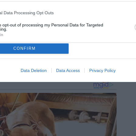
l Data Processing Opt Outs
to opt-out of processing my Personal Data for Targeted
ing.
In
CONFIRM
Data Deletion
Data Access
Privacy Policy