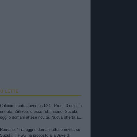
IÙ LETTE
Calciomercato Juventus h24 - Pronti 3 colpi in
entrata. Zirkzee, cresce l'ottimismo. Suzuki,
oggi o domani attese novità. Nuova offerta a
Kessiè? Cambiaso, futuro incerto. Nico-Inter,
pista fredda. Balerdi resta nei radar. David in
Romano: "Tra oggi e domani attese novità su
bilico
Suzuki: il PSG ha proposto alla Juve di