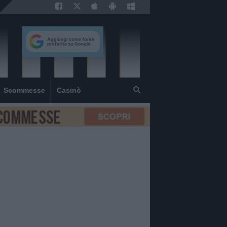
Scommesse
Casinò