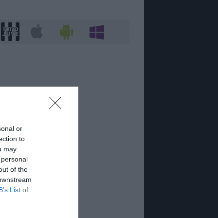
sonal or
ection to
ou may
 personal
out of the
 downstream
B’s List of