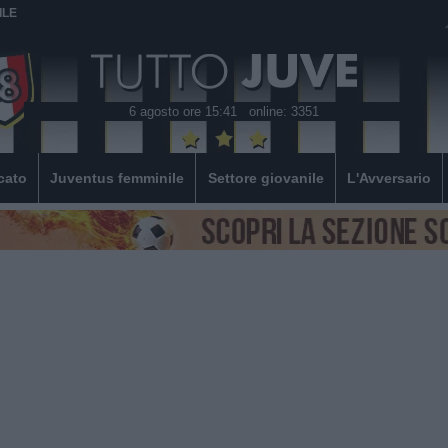
ILE
6 agosto ore 15:41
online: 3351
cato
Juventus femminile
Settore giovanile
L'Avversario