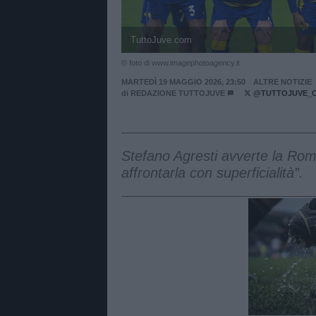
TuttoJuve.com
© foto di www.imagephotoagency.it
MARTEDÌ 19 MAGGIO 2026, 23:50
ALTRE NOTIZIE
di
REDAZIONE TUTTOJUVE
@TUTTOJUVE_
Stefano Agresti avverte la Roma
affrontarla con superficialità”.
Unmut