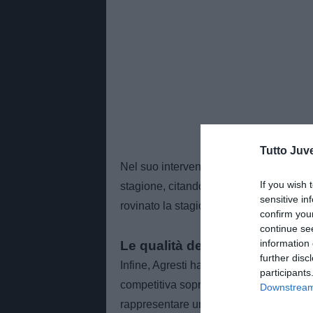
Tutto Juv
Nel suo intervento ha poi ricordato com
If you wish 
stagione, citando anche il precedente c
sensitive in
rovinato la stagione alla Juventus”.
confirm you
continue se
information 
Le qualità del Verona secondo
further disc
Infine, Agresti ha evidenziato le qualit
participants
competitiva soprattutto nelle partite b
Downstream 
rappresentare un ostacolo soprattutto 