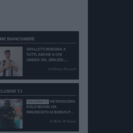
RME BIANCONERE
SPALLETTI INSEGNA A
TUTTI, ANCHE A CHI
ANDRÀ VIA. ZIRKZEE-
SUKUKI? SÌ, MA...
di Fabrizio Ponciroli
CLUSIVE TJ
RETROSCENA
ESCLUSIVA TJ
KOLO MUANI: HA
RINUNCIATO AI BONUS PUR
DI TORNARE ALLA
di Mirko Di Natale
JUVENTUS