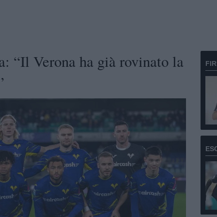
: “Il Verona ha già rovinato la
FI
”
ES