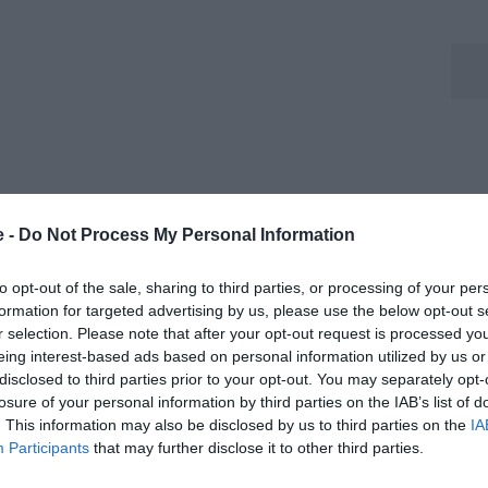
e -
Do Not Process My Personal Information
e il Verona abbia già creato problemi importanti in
to opt-out of the sale, sharing to third parties, or processing of your per
on la Juventus: “Il Verona è la squadra che ha
formation for targeted advertising by us, please use the below opt-out s
r selection. Please note that after your opt-out request is processed y
eing interest-based ads based on personal information utilized by us or
disclosed to third parties prior to your opt-out. You may separately opt-
 Agresti
losure of your personal information by third parties on the IAB’s list of
à caratteriali della formazione veneta, capace di restare
. This information may also be disclosed by us to third parties on the
IA
loccate: “E' una squadra con grande orgoglio e può
Participants
that may further disclose it to other third parties.
se la Roma non dovesse riuscire a sbloccarla”.