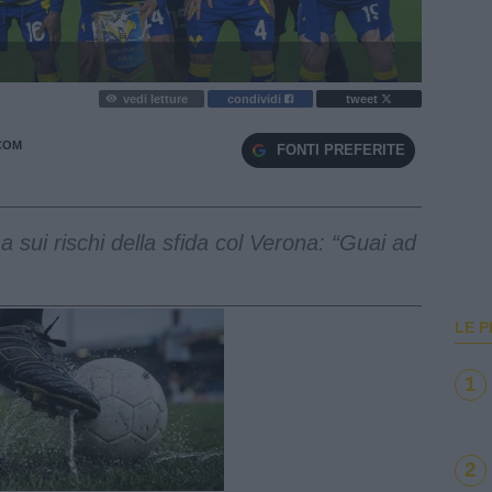
vedi letture
condividi
tweet
COM
FONTI PREFERITE
 sui rischi della sfida col Verona: “Guai ad
LE P
1
2
e
Loaded
:
100.00%