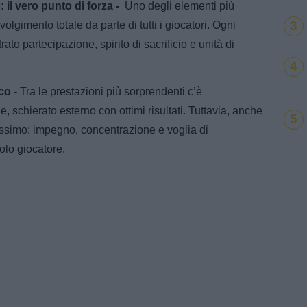
: il vero punto di forza -
Uno degli elementi più
3
nvolgimento totale da parte di tutti i giocatori. Ogni
ato partecipazione, spirito di sacrificio e unità di
4
co -
Tra le prestazioni più sorprendenti c’è
schierato esterno con ottimi risultati. Tuttavia, anche
5
massimo: impegno, concentrazione e voglia di
golo giocatore.