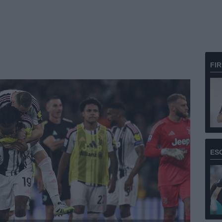
FI
ES