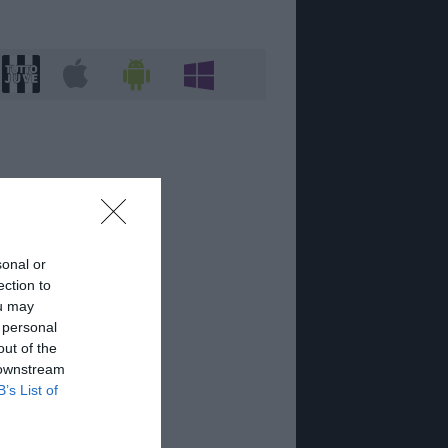
sonal or
ection to
ou may
 personal
out of the
 downstream
B’s List of