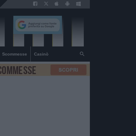
Scommesse
Casinò