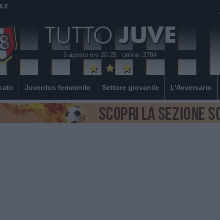
ILE
6 agosto ore 20:25
online: 2784
cato
Juventus femminile
Settore giovanile
L'Avversario