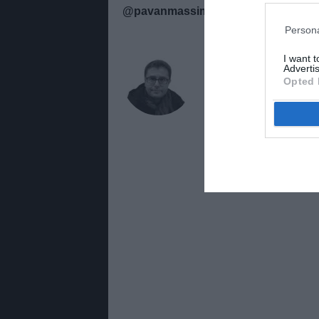
@pavanmassimo Yt TASTIERA VE
Persona
AUTORE
I want 
Advertis
Massimo Pavan
Opted 
Giornalista di TuttoJuve.c
Juventus con notizie, edito
radiofonico e televisivo su 
all’informazione sportiva.
PAVANMASSIMO