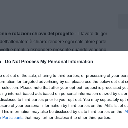
ne e rotazioni chiave del progetto
- Il lavoro di Igor
o dell’allenatore è chiaro: rendere ogni calciatore parte
oinvolti e pronti a rispondere presente quando vengono
e -
Do Not Process My Personal Information
e questa filosofia può funzionare: se tutti i giocatori
to opt-out of the sale, sharing to third parties, or processing of your per
 possibile affrontare con successo anche le sfide più
formation for targeted advertising by us, please use the below opt-out s
r selection. Please note that after your opt-out request is processed y
eing interest-based ads based on personal information utilized by us or
ndamentali le rotazioni -
Dalla prossima settimana,
disclosed to third parties prior to your opt-out. You may separately opt-
 e le due partite a settimana, sarà fondamentale gestire
losure of your personal information by third parties on the IAB’s list of
. This information may also be disclosed by us to third parties on the
IA
teranno indispensabili, e ogni giocatore dovrà farsi
Participants
that may further disclose it to other third parties.
i alto livello.