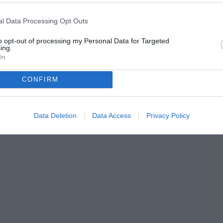
LENOSA
l Data Processing Opt Outs
to opt-out of processing my Personal Data for Targeted
ing.
In
om dal 2009, dove segue quotidianamente l’attualità della
riali e approfondimenti dedicati al mondo bianconero. Opinionista
CONFIRM
Sportitalia, collabora inoltre con diverse realtà legate
Data Deletion
Data Access
Privacy Policy