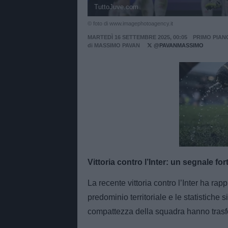
TuttoJuve.com
© foto di www.imagephotoagency.it
MARTEDÌ 16 SETTEMBRE 2025, 00:05
PRIMO PIAN
di
MASSIMO PAVAN
@PAVANMASSIMO
Unmut
Vittoria contro l’Inter: un segnale fo
La recente vittoria contro l’Inter ha rap
predominio territoriale e le statistiche 
compattezza della squadra hanno trasf