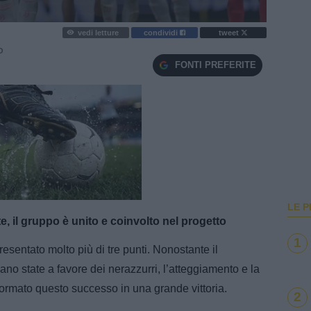
vedi letture
condividi
tweet
O
FONTI PREFERITE
e
Loaded
:
100.00%
LE P
rte, il gruppo è unito e coinvolto nel progetto
1
presentato molto più di tre punti. Nonostante il
siano state a favore dei nerazzurri, l’atteggiamento e la
ormato questo successo in una grande vittoria.
2