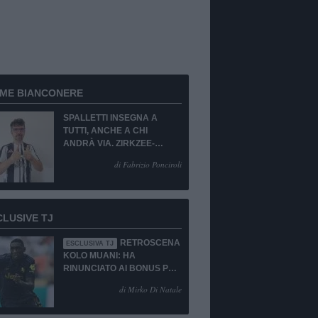
RME BIANCONERE
SPALLETTI INSEGNA A
TUTTI, ANCHE A CHI
ANDRÀ VIA. ZIRKZEE-
SUKUKI? SÌ, MA...
di Fabrizio Ponciroli
CLUSIVE TJ
RETROSCENA
ESCLUSIVA TJ
KOLO MUANI: HA
RINUNCIATO AI BONUS PUR
DI TORNARE ALLA
di Mirko Di Natale
JUVENTUS