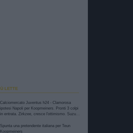
IÙ LETTE
Calciomercato Juventus h24 - Clamorosa
ipotesi Napoli per Koopmeiners. Pronti 3 colpi
in entrata. Zirkzee, cresce l'ottimismo. Suzuki,
oggi o domani attese novità. Nuova offerta a
Kessiè? Cambiaso, futuro incerto. Nico-Inter,
Spunta una pretendente italiana per Teun
pista fredda
Koopmeiners