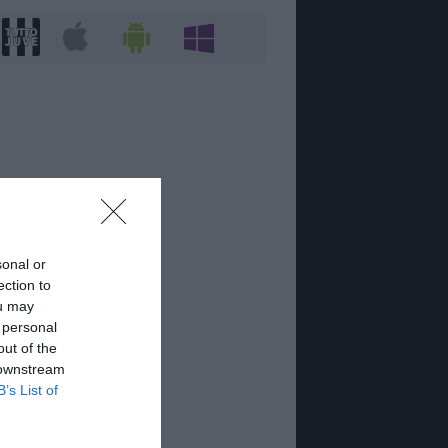
sonal or
ection to
ou may
 personal
out of the
 downstream
B’s List of