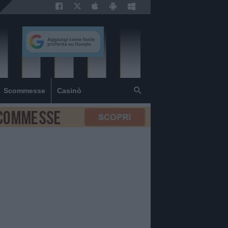
Scommesse
Casinò