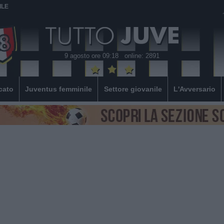
ILE
9 agosto ore 09:18
online: 2891
cato
Juventus femminile
Settore giovanile
L'Avversario