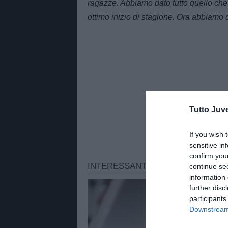
ragazze. Abbiamo dato tutto quello ch
ottimo inizio di stagione. Ora abbiamo d
Tutto Juv
If you wish 
sensitive in
confirm you
continue se
information 
further disc
participants
Downstream 