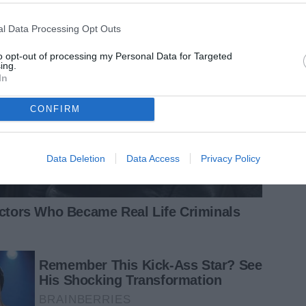
l Data Processing Opt Outs
to opt-out of processing my Personal Data for Targeted
ing.
In
CONFIRM
Data Deletion
Data Access
Privacy Policy