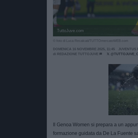
TuttoJuve.com
© foto di Luca Recalcati/TUTTOmercatoWEB.com
DOMENICA 16 NOVEMBRE 2025, 11:45
JUVENTUS 
di
REDAZIONE TUTTOJUVE
@TUTTOJUVE_
Unmut
Il Genoa Women si prepara a un appunt
formazione guidata da De La Fuente sar