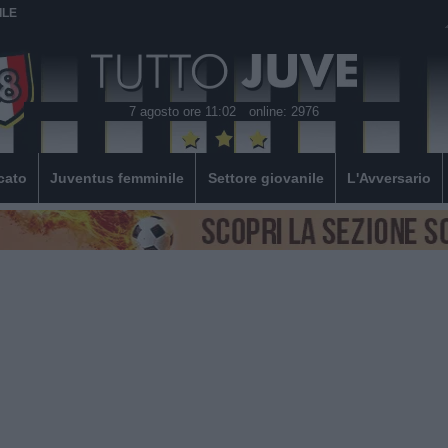
ILE
7 agosto ore 11:02
online: 2976
cato
Juventus femminile
Settore giovanile
L'Avversario