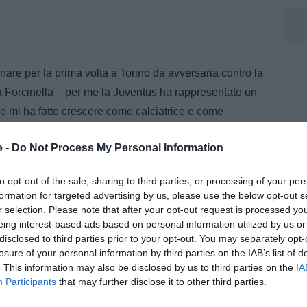
rnare per la prima volta a Torino da avversaria contro la
a Forcinella – per me la Juventus ha rappresentato un
e mi ha fatto crescere come calciatrice e come
sti giorni ho sentito il loro portiere Peyraud-Magnin e
e -
Do Not Process My Personal Information
atto le congratulazioni per la vittoria in Champions e ci
a fine partita».
to opt-out of the sale, sharing to third parties, or processing of your per
formation for targeted advertising by us, please use the below opt-out s
stazione fornita contro il Parma: "La vittoria col Parma
r selection. Please note that after your opt-out request is processed y
uesta gara da un po’, sono proprio contenta dei tre
eing interest-based ads based on personal information utilized by us or
a parata più difficile è stata la terza perché era un
disclosed to third parties prior to your opt-out. You may separately opt-
losure of your personal information by third parties on the IAB’s list of
ravamo ancora sullo 0-0", spiega la numero 1
. This information may also be disclosed by us to third parties on the
IA
Participants
that may further disclose it to other third parties.
gli ultimi anni il livello della Serie A si è alzato