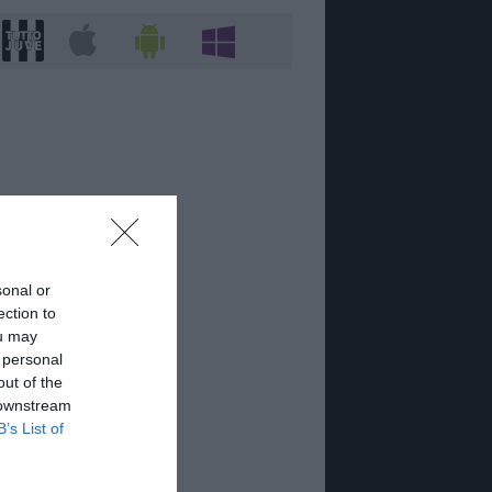
sonal or
ection to
ou may
 personal
out of the
 downstream
B’s List of