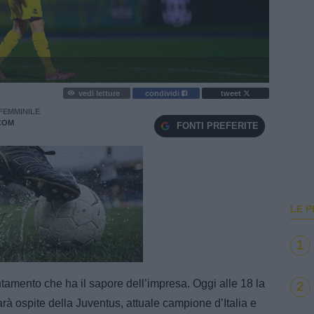
vedi letture
condividi
tweet
FEMMINILE
COM
FONTI PREFERITE
LE P
1
e
Loaded
:
100.00%
amento che ha il sapore dell’impresa. Oggi alle 18 la
2
à ospite della Juventus, attuale campione d’Italia e