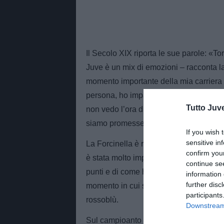
Il Secolo XIX riporta le sue parole: «To
Juve è un mix di emozioni – racconta l
momento importante della mia carriera 
persona, ho imparato tanto da lì. In que
Tutto Juv
non vedo l’ora di riabbracciarla. Le ho f
siamo promesse di scambiarci la maglia 
If you wish 
sensitive in
La Forcinella è reduce dalla grande pre
confirm you
è stata molto importante, aspettavamo q
continue se
punti e di come ha giocato la squadra. L
information 
further disc
momento in cui stavamo soffrendo ed e
participants
rossoblù.
Downstream 
Sul campioanto italiano, ha aggiunto: "Ne