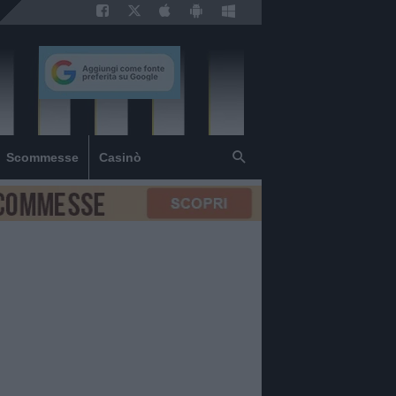
Scommesse
Casinò