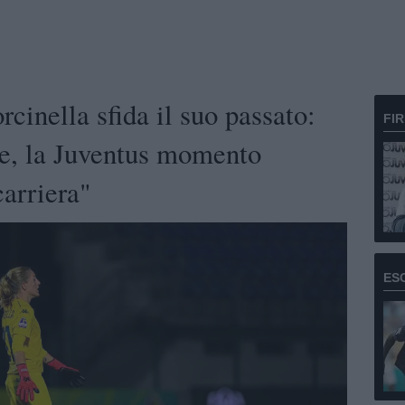
inella sfida il suo passato:
FI
e, la Juventus momento
carriera"
ES